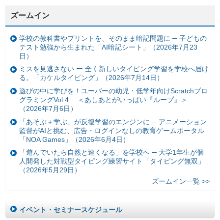
ズームイン
学校の教科書やプリントを、そのまま暗記問題に ─ 子どもの
テスト勉強から生まれた「AI暗記シート」（2026年7月23
日）
ミスを見逃さない ー 全く新しいタイピング学習を学校へ届け
る。「カケルタイピング」（2026年7月14日）
遊びの中に学びを！ユーバーの幼児・低学年向けScratchプロ
グラミングVol.4 ＜あしあとがいっぱい『ループ』＞
（2026年7月6日）
「あそぶ＋学ぶ」が反復学習のエンジンに ─ アニメーション
監督がAIと挑む、広告・ログインなしの教育ゲームポータル
「NOA Games」（2026年6月4日）
「遊んでいたら自然と速くなる」を学校へ ─ 大学1年生が個
人開発した対戦型タイピング練習サイト「タイピング無双」
（2026年5月29日）
ズームイン一覧 >>
イベント・セミナースケジュール