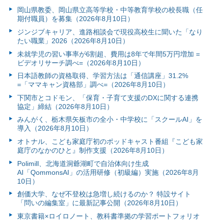
岡山県教委、岡山県立高等学校・中等教育学校の校長職（任
期付職員）を募集（2026年8月10日）
ジンジブキャリア、進路相談会で現役高校生に聞いた「なり
たい職業」2026（2026年8月10日）
未就学児の習い事率が6割超、費用は8年で年間5万円増加 =
ビデオリサーチ調べ=（2026年8月10日）
日本語教師の資格取得、学習方法は「通信講座」31.2%
=「ママキャン資格部」調べ=（2026年8月10日）
下関市とコドモン、「保育・子育て支援のDXに関する連携
協定」締結（2026年8月10日）
みんがく、栃木県矢板市の全小・中学校に「スクールAI」を
導入（2026年8月10日）
オトナル、こども家庭庁初のポッドキャスト番組『こども家
庭庁のなかのひと』制作支援（2026年8月10日）
Polimill、北海道洞爺湖町で自治体向け生成
AI「QommonsAI」の活用研修（初級編）実施（2026年8月
10日）
創価大学、なぜ不登校は急増し続けるのか？ 特設サイト
「問いの編集室」に最新記事公開（2026年8月10日）
東京書籍×ロイロノート、教科書準拠の学習ポートフォリオ