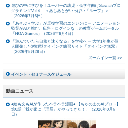
遊びの中に学びを！ユーバーの幼児・低学年向けScratchプロ
グラミングVol.4 ＜あしあとがいっぱい『ループ』＞
（2026年7月6日）
「あそぶ＋学ぶ」が反復学習のエンジンに ─ アニメーション
監督がAIと挑む、広告・ログインなしの教育ゲームポータル
「NOA Games」（2026年6月4日）
「遊んでいたら自然と速くなる」を学校へ ─ 大学1年生が個
人開発した対戦型タイピング練習サイト「タイピング無双」
（2026年5月29日）
ズームイン一覧 >>
イベント・セミナースケジュール
動画ニュース
●絵も文もAIが作ったペラペラ漫画● 【ちゃのまのAIプロト】
第0話「我が家に『理屈』がやってきた！」（2026年8月6
日）