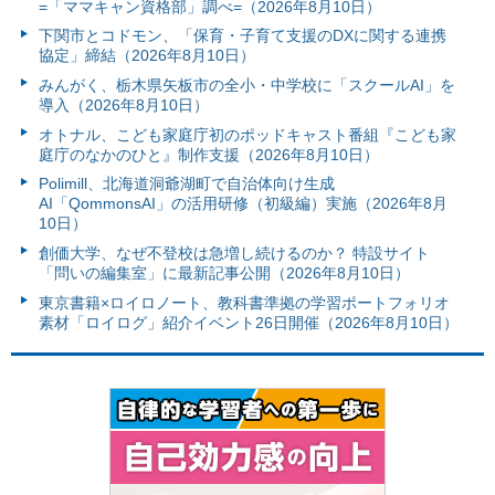
=「ママキャン資格部」調べ=（2026年8月10日）
下関市とコドモン、「保育・子育て支援のDXに関する連携
協定」締結（2026年8月10日）
みんがく、栃木県矢板市の全小・中学校に「スクールAI」を
導入（2026年8月10日）
オトナル、こども家庭庁初のポッドキャスト番組『こども家
庭庁のなかのひと』制作支援（2026年8月10日）
Polimill、北海道洞爺湖町で自治体向け生成
AI「QommonsAI」の活用研修（初級編）実施（2026年8月
10日）
創価大学、なぜ不登校は急増し続けるのか？ 特設サイト
「問いの編集室」に最新記事公開（2026年8月10日）
東京書籍×ロイロノート、教科書準拠の学習ポートフォリオ
素材「ロイログ」紹介イベント26日開催（2026年8月10日）