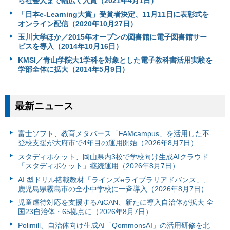
ら社会人まで幅広く入賞（2021年4月1日）
「日本e-Learning大賞」受賞者決定、11月11日に表彰式を
オンライン配信（2020年10月27日）
玉川大学ほか／2015年オープンの図書館に電子図書館サー
ビスを導入（2014年10月16日）
KMSI／青山学院大1学科を対象とした電子教科書活用実験を
学部全体に拡大（2014年5月9日）
最新ニュース
富⼠ソフト、教育メタバース「FAMcampus」を活用した不
登校支援が大府市で4年目の運用開始（2026年8月7日）
スタディポケット、岡山県内3校で学校向け生成AIクラウド
「スタディポケット」継続運用（2026年8月7日）
AI 型ドリル搭載教材「ラインズeライブラリアドバンス」、
鹿児島県霧島市の全小中学校に一斉導入（2026年8月7日）
児童虐待対応を支援するAiCAN、新たに導入自治体が拡大 全
国23自治体・65拠点に（2026年8月7日）
Polimill、自治体向け生成AI「QommonsAI」の活用研修を北