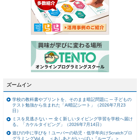
ズームイン
学校の教科書やプリントを、そのまま暗記問題に ─ 子どもの
テスト勉強から生まれた「AI暗記シート」（2026年7月23
日）
ミスを見逃さない ー 全く新しいタイピング学習を学校へ届け
る。「カケルタイピング」（2026年7月14日）
遊びの中に学びを！ユーバーの幼児・低学年向けScratchプロ
グラミングVol.4 ＜あしあとがいっぱい『ループ』＞