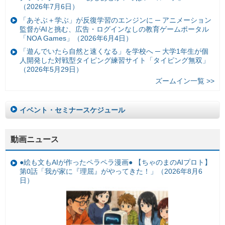
（2026年7月6日）
「あそぶ＋学ぶ」が反復学習のエンジンに ─ アニメーション
監督がAIと挑む、広告・ログインなしの教育ゲームポータル
「NOA Games」（2026年6月4日）
「遊んでいたら自然と速くなる」を学校へ ─ 大学1年生が個
人開発した対戦型タイピング練習サイト「タイピング無双」
（2026年5月29日）
ズームイン一覧 >>
イベント・セミナースケジュール
動画ニュース
●絵も文もAIが作ったペラペラ漫画● 【ちゃのまのAIプロト】
第0話「我が家に『理屈』がやってきた！」（2026年8月6
日）