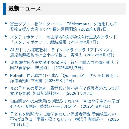
最新ニュース
富⼠ソフト、教育メタバース「FAMcampus」を活用した不
登校支援が大府市で4年目の運用開始（2026年8月7日）
スタディポケット、岡山県内3校で学校向け生成AIクラウド
「スタディポケット」継続運用（2026年8月7日）
AI 型ドリル搭載教材「ラインズeライブラリアドバンス」、
鹿児島県霧島市の全小中学校に一斉導入（2026年8月7日）
児童虐待対応を支援するAiCAN、新たに導入自治体が拡大 全
国23自治体・65拠点に（2026年8月7日）
Polimill、自治体向け生成AI「QommonsAI」の活用研修を北
海道新冠町で実施（2026年8月7日）
今の子どもの夏休み、親世代と何が違う？保護者の73.5％が
変化を実感=朝日新聞社調べ=（2026年8月7日）
自由研究へのAI活用は少数派-それでも「AIは小学生から学ば
せたい」8割超 =塾選ジャーナル調べ=（2026年8月7日）
子どもを難関大学に進学させたい保護者調査 予備校選びの
不安第1位は「学費が高くないか」=横浜予備校調べ=（2026
年8月7日）