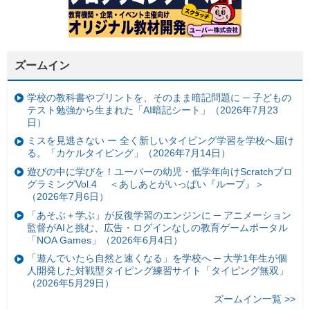
ズームイン
学校の教科書やプリントを、そのまま暗記問題に ─ 子どもの
テスト勉強から生まれた「AI暗記シート」（2026年7月23
日）
ミスを見逃さない ー 全く新しいタイピング学習を学校へ届け
る。「カケルタイピング」（2026年7月14日）
遊びの中に学びを！ユーバーの幼児・低学年向けScratchプロ
グラミングVol.4 ＜あしあとがいっぱい『ループ』＞
（2026年7月6日）
「あそぶ＋学ぶ」が反復学習のエンジンに ─ アニメーション
監督がAIと挑む、広告・ログインなしの教育ゲームポータル
「NOA Games」（2026年6月4日）
「遊んでいたら自然と速くなる」を学校へ ─ 大学1年生が個
人開発した対戦型タイピング練習サイト「タイピング無双」
（2026年5月29日）
ズームイン一覧 >>