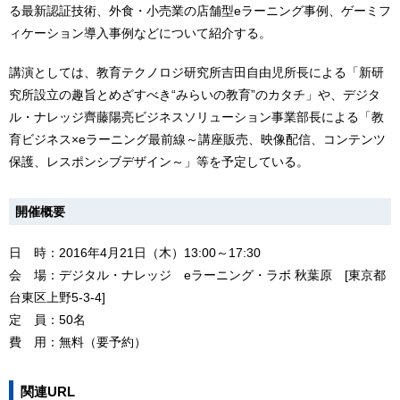
る最新認証技術、外食・小売業の店舗型eラーニング事例、ゲーミフ
ィケーション導入事例などについて紹介する。
講演としては、教育テクノロジ研究所吉田自由児所長による「新研
究所設立の趣旨とめざすべき“みらいの教育”のカタチ」や、デジタ
ル・ナレッジ齊藤陽亮ビジネスソリューション事業部長による「教
育ビジネス×eラーニング最前線～講座販売、映像配信、コンテンツ
保護、レスポンシブデザイン～」等を予定している。
開催概要
日 時：2016年4月21日（木）13:00～17:30
会 場：デジタル・ナレッジ eラーニング・ラボ 秋葉原 [東京都
台東区上野5-3-4]
定 員：50名
費 用：無料（要予約）
関連URL