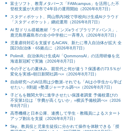
富⼠ソフト、教育メタバース「FAMcampus」を活用した不
登校支援が大府市で4年目の運用開始（2026年8月7日）
スタディポケット、岡山県内3校で学校向け生成AIクラウド
「スタディポケット」継続運用（2026年8月7日）
AI 型ドリル搭載教材「ラインズeライブラリアドバンス」、
鹿児島県霧島市の全小中学校に一斉導入（2026年8月7日）
児童虐待対応を支援するAiCAN、新たに導入自治体が拡大 全
国23自治体・65拠点に（2026年8月7日）
Polimill、自治体向け生成AI「QommonsAI」の活用研修を北
海道新冠町で実施（2026年8月7日）
今の子どもの夏休み、親世代と何が違う？保護者の73.5％が
変化を実感=朝日新聞社調べ=（2026年8月7日）
自由研究へのAI活用は少数派-それでも「AIは小学生から学ば
せたい」8割超 =塾選ジャーナル調べ=（2026年8月7日）
子どもを難関大学に進学させたい保護者調査 予備校選びの
不安第1位は「学費が高くないか」=横浜予備校調べ=（2026
年8月7日）
高専機構と日本公庫、連携して学生・教職員によるスタート
アップ創出を支援（2026年8月7日）
Sky、教員役と児童生徒役に分かれて操作を体験できる「授