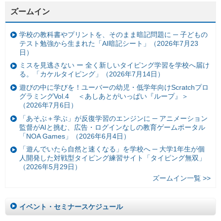
ズームイン
学校の教科書やプリントを、そのまま暗記問題に ─ 子どもの
テスト勉強から生まれた「AI暗記シート」（2026年7月23
日）
ミスを見逃さない ー 全く新しいタイピング学習を学校へ届け
る。「カケルタイピング」（2026年7月14日）
遊びの中に学びを！ユーバーの幼児・低学年向けScratchプロ
グラミングVol.4 ＜あしあとがいっぱい『ループ』＞
（2026年7月6日）
「あそぶ＋学ぶ」が反復学習のエンジンに ─ アニメーション
監督がAIと挑む、広告・ログインなしの教育ゲームポータル
「NOA Games」（2026年6月4日）
「遊んでいたら自然と速くなる」を学校へ ─ 大学1年生が個
人開発した対戦型タイピング練習サイト「タイピング無双」
（2026年5月29日）
ズームイン一覧 >>
イベント・セミナースケジュール