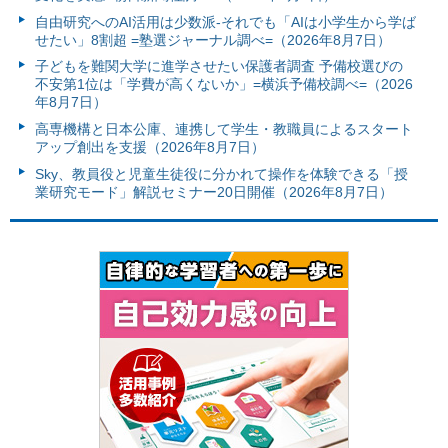
自由研究へのAI活用は少数派-それでも「AIは小学生から学ば
せたい」8割超 =塾選ジャーナル調べ=（2026年8月7日）
子どもを難関大学に進学させたい保護者調査 予備校選びの
不安第1位は「学費が高くないか」=横浜予備校調べ=（2026
年8月7日）
高専機構と日本公庫、連携して学生・教職員によるスタート
アップ創出を支援（2026年8月7日）
Sky、教員役と児童生徒役に分かれて操作を体験できる「授
業研究モード」解説セミナー20日開催（2026年8月7日）