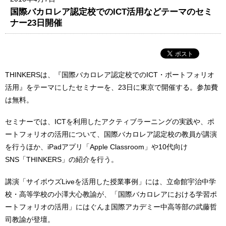
国際バカロレア認定校でのICT活用などテーマのセミ
ナー23日開催
THINKERSは、『国際バカロレア認定校でのICT・ポートフォリオ
活用』をテーマにしたセミナーを、23日に東京で開催する。参加費
は無料。
セミナーでは、ICTを利用したアクティブラーニングの実践や、ポ
ートフォリオの活用について、国際バカロレア認定校の教員が講演
を行うほか、iPadアプリ「Apple Classroom」や10代向け
SNS「THINKERS」の紹介を行う。
講演「サイボウズLiveを活用した授業事例」には、立命館宇治中学
校・高等学校の小澤大心教諭が、「国際バカロレアにおける学習ポ
ートフォリオの活用」にはぐんま国際アカデミー中高等部の武藤哲
司教諭が登壇。