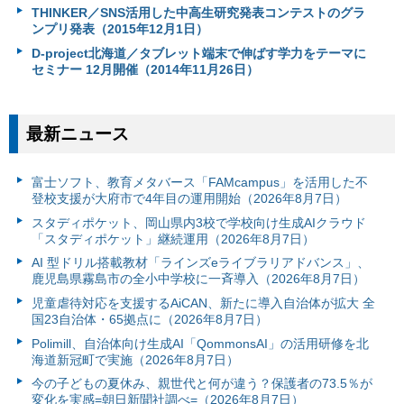
THINKER／SNS活用した中高生研究発表コンテストのグラ
ンプリ発表（2015年12月1日）
D-project北海道／タブレット端末で伸ばす学力をテーマに
セミナー 12月開催（2014年11月26日）
最新ニュース
富⼠ソフト、教育メタバース「FAMcampus」を活用した不
登校支援が大府市で4年目の運用開始（2026年8月7日）
スタディポケット、岡山県内3校で学校向け生成AIクラウド
「スタディポケット」継続運用（2026年8月7日）
AI 型ドリル搭載教材「ラインズeライブラリアドバンス」、
鹿児島県霧島市の全小中学校に一斉導入（2026年8月7日）
児童虐待対応を支援するAiCAN、新たに導入自治体が拡大 全
国23自治体・65拠点に（2026年8月7日）
Polimill、自治体向け生成AI「QommonsAI」の活用研修を北
海道新冠町で実施（2026年8月7日）
今の子どもの夏休み、親世代と何が違う？保護者の73.5％が
変化を実感=朝日新聞社調べ=（2026年8月7日）