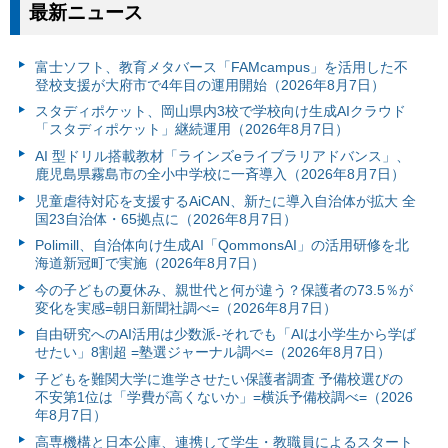
最新ニュース
富⼠ソフト、教育メタバース「FAMcampus」を活用した不
登校支援が大府市で4年目の運用開始（2026年8月7日）
スタディポケット、岡山県内3校で学校向け生成AIクラウド
「スタディポケット」継続運用（2026年8月7日）
AI 型ドリル搭載教材「ラインズeライブラリアドバンス」、
鹿児島県霧島市の全小中学校に一斉導入（2026年8月7日）
児童虐待対応を支援するAiCAN、新たに導入自治体が拡大 全
国23自治体・65拠点に（2026年8月7日）
Polimill、自治体向け生成AI「QommonsAI」の活用研修を北
海道新冠町で実施（2026年8月7日）
今の子どもの夏休み、親世代と何が違う？保護者の73.5％が
変化を実感=朝日新聞社調べ=（2026年8月7日）
自由研究へのAI活用は少数派-それでも「AIは小学生から学ば
せたい」8割超 =塾選ジャーナル調べ=（2026年8月7日）
子どもを難関大学に進学させたい保護者調査 予備校選びの
不安第1位は「学費が高くないか」=横浜予備校調べ=（2026
年8月7日）
高専機構と日本公庫、連携して学生・教職員によるスタート