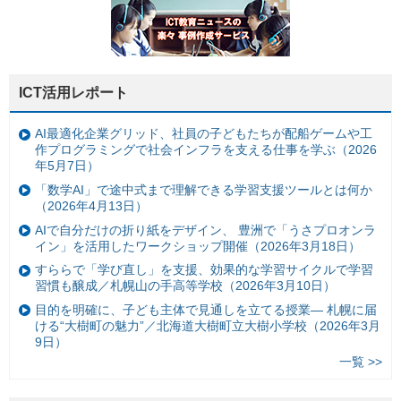
ICT活用レポート
AI最適化企業グリッド、社員の子どもたちが配船ゲームや工
作プログラミングで社会インフラを支える仕事を学ぶ（2026
年5月7日）
「数学AI」で途中式まで理解できる学習支援ツールとは何か
（2026年4月13日）
AIで自分だけの折り紙をデザイン、 豊洲で「うさプロオンラ
イン」を活用したワークショップ開催（2026年3月18日）
すららで「学び直し」を支援、効果的な学習サイクルで学習
習慣も醸成／札幌山の手高等学校（2026年3月10日）
目的を明確に、子ども主体で見通しを立てる授業— 札幌に届
ける“大樹町の魅力”／北海道大樹町立大樹小学校（2026年3月
9日）
一覧 >>