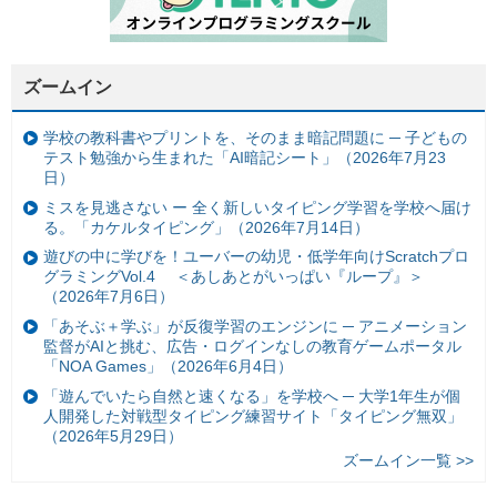
ズームイン
学校の教科書やプリントを、そのまま暗記問題に ─ 子どもの
テスト勉強から生まれた「AI暗記シート」（2026年7月23
日）
ミスを見逃さない ー 全く新しいタイピング学習を学校へ届け
る。「カケルタイピング」（2026年7月14日）
遊びの中に学びを！ユーバーの幼児・低学年向けScratchプロ
グラミングVol.4 ＜あしあとがいっぱい『ループ』＞
（2026年7月6日）
「あそぶ＋学ぶ」が反復学習のエンジンに ─ アニメーション
監督がAIと挑む、広告・ログインなしの教育ゲームポータル
「NOA Games」（2026年6月4日）
「遊んでいたら自然と速くなる」を学校へ ─ 大学1年生が個
人開発した対戦型タイピング練習サイト「タイピング無双」
（2026年5月29日）
ズームイン一覧 >>