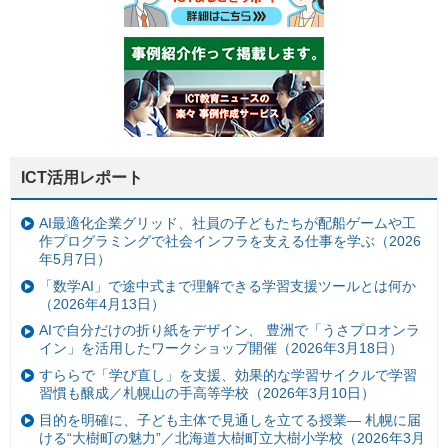
ICT活用レポート
AI最適化企業グリッド、社員の子どもたちが配船ゲームや工
作プログラミングで社会インフラを支える仕事を学ぶ（2026
年5月7日）
「数学AI」で途中式まで理解できる学習支援ツールとは何か
（2026年4月13日）
AIで自分だけの折り紙をデザイン、 豊洲で「うさプロオンラ
イン」を活用したワークショップ開催（2026年3月18日）
すららで「学び直し」を支援、効果的な学習サイクルで学習
習慣も醸成／札幌山の手高等学校（2026年3月10日）
目的を明確に、子ども主体で見通しを立てる授業— 札幌に届
ける“大樹町の魅力”／北海道大樹町立大樹小学校（2026年3月