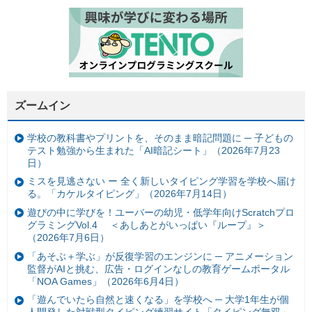
ズームイン
学校の教科書やプリントを、そのまま暗記問題に ─ 子どもの
テスト勉強から生まれた「AI暗記シート」（2026年7月23
日）
ミスを見逃さない ー 全く新しいタイピング学習を学校へ届け
る。「カケルタイピング」（2026年7月14日）
遊びの中に学びを！ユーバーの幼児・低学年向けScratchプロ
グラミングVol.4 ＜あしあとがいっぱい『ループ』＞
（2026年7月6日）
「あそぶ＋学ぶ」が反復学習のエンジンに ─ アニメーション
監督がAIと挑む、広告・ログインなしの教育ゲームポータル
「NOA Games」（2026年6月4日）
「遊んでいたら自然と速くなる」を学校へ ─ 大学1年生が個