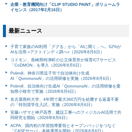
企業・教育機関向け「CLIP STUDIO PAINT」ボリュームラ
イセンス（2017年2月16日）
最新ニュース
子育て家族のAI利用「ググる」から「AIに聞く」へ。52%が
AIを活用 =アクトインディ調べ=（2026年8月6日）
コドモン、長崎県時津町の公立保育所が保育ICTサービス
「CoDMON」を導入（2026年8月6日）
Polimill、神奈川県逗子市で自治体向け生成
AI「QommonsAI」の活用研修を実施（2026年8月6日）
Polimill、自治体向け生成AI「QommonsAI」の活用研修を愛
知県小牧市で実施（2026年8月6日）
名古屋商科大学、4年間で最大360万円を給費する返還不要
の「特別奨学生入試」実施（2026年8月6日）
安藤ハザマと神戸高専、建設工事へのフィジカルAI活用で共
同研究を開始（2026年8月6日）
ACPA、国内初の学習指導要領とオープンバッジをつなぐ
「CASEサーバ」本格運用を開始（2026年8月6日）