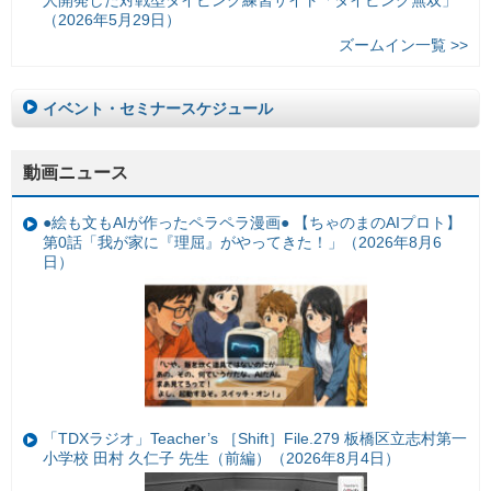
人開発した対戦型タイピング練習サイト「タイピング無双」
（2026年5月29日）
ズームイン一覧 >>
イベント・セミナースケジュール
動画ニュース
●絵も文もAIが作ったペラペラ漫画● 【ちゃのまのAIプロト】
第0話「我が家に『理屈』がやってきた！」（2026年8月6
日）
「TDXラジオ」Teacher’s ［Shift］File.279 板橋区立志村第一
小学校 田村 久仁子 先生（前編）（2026年8月4日）