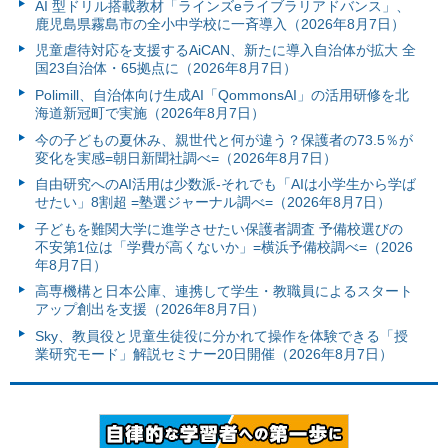
AI 型ドリル搭載教材「ラインズeライブラリアドバンス」、
鹿児島県霧島市の全小中学校に一斉導入（2026年8月7日）
児童虐待対応を支援するAiCAN、新たに導入自治体が拡大 全
国23自治体・65拠点に（2026年8月7日）
Polimill、自治体向け生成AI「QommonsAI」の活用研修を北
海道新冠町で実施（2026年8月7日）
今の子どもの夏休み、親世代と何が違う？保護者の73.5％が
変化を実感=朝日新聞社調べ=（2026年8月7日）
自由研究へのAI活用は少数派-それでも「AIは小学生から学ば
せたい」8割超 =塾選ジャーナル調べ=（2026年8月7日）
子どもを難関大学に進学させたい保護者調査 予備校選びの
不安第1位は「学費が高くないか」=横浜予備校調べ=（2026
年8月7日）
高専機構と日本公庫、連携して学生・教職員によるスタート
アップ創出を支援（2026年8月7日）
Sky、教員役と児童生徒役に分かれて操作を体験できる「授
業研究モード」解説セミナー20日開催（2026年8月7日）