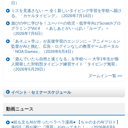
日）
ミスを見逃さない ー 全く新しいタイピング学習を学校へ届け
る。「カケルタイピング」（2026年7月14日）
遊びの中に学びを！ユーバーの幼児・低学年向けScratchプロ
グラミングVol.4 ＜あしあとがいっぱい『ループ』＞
（2026年7月6日）
「あそぶ＋学ぶ」が反復学習のエンジンに ─ アニメーション
監督がAIと挑む、広告・ログインなしの教育ゲームポータル
「NOA Games」（2026年6月4日）
「遊んでいたら自然と速くなる」を学校へ ─ 大学1年生が個
人開発した対戦型タイピング練習サイト「タイピング無双」
（2026年5月29日）
ズームイン一覧 >>
イベント・セミナースケジュール
動画ニュース
●絵も文もAIが作ったペラペラ漫画● 【ちゃのまのAIプロト】
第0話「我が家に『理屈』がやってきた！」（2026年8月6