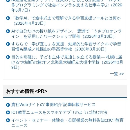
作プログラミングで社会インフラを支える仕事を学ぶ（2026
年5月7日）
「数学AI」で途中式まで理解できる学習支援ツールとは何か
（2026年4月13日）
AIで自分だけの折り紙をデザイン、 豊洲で「うさプロオンラ
イン」を活用したワークショップ開催（2026年3月18日）
すららで「学び直し」を支援、効果的な学習サイクルで学習
習慣も醸成／札幌山の手高等学校（2026年3月10日）
目的を明確に、子ども主体で見通しを立てる授業— 札幌に届
ける“大樹町の魅力”／北海道大樹町立大樹小学校（2026年3月
9日）
一覧 >>
おすすめ情報 <PR>
貴社Webサイトの“事例紹介”記事転載サービス
ICT教育ニュースをスマホでアプリのように読む方法
イベント・セミナー・体験会・公開授業の無料告知はICT教育
ニュース