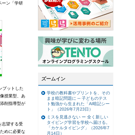
ペーン「学研
ズームイン
ンプットした
学校の教科書やプリントを、その
像授業型、あ
まま暗記問題に ─ 子どものテス
添削指導型が
ト勉強から生まれた「AI暗記シー
ト」（2026年7月23日）
ミスを見逃さない ー 全く新しい
タイピング学習を学校へ届ける。
を志望する受
「カケルタイピング」（2026年7
ために必要な
月14日）