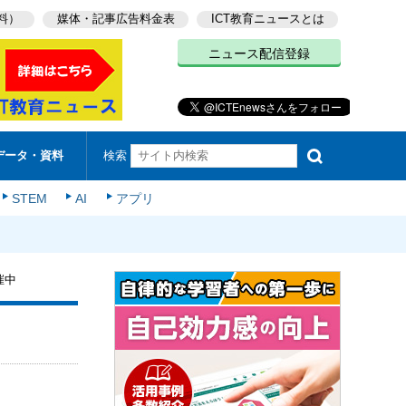
料）
媒体・記事広告料金表
ICT教育ニュースとは
ニュース配信登録
検索
データ・資料
STEM
AI
アプリ
催中