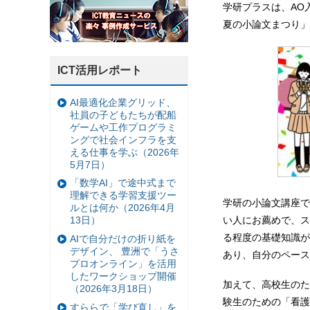
学研プラスは、AO
夏の小論文まつり」
ICT活用レポート
AI最適化企業グリッド、
社員の子どもたちが配船
ゲームや工作プログラミ
ングで社会インフラを支
える仕事を学ぶ（2026年
5月7日）
「数学AI」で途中式まで
理解できる学習支援ツー
学研の小論文講座で
ルとは何か（2026年4月
い人にお薦めで、ス
13日）
る程度の基礎知識が
AIで自分だけの折り紙を
デザイン、 豊洲で「うさ
あり、自分のペース
プロオンライン」を活用
したワークショップ開催
加えて、高校生のた
（2026年3月18日）
験生のための「看護
すららで「学び直し」を