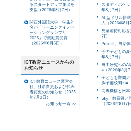
るスタートアップ創出を
スタディポケッ
支援（2026年8月7日）
年8月7日）
AI 型ドリル
関西外国語大学、学生2
入（2026年8月
名が「ラーニングイノベ
児童虐待対応を支
ーショングランプリ
7日）
2026」で奨励賞受賞
（2026年8月5日）
Polimill、
今の子どもの夏休
年8月7日）
ICT教育ニュースからの
自由研究へのA
お知らせ
=（2026年8月
子どもを難関大
ICT教育ニュース運営会
浜予備校調べ=（
社、社名変更および代表
高専機構と日本
者変更のお知らせ（2025
年7月1日）
Sky、教員役
お知らせ一覧 >>
（2026年8月7