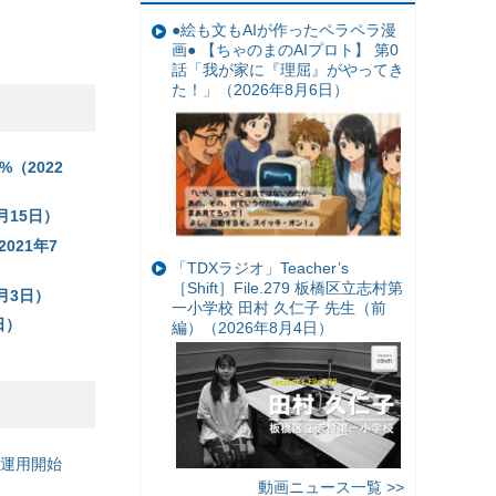
●絵も文もAIが作ったペラペラ漫
画● 【ちゃのまのAIプロト】 第0
話「我が家に『理屈』がやってき
た！」（2026年8月6日）
（2022
月15日）
021年7
「TDXラジオ」Teacher’s
［Shift］File.279 板橋区立志村第
月3日）
一小学校 田村 久仁子 先生（前
日）
編）（2026年8月4日）
の運用開始
動画ニュース一覧 >>