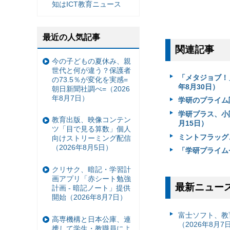
知はICT教育ニュース
最近の人気記事
関連記事
今の子どもの夏休み、親
世代と何が違う？保護者
「メタジョブ！
の73.5％が変化を実感=
年8月30日）
朝日新聞社調べ=（2026
年8月7日）
学研のプライム
学研プラス、小
教育出版、映像コンテン
月15日）
ツ「目で見る算数」個人
ミントフラッグ
向けストリーミング配信
（2026年8月5日）
「学研プライム
クリサク、暗記・学習計
画アプリ「赤シート勉強
最新ニュー
計画 - 暗記ノート」提供
開始（2026年8月7日）
富⼠ソフト、教
高専機構と日本公庫、連
（2026年8月7
携して学生・教職員によ