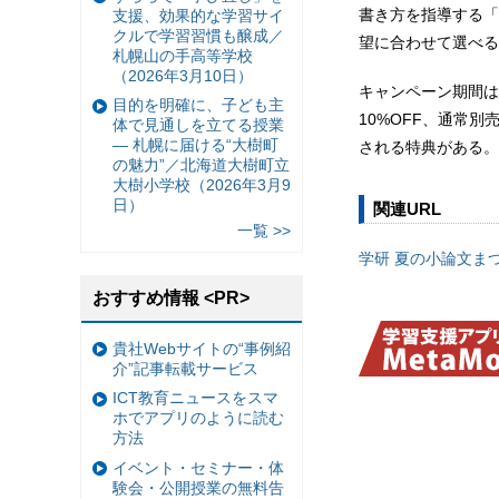
書き方を指導する「
支援、効果的な学習サイ
クルで学習習慣も醸成／
望に合わせて選べる
札幌山の手高等学校
（2026年3月10日）
キャンペーン期間は
目的を明確に、子ども主
10%OFF、通常
体で見通しを立てる授業
— 札幌に届ける“大樹町
される特典がある。
の魅力”／北海道大樹町立
大樹小学校（2026年3月9
日）
関連URL
一覧 >>
学研 夏の小論文ま
おすすめ情報 <PR>
貴社Webサイトの“事例紹
介”記事転載サービス
ICT教育ニュースをスマ
ホでアプリのように読む
方法
イベント・セミナー・体
験会・公開授業の無料告