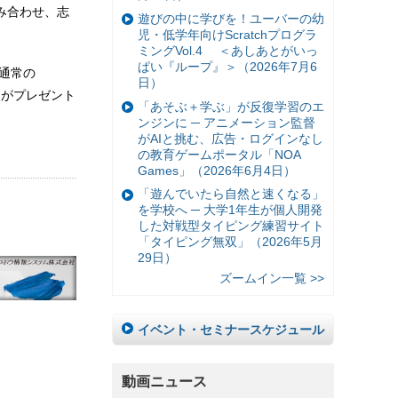
み合わせ、志
遊びの中に学びを！ユーバーの幼
児・低学年向けScratchプログラ
ミングVol.4 ＜あしあとがいっ
ぱい『ループ』＞（2026年7月6
通常の
日）
」がプレゼント
「あそぶ＋学ぶ」が反復学習のエ
ンジンに ─ アニメーション監督
がAIと挑む、広告・ログインなし
の教育ゲームポータル「NOA
Games」（2026年6月4日）
「遊んでいたら自然と速くなる」
を学校へ ─ 大学1年生が個人開発
した対戦型タイピング練習サイト
「タイピング無双」（2026年5月
29日）
ズームイン一覧 >>
イベント・セミナースケジュール
動画ニュース