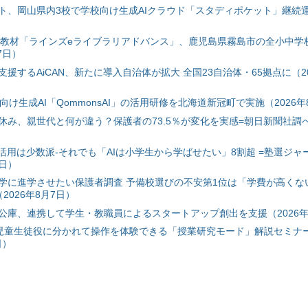
ト、岡山県内3校で学校向け生成AIクラウド「スタディポケット」継続運用
搭載教材「ラインズeライブラリアドバンス」、鹿児島県霧島市の全小中学
7日）
援するAiCAN、新たに導入自治体が拡大 全国23自治体・65拠点に（20
自治体向け生成AI「QommonsAI」の活用研修を北海道新冠町で実施（2026年
み、親世代と何が違う？保護者の73.5％が変化を実感=朝日新聞社調べ=
I活用は少数派-それでも「AIは小学生から学ばせたい」8割超 =塾選ジャ
7日）
学に進学させたい保護者調査 予備校選びの不安第1位は「学費が高くな
2026年8月7日）
公庫、連携して学生・教職員によるスタートアップ創出を支援（2026年
と児童生徒役に分かれて操作を体験できる「授業研究モード」解説セミナー
日）