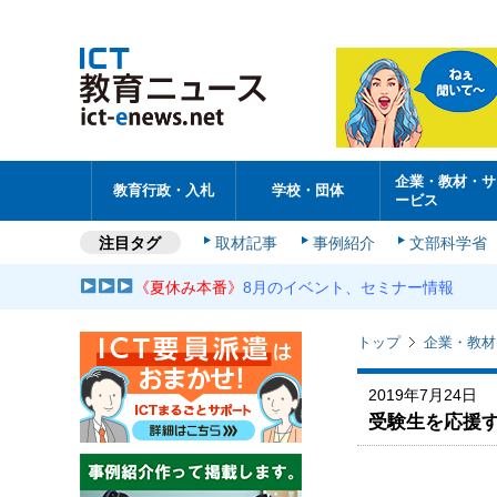
企業・教材・サ
教育行政・入札
学校・団体
ービス
注目タグ
取材記事
事例紹介
文部科学省
《夏休み本番》
8月のイベント、セミナー情報
トップ
企業・教材
2019年7月24日
受験生を応援