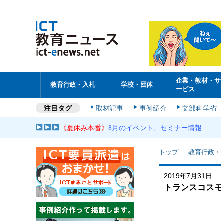
企業・教材・サ
教育行政・入札
学校・団体
ービス
注目タグ
取材記事
事例紹介
文部科学省
《夏休み本番》
8月のイベント、セミナー情報
トップ
教育行政・
2019年7月31日
トランスコスモ