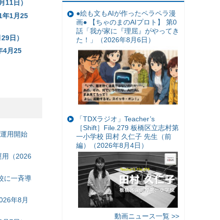
月11日）
●絵も文もAIが作ったペラペラ漫
年1月25
画● 【ちゃのまのAIプロト】 第0
話「我が家に『理屈』がやってき
29日）
た！」（2026年8月6日）
4月25
「TDXラジオ」Teacher’s
［Shift］File.279 板橋区立志村第
の運用開始
一小学校 田村 久仁子 先生（前
編）（2026年8月4日）
（2026
校に一斉導
26年8月
動画ニュース一覧 >>