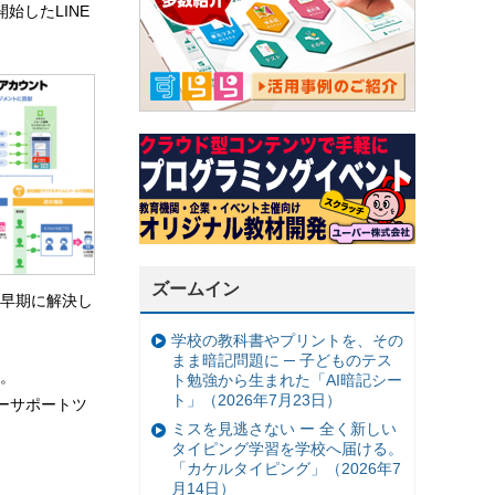
が開始したLINE
。
ズームイン
早期に解決し
学校の教科書やプリントを、その
まま暗記問題に ─ 子どものテス
る。
ト勉強から生まれた「AI暗記シー
ト」（2026年7月23日）
タマーサポートツ
ミスを見逃さない ー 全く新しい
タイピング学習を学校へ届ける。
「カケルタイピング」（2026年7
月14日）