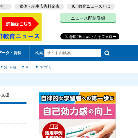
料）
媒体・記事広告料金表
ICT教育ニュースとは
ニュース配信登録
検索
データ・資料
STEM
AI
アプリ
を支援
援