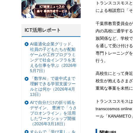
トランスコスモスとtra
による相談窓口「そ
千葉県教育委員会が
ICT活用レポート
内の高校に通学する
族関係など、学校で
AI最適化企業グリッド、
を通して受け付ける
社員の子どもたちが配船
専門トレーニングを
ゲームや工作プログラミ
ングで社会インフラを支
行う。
える仕事を学ぶ（2026年
5月7日）
高校生にとって身近
「数学AI」で途中式まで
校生が抱えるさまざ
理解できる学習支援ツー
重篤な事案を未然に
ルとは何か（2026年4月
13日）
トランスコスモスは
AIで自分だけの折り紙を
デザイン、 豊洲で「うさ
transcosmos 
プロオンライン」を活用
ール「KANAME
したワークショップ開催
（2026年3月18日）
すららで「学び直し」を
関連URL