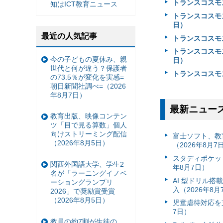
トランスコスモ
知はICT教育ニュース
トランスコスモス
日）
最近の人気記事
トランスコスモス
トランスコスモス
今の子どもの夏休み、親
日）
世代と何が違う？保護者
トランスコスモス
の73.5％が変化を実感=
朝日新聞社調べ=（2026
年8月7日）
最新ニュー
教育出版、映像コンテン
ツ「目で見る算数」個人
向けストリーミング配信
富⼠ソフト、教
（2026年8月5日）
（2026年8月7
スタディポケッ
関西外国語大学、学生2
年8月7日）
名が「ラーニングイノベ
AI 型ドリル
ーショングランプリ
入（2026年8月
2026」で奨励賞受賞
（2026年8月5日）
児童虐待対応を支
7日）
教員の約7割が生徒の