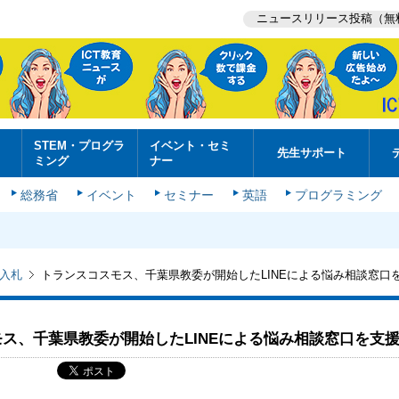
ニュースリリース投稿（無
STEM・プログラ
イベント・セミ
先生サポート
ミング
ナー
総務省
イベント
セミナー
英語
プログラミング
入札
トランスコスモス、千葉県教委が開始したLINEによる悩み相談窓口
ス、千葉県教委が開始したLINEによる悩み相談窓口を支