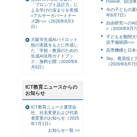
Polimill、
「プロンプト設計力」に
今の子どもの夏休
よる学びの深まりを実感
年8月7日）
=アルサーガパートナー
ズ調べ=（2026年8月3
自由研究へのA
日）
=（2026年8月
子どもを難関大
大阪市生成AIパイロット
浜予備校調べ=（
校の実践をもとに作成し
高専機構と日本
た「学校・教員のための
生成AI活用ガイドブッ
Sky、教員役
ク」無料公開（2026年8
（2026年8月7
月6日）
ICT教育ニュースからの
お知らせ
ICT教育ニュース運営会
社、社名変更および代表
者変更のお知らせ（2025
年7月1日）
お知らせ一覧 >>