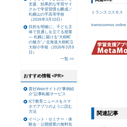
支援、効果的な学習サイ
クルで学習習慣も醸成／
トランスコスモス
札幌山の手高等学校
（2026年3月10日）
transcosmos online
目的を明確に、子ども主
体で見通しを立てる授業
— 札幌に届ける“大樹町
の魅力”／北海道大樹町立
大樹小学校（2026年3月9
日）
一覧 >>
おすすめ情報 <PR>
貴社Webサイトの“事例紹
介”記事転載サービス
ICT教育ニュースをスマ
ホでアプリのように読む
方法
関連記事
イベント・セミナー・体
験会・公開授業の無料告