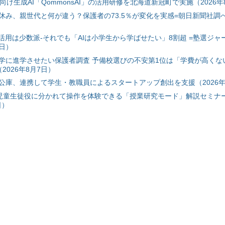
自治体向け生成AI「QommonsAI」の活用研修を北海道新冠町で実施（2026年
み、親世代と何が違う？保護者の73.5％が変化を実感=朝日新聞社調べ=
I活用は少数派-それでも「AIは小学生から学ばせたい」8割超 =塾選ジャ
7日）
学に進学させたい保護者調査 予備校選びの不安第1位は「学費が高くな
2026年8月7日）
公庫、連携して学生・教職員によるスタートアップ創出を支援（2026年
と児童生徒役に分かれて操作を体験できる「授業研究モード」解説セミナー
日）