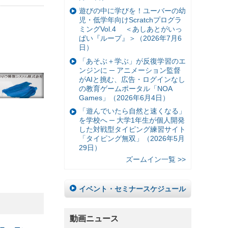
遊びの中に学びを！ユーバーの幼
児・低学年向けScratchプログラ
ミングVol.4 ＜あしあとがいっ
ぱい『ループ』＞（2026年7月6
日）
「あそぶ＋学ぶ」が反復学習のエ
ンジンに ─ アニメーション監督
がAIと挑む、広告・ログインなし
の教育ゲームポータル「NOA
Games」（2026年6月4日）
「遊んでいたら自然と速くなる」
を学校へ ─ 大学1年生が個人開発
した対戦型タイピング練習サイト
「タイピング無双」（2026年5月
29日）
ズームイン一覧 >>
イベント・セミナースケジュール
動画ニュース