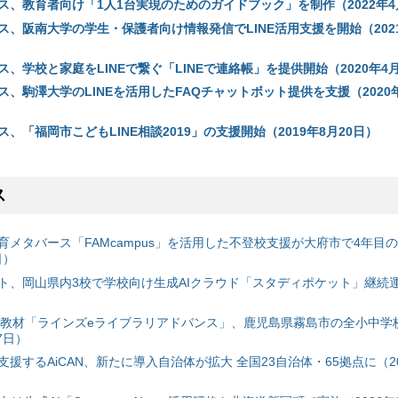
ス、教育者向け「1人1台実現のためのガイドブック」を制作（2022年4
、阪南大学の学生・保護者向け情報発信でLINE活用支援を開始（2021
、学校と家庭をLINEで繋ぐ「LINEで連絡帳」を提供開始（2020年4月
、駒澤大学のLINEを活用したFAQチャットボット提供を支援（2020年
、「福岡市こどもLINE相談2019」の支援開始（2019年8月20日）
ス
育メタバース「FAMcampus」を活用した不登校支援が大府市で4年目
日）
ト、岡山県内3校で学校向け生成AIクラウド「スタディポケット」継続運用
搭載教材「ラインズeライブラリアドバンス」、鹿児島県霧島市の全小中学
7日）
援するAiCAN、新たに導入自治体が拡大 全国23自治体・65拠点に（20