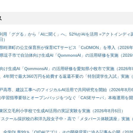
ス
利用「ググる」から「AIに聞く」へ。52%がAIを活用 =アクトインディ
6日）
時津町の公立保育所が保育ICTサービス「CoDMON」を導入（2026年
神奈川県逗子市で自治体向け生成AI「QommonsAI」の活用研修を実施（2026
自治体向け生成AI「QommonsAI」の活用研修を愛知県小牧市で実施（2026年
、4年間で最大360万円を給費する返還不要の「特別奨学生入試」実施（2
戸高専、建設工事へのフィジカルAI活用で共同研究を開始（2026年8月
初の学習指導要領とオープンバッジをつなぐ「CASEサーバ」本格運用を開始
東区立毛利小学校で生成AI活用の実証実験を実施（2026年8月6日）
ハイスクール採択校の和洋九段女子中・高で「メタバース体験講座」実施（2
全学DL率99％「OIDAIアプリ」その開発背景に迫る記事を公開（2026