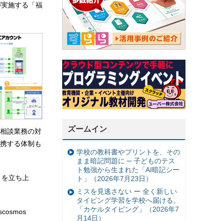
員会が実施する「福
ズームイン
が相談業務の対
携する体制も
学校の教科書やプリントを、その
まま暗記問題に ─ 子どものテス
ト勉強から生まれた「AI暗記シー
」を立ち上
ト」（2026年7月23日）
ミスを見逃さない ー 全く新しい
タイピング学習を学校へ届ける。
「カケルタイピング」（2026年7
osmos
月14日）