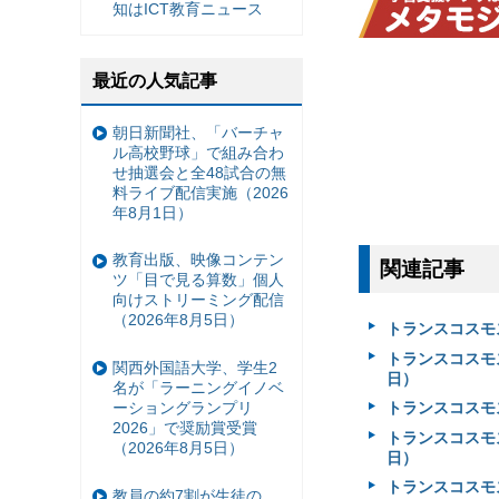
知はICT教育ニュース
最近の人気記事
朝日新聞社、「バーチャ
ル高校野球」で組み合わ
せ抽選会と全48試合の無
料ライブ配信実施（2026
年8月1日）
教育出版、映像コンテン
関連記事
ツ「目で見る算数」個人
向けストリーミング配信
（2026年8月5日）
トランスコスモ
トランスコスモス
関西外国語大学、学生2
日）
名が「ラーニングイノベ
ーショングランプリ
トランスコスモス
2026」で奨励賞受賞
トランスコスモス
（2026年8月5日）
日）
トランスコスモス
教員の約7割が生徒の