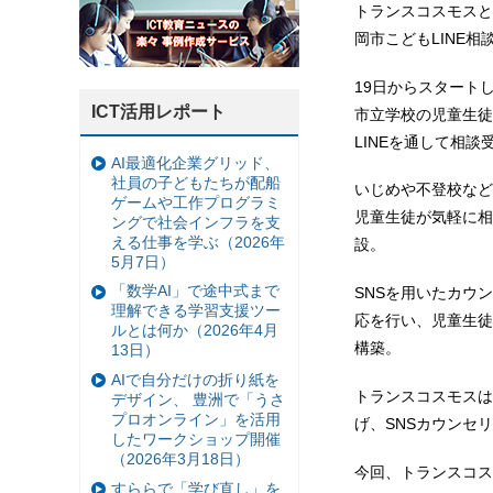
トランスコスモスとtra
岡市こどもLINE相
19日からスタートし
ICT活用レポート
市立学校の児童生徒
LINEを通して相
AI最適化企業グリッド、
社員の子どもたちが配船
いじめや不登校など
ゲームや工作プログラミ
児童生徒が気軽に相
ングで社会インフラを支
える仕事を学ぶ（2026年
設。
5月7日）
「数学AI」で途中式まで
SNSを用いたカウ
理解できる学習支援ツー
応を行い、児童生徒
ルとは何か（2026年4月
構築。
13日）
AIで自分だけの折り紙を
トランスコスモスは、
デザイン、 豊洲で「うさ
プロオンライン」を活用
げ、SNSカウンセ
したワークショップ開催
（2026年3月18日）
今回、トランスコスモ
すららで「学び直し」を