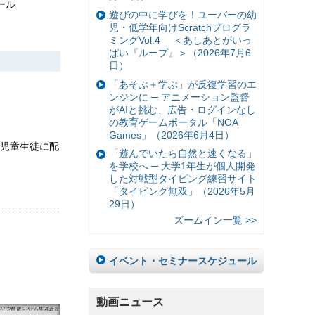
ツール
遊びの中に学びを！ユーバーの幼
児・低学年向けScratchプログラ
ミングVol.4 ＜あしあとがいっ
ぱい『ループ』＞（2026年7月6
日）
「あそぶ＋学ぶ」が反復学習のエ
ンジンに ─ アニメーション監督
がAIと挑む、広告・ログインなし
の教育ゲームポータル「NOA
Games」（2026年6月4日）
全児童生徒に配
「遊んでいたら自然と速くなる」
を学校へ ─ 大学1年生が個人開発
した対戦型タイピング練習サイト
「タイピング無双」（2026年5月
29日）
ズームイン一覧 >>
イベント・セミナースケジュール
動画ニュース