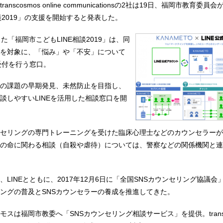
nscosmos online communicationsの2社は19日、福岡市教育委
談2019」の支援を開始すると発表した。
た「福岡市こどもLINE相談2019」は、同
を対象に、「悩み」や「不安」について
談受付を行う窓口。
の課題の早期発見、未然防止を目指し、
談しやすいLINEを活用した相談窓口を開
ンセリングの専門トレーニングを受けた臨床心理士などのカウンセラー
の命に関わる相談（自殺や虐待）については、警察などの関係機関と連
LINEとともに、2017年12月6日に「全国SNSカウンセリング協議会
リングの普及とSNSカウンセラーの養成を推進してきた。
スは福岡市教委へ「SNSカウンセリング相談サービス」を提供。transc