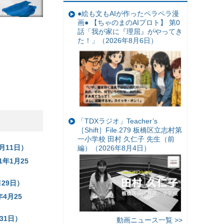
●絵も文もAIが作ったペラペラ漫
画● 【ちゃのまのAIプロト】 第0
話「我が家に『理屈』がやってき
た！」（2026年8月6日）
「TDXラジオ」Teacher’s
［Shift］File.279 板橋区立志村第
一小学校 田村 久仁子 先生（前
月11日）
編）（2026年8月4日）
年1月25
29日）
4月25
31日）
動画ニュース一覧 >>