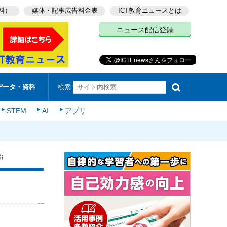
料）
媒体・記事広告料金表
ICT教育ニュースとは
ニュース配信登録
検索
データ・資料
STEM
AI
アプリ
始