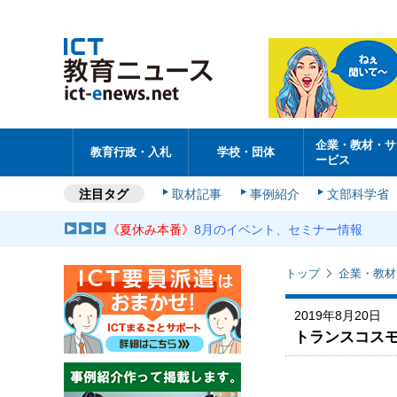
企業・教材・サ
教育行政・入札
学校・団体
ービス
注目タグ
取材記事
事例紹介
文部科学省
《夏休み本番》
8月のイベント、セミナー情報
トップ
企業・教材
2019年8月20日
トランスコスモ