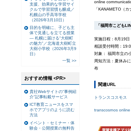
online comm
支援、効果的な学習サイ
「KANAMETO
クルで学習習慣も醸成／
札幌山の手高等学校
（2026年3月10日）
「福岡市こどもLIN
目的を明確に、子ども主
体で見通しを立てる授業
— 札幌に届ける“大樹町
実施日程：8月19日
の魅力”／北海道大樹町立
相談受付時間：19:00
大樹小学校（2026年3月9
対象： 福岡市立の
日）
一覧 >>
周知方法：夏休みに
布
おすすめ情報 <PR>
関連URL
貴社Webサイトの“事例紹
介”記事転載サービス
トランスコスモス
ICT教育ニュースをスマ
ホでアプリのように読む
transcosmos online
方法
イベント・セミナー・体
験会・公開授業の無料告