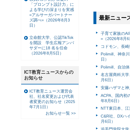
「プロンプト設計力」に
よる学びの深まりを実感
=アルサーガパートナー
最新ニュー
ズ調べ=（2026年8月3
日）
子育て家族のAI
立命館大学、公認TikTok
=（2026年8月
を開設 学生広報アンバ
コドモン、長崎県
サダーに18 名を任命
（2026年8月5日）
Polimill、
日）
Polimill、
ICT教育ニュースからの
名古屋商科大学
お知らせ
月6日）
安藤ハザマと神
ICT教育ニュース運営会
ACPA、国内
社、社名変更および代表
年8月6日）
者変更のお知らせ（2025
年7月1日）
NTT東日本、江
お知らせ一覧 >>
C&R社、DX
月6日）
追手門学院大学、