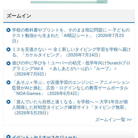
ズームイン
学校の教科書やプリントを、そのまま暗記問題に ─ 子どもの
テスト勉強から生まれた「AI暗記シート」（2026年7月23
日）
ミスを見逃さない ー 全く新しいタイピング学習を学校へ届け
る。「カケルタイピング」（2026年7月14日）
遊びの中に学びを！ユーバーの幼児・低学年向けScratchプロ
グラミングVol.4 ＜あしあとがいっぱい『ループ』＞
（2026年7月6日）
「あそぶ＋学ぶ」が反復学習のエンジンに ─ アニメーション
監督がAIと挑む、広告・ログインなしの教育ゲームポータル
「NOA Games」（2026年6月4日）
「遊んでいたら自然と速くなる」を学校へ ─ 大学1年生が個
人開発した対戦型タイピング練習サイト「タイピング無双」
（2026年5月29日）
ズームイン一覧 >>
イベント・セミナースケジュール