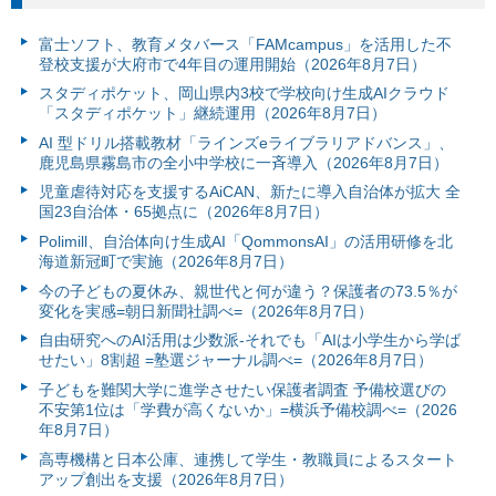
富⼠ソフト、教育メタバース「FAMcampus」を活用した不
登校支援が大府市で4年目の運用開始（2026年8月7日）
スタディポケット、岡山県内3校で学校向け生成AIクラウド
「スタディポケット」継続運用（2026年8月7日）
AI 型ドリル搭載教材「ラインズeライブラリアドバンス」、
鹿児島県霧島市の全小中学校に一斉導入（2026年8月7日）
児童虐待対応を支援するAiCAN、新たに導入自治体が拡大 全
国23自治体・65拠点に（2026年8月7日）
Polimill、自治体向け生成AI「QommonsAI」の活用研修を北
海道新冠町で実施（2026年8月7日）
今の子どもの夏休み、親世代と何が違う？保護者の73.5％が
変化を実感=朝日新聞社調べ=（2026年8月7日）
自由研究へのAI活用は少数派-それでも「AIは小学生から学ば
せたい」8割超 =塾選ジャーナル調べ=（2026年8月7日）
子どもを難関大学に進学させたい保護者調査 予備校選びの
不安第1位は「学費が高くないか」=横浜予備校調べ=（2026
年8月7日）
高専機構と日本公庫、連携して学生・教職員によるスタート
アップ創出を支援（2026年8月7日）