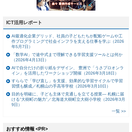
ICT活用レポート
AI最適化企業グリッド、社員の子どもたちが配船ゲームや工
作プログラミングで社会インフラを支える仕事を学ぶ（2026
年5月7日）
「数学AI」で途中式まで理解できる学習支援ツールとは何か
（2026年4月13日）
AIで自分だけの折り紙をデザイン、 豊洲で「うさプロオンラ
イン」を活用したワークショップ開催（2026年3月18日）
すららで「学び直し」を支援、効果的な学習サイクルで学習
習慣も醸成／札幌山の手高等学校（2026年3月10日）
目的を明確に、子ども主体で見通しを立てる授業— 札幌に届
ける“大樹町の魅力”／北海道大樹町立大樹小学校（2026年3月
9日）
一覧 >>
おすすめ情報 <PR>