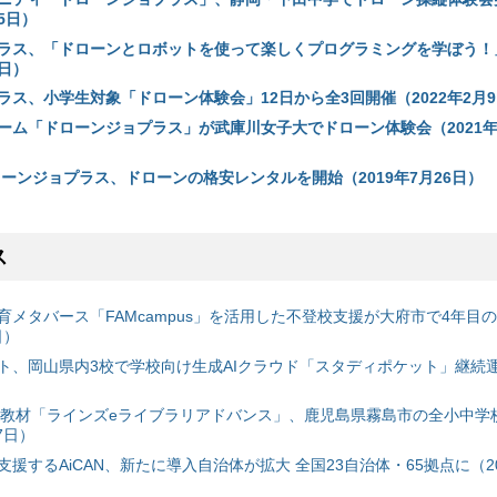
25日）
ラス、「ドローンとロボットを使って楽しくプログラミングを学ぼう！
4日）
ラス、小学生対象「ドローン体験会」12日から全3回開催（2022年2月
ーム「ドローンジョプラス」が武庫川女子大でドローン体験会（2021年2
ローンジョプラス、ドローンの格安レンタルを開始（2019年7月26日）
ス
育メタバース「FAMcampus」を活用した不登校支援が大府市で4年目
日）
ト、岡山県内3校で学校向け生成AIクラウド「スタディポケット」継続運用
搭載教材「ラインズeライブラリアドバンス」、鹿児島県霧島市の全小中学
7日）
援するAiCAN、新たに導入自治体が拡大 全国23自治体・65拠点に（20