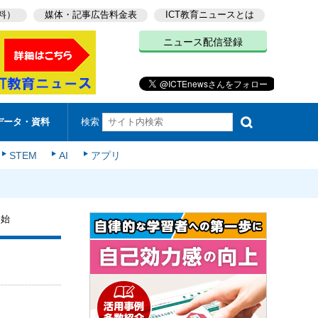
料）
媒体・記事広告料金表
ICT教育ニュースとは
ニュース配信登録
検索
データ・資料
STEM
AI
アプリ
開始