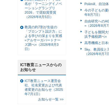
名が「ラーニングイノベ
Polimill、
ーショングランプリ
今の子どもの夏休
2026」で奨励賞受賞
年8月7日）
（2026年8月5日）
自由研究へのA
=（2026年8月
教員の約7割が生徒の
「プロンプト設計力」に
子どもを難関大
よる学びの深まりを実感
浜予備校調べ=（
=アルサーガパートナー
高専機構と日本
ズ調べ=（2026年8月3
日）
Sky、教員役
（2026年8月7
ICT教育ニュースからの
お知らせ
ICT教育ニュース運営会
社、社名変更および代表
者変更のお知らせ（2025
年7月1日）
お知らせ一覧 >>