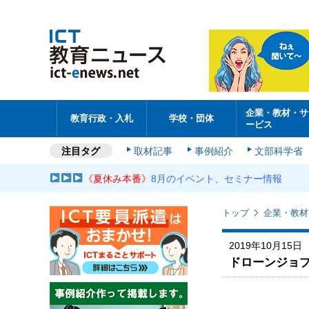
企業・教材・サ
教育行政・入札
学校・団体
ービス
注目タグ
取材記事
事例紹介
文部科学省
《夏休み本番》
8月のイベント、セミナー情報
トップ
企業・教材
2019年10月15日
ドローンジョ