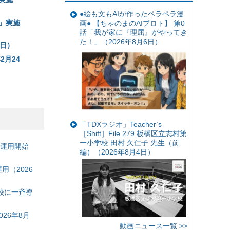
●絵も文もAIが作ったペラペラ漫
」実施
画● 【ちゃのまのAIプロト】 第0
話「我が家に『理屈』がやってき
た！」（2026年8月6日）
9日）
月24
「TDXラジオ」Teacher’s
［Shift］File.279 板橋区立志村第
一小学校 田村 久仁子 先生（前
の運用開始
編）（2026年8月4日）
（2026
校に一斉導
26年8月
動画ニュース一覧 >>