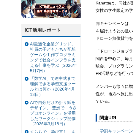
Kanattaは、
女性の学生限定の学
同キャンペーンは、
ICT活用レポート
を届けようとの狙い
ドローン無償貸与を
AI最適化企業グリッド、
社員の子どもたちが配船
「ドローンジョプラ
ゲームや工作プログラミ
関西を中心に、毎月
ングで社会インフラを支
える仕事を学ぶ（2026年
験会、プログラミン
5月7日）
PR活動などを行っ
「数学AI」で途中式まで
理解できる学習支援ツー
メンバーも徐々に増
ルとは何か（2026年4月
性が、地方へ旅に出
13日）
ている。
AIで自分だけの折り紙を
デザイン、 豊洲で「うさ
プロオンライン」を活用
関連URL
したワークショップ開催
（2026年3月18日）
「学割キャンペーン
すららで「学び直し」を