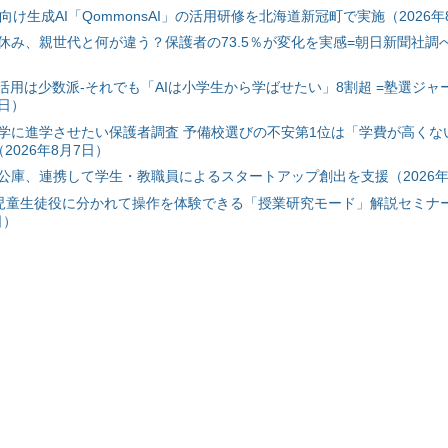
自治体向け生成AI「QommonsAI」の活用研修を北海道新冠町で実施（2026年
み、親世代と何が違う？保護者の73.5％が変化を実感=朝日新聞社調べ=
I活用は少数派-それでも「AIは小学生から学ばせたい」8割超 =塾選ジャ
7日）
学に進学させたい保護者調査 予備校選びの不安第1位は「学費が高くな
2026年8月7日）
公庫、連携して学生・教職員によるスタートアップ創出を支援（2026年
と児童生徒役に分かれて操作を体験できる「授業研究モード」解説セミナー
日）