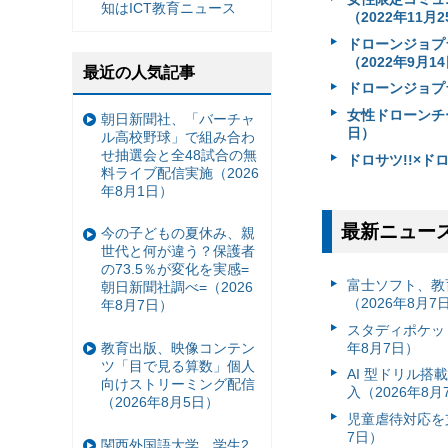
知はICT教育ニュース
（2022年11月
ドローンジョプ
（2022年9月1
最近の人気記事
ドローンジョプ
女性ドローンチ
朝日新聞社、「バーチャ
日）
ル高校野球」で組み合わ
せ抽選会と全48試合の無
ドロサツ!!×ド
料ライブ配信実施（2026
年8月1日）
最新ニュー
今の子どもの夏休み、親
世代と何が違う？保護者
の73.5％が変化を実感=
富⼠ソフト、教
朝日新聞社調べ=（2026
（2026年8月7
年8月7日）
スタディポケッ
年8月7日）
教育出版、映像コンテン
ツ「目で見る算数」個人
AI 型ドリル
向けストリーミング配信
入（2026年8月
（2026年8月5日）
児童虐待対応を支
7日）
関西外国語大学、学生2