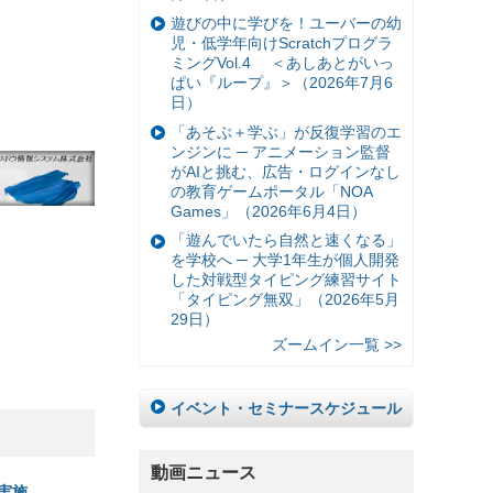
遊びの中に学びを！ユーバーの幼
児・低学年向けScratchプログラ
ミングVol.4 ＜あしあとがいっ
ぱい『ループ』＞（2026年7月6
日）
「あそぶ＋学ぶ」が反復学習のエ
ンジンに ─ アニメーション監督
がAIと挑む、広告・ログインなし
の教育ゲームポータル「NOA
Games」（2026年6月4日）
「遊んでいたら自然と速くなる」
を学校へ ─ 大学1年生が個人開発
した対戦型タイピング練習サイト
「タイピング無双」（2026年5月
29日）
ズームイン一覧 >>
イベント・セミナースケジュール
動画ニュース
実施