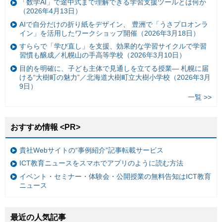
「数学AI」で途中式まで理解できる学習支援ツールとは何か
（2026年4月13日）
AIで自分だけの折り紙をデザイン、 豊洲で「うさプロオンラ
イン」を活用したワークショップ開催（2026年3月18日）
すららで「学び直し」を支援、効果的な学習サイクルで学習
習慣も醸成／札幌山の手高等学校（2026年3月10日）
目的を明確に、子ども主体で見通しを立てる授業— 札幌に届
ける“大樹町の魅力”／北海道大樹町立大樹小学校（2026年3月
9日）
一覧 >>
おすすめ情報 <PR>
貴社Webサイトの“事例紹介”記事転載サービス
ICT教育ニュースをスマホでアプリのように読む方法
イベント・セミナー・体験会・公開授業の無料告知はICT教育
ニュース
最近の人気記事