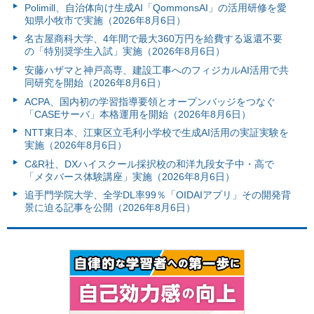
Polimill、自治体向け生成AI「QommonsAI」の活用研修を愛
知県小牧市で実施（2026年8月6日）
名古屋商科大学、4年間で最大360万円を給費する返還不要
の「特別奨学生入試」実施（2026年8月6日）
安藤ハザマと神戸高専、建設工事へのフィジカルAI活用で共
同研究を開始（2026年8月6日）
ACPA、国内初の学習指導要領とオープンバッジをつなぐ
「CASEサーバ」本格運用を開始（2026年8月6日）
NTT東日本、江東区立毛利小学校で生成AI活用の実証実験を
実施（2026年8月6日）
C&R社、DXハイスクール採択校の和洋九段女子中・高で
「メタバース体験講座」実施（2026年8月6日）
追手門学院大学、全学DL率99％「OIDAIアプリ」その開発背
景に迫る記事を公開（2026年8月6日）