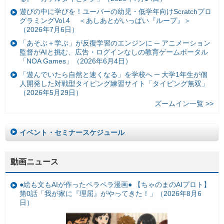
遊びの中に学びを！ユーバーの幼児・低学年向けScratchプロ
グラミングVol.4 ＜あしあとがいっぱい『ループ』＞
（2026年7月6日）
「あそぶ＋学ぶ」が反復学習のエンジンに ─ アニメーション
監督がAIと挑む、広告・ログインなしの教育ゲームポータル
「NOA Games」（2026年6月4日）
「遊んでいたら自然と速くなる」を学校へ ─ 大学1年生が個
人開発した対戦型タイピング練習サイト「タイピング無双」
（2026年5月29日）
ズームイン一覧 >>
イベント・セミナースケジュール
動画ニュース
●絵も文もAIが作ったペラペラ漫画● 【ちゃのまのAIプロト】
第0話「我が家に『理屈』がやってきた！」（2026年8月6
日）