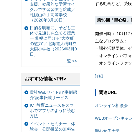
する動画など、受験
支援、効果的な学習サイ
クルで学習習慣も醸成／
札幌山の手高等学校
（2026年3月10日）
第56回「聖心祭」
目的を明確に、子ども主
体で見通しを立てる授業
開催日時： 10月17日
— 札幌に届ける“大樹町
主なプログラム：
の魅力”／北海道大樹町立
・課外活動団体、ゼミ
大樹小学校（2026年3月9
日）
・オンラインパフォー
一覧 >>
・オンラインファッシ
詳細
おすすめ情報 <PR>
貴社Webサイトの“事例紹
関連URL
介”記事転載サービス
ICT教育ニュースをスマ
オンライン相談会
ホでアプリのように読む
方法
WEBオープンキャ
イベント・セミナー・体
験会・公開授業の無料告
聖心女子大学