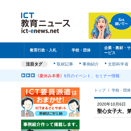
企業・教材・サ
教育行政・入札
学校・団体
ービス
注目タグ
取材記事
事例紹介
文部科学省
《夏休み本番》
8月のイベント、セミナー情報
トップ
学校・団体
2020年10月6日
聖心女子大、第