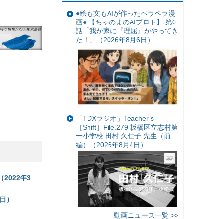
●絵も文もAIが作ったペラペラ漫
画● 【ちゃのまのAIプロト】 第0
話「我が家に『理屈』がやってき
た！」（2026年8月6日）
「TDXラジオ」Teacher’s
［Shift］File.279 板橋区立志村第
一小学校 田村 久仁子 先生（前
編）（2026年8月4日）
022年3
8日）
動画ニュース一覧 >>