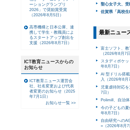
聖心女子大、受
ーショングランプリ
2026」で奨励賞受賞
佐賀県「高校生I
（2026年8月5日）
高専機構と日本公庫、連
最新ニュー
携して学生・教職員によ
るスタートアップ創出を
支援（2026年8月7日）
富⼠ソフト、教
（2026年8月7
スタディポケッ
ICT教育ニュースからの
年8月7日）
お知らせ
AI 型ドリル
入（2026年8月
ICT教育ニュース運営会
社、社名変更および代表
児童虐待対応を支
者変更のお知らせ（2025
7日）
年7月1日）
Polimill、
お知らせ一覧 >>
今の子どもの夏休
年8月7日）
自由研究へのA
=（2026年8月