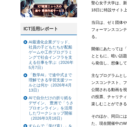
聖心女子大学は、新
18日に特設サイト
当日は、ゼミ団体や
ICT活用レポート
フォーマンスコンテ
る。
AI最適化企業グリッド、
社員の子どもたちが配船
開催にあたっては「
ゲームや工作プログラミ
とともに、暗い話題
ングで社会インフラを支
える仕事を学ぶ（2026年
ら発信し、想像して
5月7日）
「数学AI」で途中式まで
主なプログラムとし
理解できる学習支援ツー
ンスコンテスト、フ
ルとは何か（2026年4月
公開される動画を視
13日）
の投票、チャリティ
AIで自分だけの折り紙を
デザイン、 豊洲で「うさ
楽しむことができる
プロオンライン」を活用
したワークショップ開催
そのほか、同日には
（2026年3月18日）
た、現在開催中のW
すららで「学び直し」を