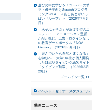
遊びの中に学びを！ユーバーの幼
児・低学年向けScratchプログラ
ミングVol.4 ＜あしあとがいっ
ぱい『ループ』＞（2026年7月6
日）
「あそぶ＋学ぶ」が反復学習のエ
ンジンに ─ アニメーション監督
がAIと挑む、広告・ログインなし
の教育ゲームポータル「NOA
Games」（2026年6月4日）
「遊んでいたら自然と速くなる」
を学校へ ─ 大学1年生が個人開発
した対戦型タイピング練習サイト
「タイピング無双」（2026年5月
29日）
ズームイン一覧 >>
イベント・セミナースケジュール
動画ニュース