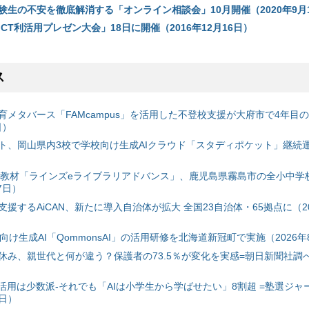
験生の不安を徹底解消する「オンライン相談会」10月開催（2020年9月
CT利活用プレゼン大会」18日に開催（2016年12月16日）
ス
育メタバース「FAMcampus」を活用した不登校支援が大府市で4年目
日）
ト、岡山県内3校で学校向け生成AIクラウド「スタディポケット」継続運用
搭載教材「ラインズeライブラリアドバンス」、鹿児島県霧島市の全小中学
7日）
援するAiCAN、新たに導入自治体が拡大 全国23自治体・65拠点に（20
自治体向け生成AI「QommonsAI」の活用研修を北海道新冠町で実施（2026年
み、親世代と何が違う？保護者の73.5％が変化を実感=朝日新聞社調べ=
I活用は少数派-それでも「AIは小学生から学ばせたい」8割超 =塾選ジャ
7日）