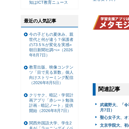
知はICT教育ニュース
最近の人気記事
今の子どもの夏休み、親
世代と何が違う？保護者
の73.5％が変化を実感=
朝日新聞社調べ=（2026
年8月7日）
教育出版、映像コンテン
ツ「目で見る算数」個人
向けストリーミング配信
（2026年8月5日）
関連記事
クリサク、暗記・学習計
画アプリ「赤シート勉強
武蔵野大、「令
計画 - 暗記ノート」提供
月7日）
開始（2026年8月7日）
聖心女子大、オ
関西外国語大学、学生2
文京学院大、初の
名が「ラーニングイノベ