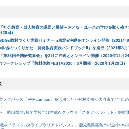
「社会教育・成人教育の課題と展望～おとな・ユースの学びを取り残さ
月20日）
DGs教材づくり実践セミナーin東北&沖縄をオンライン開催（2021年8
Gs学習のつくりかた 開発教育実践ハンドブックII』を発行（2021年3月
第38回全国研究集会」を2月に沖縄とオンライン開催（2020年12月2
のワークショップ「教材体験FESTA2020」3月開催（2020年1月29日）
ス
育メタバース「FAMcampus」を活用した不登校支援が大府市で4年目
日）
ト、岡山県内3校で学校向け生成AIクラウド「スタディポケット」継続運用
搭載教材「ラインズeライブラリアドバンス」、鹿児島県霧島市の全小中学