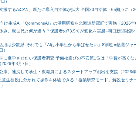
7日）
援するAiCAN、新たに導入自治体が拡大 全国23自治体・65拠点に（20
自治体向け生成AI「QommonsAI」の活用研修を北海道新冠町で実施（2026年
み、親世代と何が違う？保護者の73.5％が変化を実感=朝日新聞社調べ=
I活用は少数派-それでも「AIは小学生から学ばせたい」8割超 =塾選ジャ
7日）
学に進学させたい保護者調査 予備校選びの不安第1位は「学費が高くな
2026年8月7日）
公庫、連携して学生・教職員によるスタートアップ創出を支援（2026年
と児童生徒役に分かれて操作を体験できる「授業研究モード」解説セミナー
日）