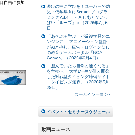
当日自由に参加
遊びの中に学びを！ユーバーの幼
児・低学年向けScratchプログラ
ミングVol.4 ＜あしあとがいっ
ぱい『ループ』＞（2026年7月6
日）
「あそぶ＋学ぶ」が反復学習のエ
ンジンに ─ アニメーション監督
がAIと挑む、広告・ログインなし
の教育ゲームポータル「NOA
Games」（2026年6月4日）
「遊んでいたら自然と速くなる」
を学校へ ─ 大学1年生が個人開発
した対戦型タイピング練習サイト
「タイピング無双」（2026年5月
29日）
ズームイン一覧 >>
イベント・セミナースケジュール
動画ニュース