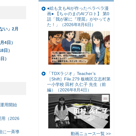
●絵も文もAIが作ったペラペラ漫
画● 【ちゃのまのAIプロト】 第0
話「我が家に『理屈』がやってき
た！」（2026年8月6日）
ない」2月
月4日）
18日）
4日）
「TDXラジオ」Teacher’s
［Shift］File.279 板橋区立志村第
一小学校 田村 久仁子 先生（前
編）（2026年8月4日）
の運用開始
（2026
校に一斉導
動画ニュース一覧 >>