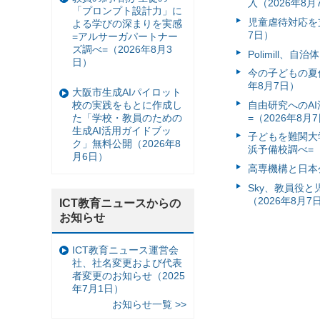
入（2026年8月
「プロンプト設計力」に
児童虐待対応を支
よる学びの深まりを実感
7日）
=アルサーガパートナー
ズ調べ=（2026年8月3
Polimill、
日）
今の子どもの夏休
年8月7日）
大阪市生成AIパイロット
自由研究へのA
校の実践をもとに作成し
=（2026年8月
た「学校・教員のための
生成AI活用ガイドブッ
子どもを難関大
ク」無料公開（2026年8
浜予備校調べ=（
月6日）
高専機構と日本
Sky、教員役
（2026年8月7
ICT教育ニュースからの
お知らせ
ICT教育ニュース運営会
社、社名変更および代表
者変更のお知らせ（2025
年7月1日）
お知らせ一覧 >>