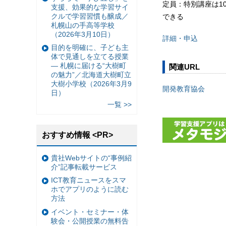
定員：特別講座は1
支援、効果的な学習サイ
クルで学習習慣も醸成／
できる
札幌山の手高等学校
（2026年3月10日）
詳細・申込
目的を明確に、子ども主
体で見通しを立てる授業
— 札幌に届ける“大樹町
関連URL
の魅力”／北海道大樹町立
大樹小学校（2026年3月9
開発教育協会
日）
一覧 >>
おすすめ情報 <PR>
貴社Webサイトの“事例紹
介”記事転載サービス
ICT教育ニュースをスマ
ホでアプリのように読む
方法
イベント・セミナー・体
験会・公開授業の無料告