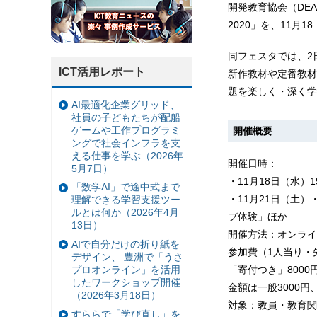
開発教育協会（DE
2020」を、11月
同フェスタでは、2
ICT活用レポート
新作教材や定番教材
題を楽しく・深く学
AI最適化企業グリッド、
社員の子どもたちが配船
ゲームや工作プログラミ
開催概要
ングで社会インフラを支
える仕事を学ぶ（2026年
開催日時：
5月7日）
・11月18日（水）1
「数学AI」で途中式まで
・11月21日（土）・
理解できる学習支援ツー
ルとは何か（2026年4月
プ体験」ほか
13日）
開催方法：オンライ
AIで自分だけの折り紙を
参加費（1人当り・
デザイン、 豊洲で「うさ
「寄付つき」8000
プロオンライン」を活用
したワークショップ開催
金額は一般3000円
（2026年3月18日）
対象：教員・教育関
すららで「学び直し」を