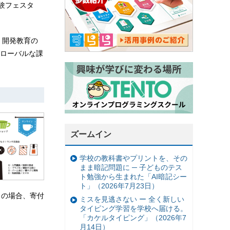
験フェスタ
。開発教育の
ローバルな課
ズームイン
学校の教科書やプリントを、その
まま暗記問題に ─ 子どものテス
ト勉強から生まれた「AI暗記シー
ト」（2026年7月23日）
つきの場合、寄付
ミスを見逃さない ー 全く新しい
タイピング学習を学校へ届ける。
「カケルタイピング」（2026年7
月14日）