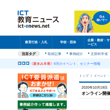
企業・教材・サ
教育行政・入札
学校・団体
ービス
注目タグ
取材記事
事例紹介
文部科学省
《夏休み本番》
8月のイベント、セミナー情報
トップ
イベント・
2020年10月19日
オンライン開催