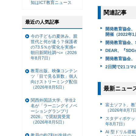
知はICT教育ニュース
関連記事
最近の人気記事
開発教育協会、
開催（2022年1
今の子どもの夏休み、親
世代と何が違う？保護者
開発教育協会、S
の73.5％が変化を実感=
DEAR、『SD
朝日新聞社調べ=（2026
年8月7日）
開発教育協会、「
2日間で21コマ
教育出版、映像コンテン
ツ「目で見る算数」個人
向けストリーミング配信
（2026年8月5日）
最新ニュー
関西外国語大学、学生2
富⼠ソフト、教
名が「ラーニングイノベ
（2026年8月7
ーショングランプリ
2026」で奨励賞受賞
スタディポケッ
（2026年8月5日）
年8月7日）
AI 型ドリル
教員の約7割が生徒の