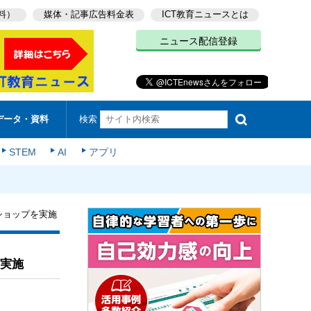
料）
媒体・記事広告料金表
ICT教育ニュースとは
ニュース配信登録
検索
データ・資料
STEM
AI
アプリ
ショップを実施
を実施