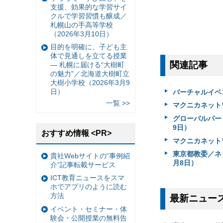
支援、効果的な学習サイ
クルで学習習慣も醸成／
札幌山の手高等学校
（2026年3月10日）
目的を明確に、子ども主
体で見通しを立てる授業
関連記事
— 札幌に届ける“大樹町
の魅力”／北海道大樹町立
大樹小学校（2026年3月9
日）
バーチャルイベント「
一覧 >>
マクニカネット
グローバルパート
9日）
おすすめ情報 <PR>
マクニカネット
東京都教委／ネッ
貴社Webサイトの“事例紹
月8日）
介”記事転載サービス
ICT教育ニュースをスマ
ホでアプリのように読む
方法
最新ニュー
イベント・セミナー・体
験会・公開授業の無料告