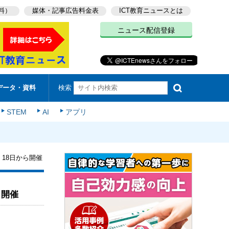
料）
媒体・記事広告料金表
ICT教育ニュースとは
ニュース配信登録
検索
データ・資料
STEM
AI
アプリ
18日から開催
ら開催