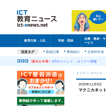
企業・教材・サ
教育行政・入札
学校・団体
ービス
注目タグ
取材記事
事例紹介
文部科学省
《夏休み本番》
8月のイベント、セミナー情報
トップ
イベント・
2020年11月9日
マクニカネット