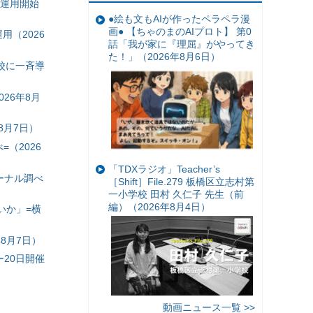
の運用開始
●絵も文もAIが作ったペラペラ漫
画● 【ちゃのまのAIプロト】 第0
（2026
話「我が家に『理屈』がやってき
た！」（2026年8月6日）
校に一斉導
26年8月
8月7日）
（2026
「TDXラジオ」Teacher’s
ーナル調べ
［Shift］File.279 板橋区立志村第
一小学校 田村 久仁子 先生（前
編）（2026年8月4日）
いか」=横
8月7日）
20日開催
動画ニュース一覧 >>