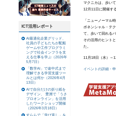
マクニカは、歩いて回れる
12月11日に開催す
「ニューノーマル時
ICT活用レポート
ポネンシャル・テク
て、歩いて回れるバ
AI最適化企業グリッド、
その活用のヒントと
社員の子どもたちが配船
た。
ゲームや工作プログラミ
ングで社会インフラを支
える仕事を学ぶ（2026年
11月18日（水）
5月7日）
「数学AI」で途中式まで
イベントの詳細・申
理解できる学習支援ツー
ルとは何か（2026年4月
13日）
AIで自分だけの折り紙を
デザイン、 豊洲で「うさ
プロオンライン」を活用
したワークショップ開催
（2026年3月18日）
すららで「学び直し」を