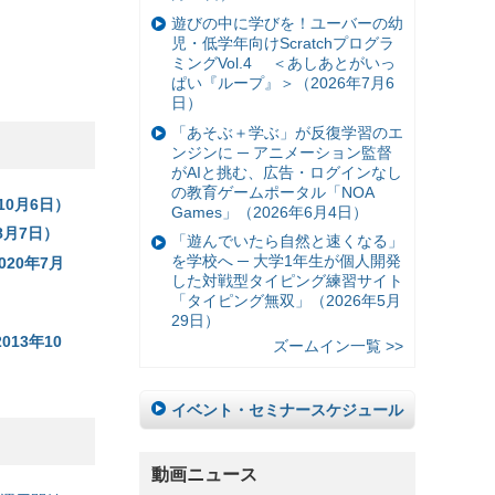
遊びの中に学びを！ユーバーの幼
児・低学年向けScratchプログラ
ミングVol.4 ＜あしあとがいっ
ぱい『ループ』＞（2026年7月6
日）
「あそぶ＋学ぶ」が反復学習のエ
ンジンに ─ アニメーション監督
がAIと挑む、広告・ログインなし
の教育ゲームポータル「NOA
年10月6日）
Games」（2026年6月4日）
8月7日）
「遊んでいたら自然と速くなる」
を学校へ ─ 大学1年生が個人開発
20年7月
した対戦型タイピング練習サイト
「タイピング無双」（2026年5月
29日）
13年10
ズームイン一覧 >>
イベント・セミナースケジュール
動画ニュース