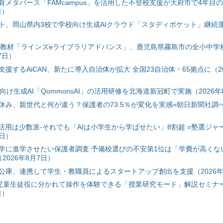
育メタバース「FAMcampus」を活用した不登校支援が大府市で4年目
日）
ト、岡山県内3校で学校向け生成AIクラウド「スタディポケット」継続運用
搭載教材「ラインズeライブラリアドバンス」、鹿児島県霧島市の全小中学
7日）
援するAiCAN、新たに導入自治体が拡大 全国23自治体・65拠点に（20
自治体向け生成AI「QommonsAI」の活用研修を北海道新冠町で実施（2026年
み、親世代と何が違う？保護者の73.5％が変化を実感=朝日新聞社調べ=
I活用は少数派-それでも「AIは小学生から学ばせたい」8割超 =塾選ジャ
7日）
学に進学させたい保護者調査 予備校選びの不安第1位は「学費が高くな
2026年8月7日）
公庫、連携して学生・教職員によるスタートアップ創出を支援（2026年
と児童生徒役に分かれて操作を体験できる「授業研究モード」解説セミナー
日）