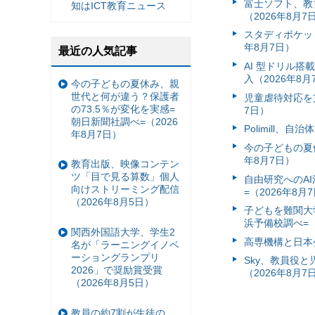
富⼠ソフト、教
知はICT教育ニュース
（2026年8月7
スタディポケッ
年8月7日）
最近の人気記事
AI 型ドリル
入（2026年8月
今の子どもの夏休み、親
世代と何が違う？保護者
児童虐待対応を支
の73.5％が変化を実感=
7日）
朝日新聞社調べ=（2026
Polimill、
年8月7日）
今の子どもの夏休
年8月7日）
教育出版、映像コンテン
ツ「目で見る算数」個人
自由研究へのA
向けストリーミング配信
=（2026年8月
（2026年8月5日）
子どもを難関大
浜予備校調べ=（
関西外国語大学、学生2
高専機構と日本
名が「ラーニングイノベ
ーショングランプリ
Sky、教員役
2026」で奨励賞受賞
（2026年8月7
（2026年8月5日）
教員の約7割が生徒の