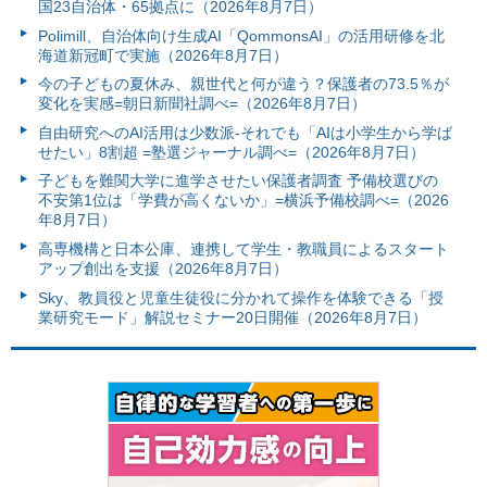
国23自治体・65拠点に（2026年8月7日）
Polimill、自治体向け生成AI「QommonsAI」の活用研修を北
海道新冠町で実施（2026年8月7日）
今の子どもの夏休み、親世代と何が違う？保護者の73.5％が
変化を実感=朝日新聞社調べ=（2026年8月7日）
自由研究へのAI活用は少数派-それでも「AIは小学生から学ば
せたい」8割超 =塾選ジャーナル調べ=（2026年8月7日）
子どもを難関大学に進学させたい保護者調査 予備校選びの
不安第1位は「学費が高くないか」=横浜予備校調べ=（2026
年8月7日）
高専機構と日本公庫、連携して学生・教職員によるスタート
アップ創出を支援（2026年8月7日）
Sky、教員役と児童生徒役に分かれて操作を体験できる「授
業研究モード」解説セミナー20日開催（2026年8月7日）