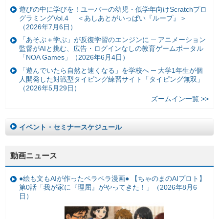
遊びの中に学びを！ユーバーの幼児・低学年向けScratchプロ
グラミングVol.4 ＜あしあとがいっぱい『ループ』＞
（2026年7月6日）
「あそぶ＋学ぶ」が反復学習のエンジンに ─ アニメーション
監督がAIと挑む、広告・ログインなしの教育ゲームポータル
「NOA Games」（2026年6月4日）
「遊んでいたら自然と速くなる」を学校へ ─ 大学1年生が個
人開発した対戦型タイピング練習サイト「タイピング無双」
（2026年5月29日）
ズームイン一覧 >>
イベント・セミナースケジュール
動画ニュース
●絵も文もAIが作ったペラペラ漫画● 【ちゃのまのAIプロト】
第0話「我が家に『理屈』がやってきた！」（2026年8月6
日）