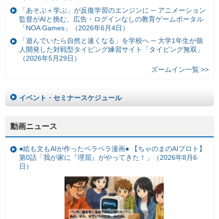
「あそぶ＋学ぶ」が反復学習のエンジンに ─ アニメーション
監督がAIと挑む、広告・ログインなしの教育ゲームポータル
「NOA Games」（2026年6月4日）
「遊んでいたら自然と速くなる」を学校へ ─ 大学1年生が個
人開発した対戦型タイピング練習サイト「タイピング無双」
（2026年5月29日）
ズームイン一覧 >>
イベント・セミナースケジュール
動画ニュース
●絵も文もAIが作ったペラペラ漫画● 【ちゃのまのAIプロト】
第0話「我が家に『理屈』がやってきた！」（2026年8月6
日）