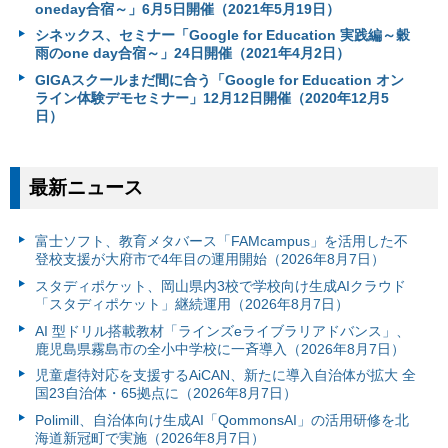
oneday合宿～」6月5日開催（2021年5月19日）
シネックス、セミナー「Google for Education 実践編～穀
雨のone day合宿～」24日開催（2021年4月2日）
GIGAスクールまだ間に合う「Google for Education オン
ライン体験デモセミナー」12月12日開催（2020年12月5
日）
最新ニュース
富⼠ソフト、教育メタバース「FAMcampus」を活用した不
登校支援が大府市で4年目の運用開始（2026年8月7日）
スタディポケット、岡山県内3校で学校向け生成AIクラウド
「スタディポケット」継続運用（2026年8月7日）
AI 型ドリル搭載教材「ラインズeライブラリアドバンス」、
鹿児島県霧島市の全小中学校に一斉導入（2026年8月7日）
児童虐待対応を支援するAiCAN、新たに導入自治体が拡大 全
国23自治体・65拠点に（2026年8月7日）
Polimill、自治体向け生成AI「QommonsAI」の活用研修を北
海道新冠町で実施（2026年8月7日）