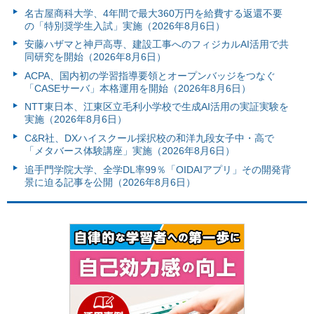
名古屋商科大学、4年間で最大360万円を給費する返還不要
の「特別奨学生入試」実施（2026年8月6日）
安藤ハザマと神戸高専、建設工事へのフィジカルAI活用で共
同研究を開始（2026年8月6日）
ACPA、国内初の学習指導要領とオープンバッジをつなぐ
「CASEサーバ」本格運用を開始（2026年8月6日）
NTT東日本、江東区立毛利小学校で生成AI活用の実証実験を
実施（2026年8月6日）
C&R社、DXハイスクール採択校の和洋九段女子中・高で
「メタバース体験講座」実施（2026年8月6日）
追手門学院大学、全学DL率99％「OIDAIアプリ」その開発背
景に迫る記事を公開（2026年8月6日）