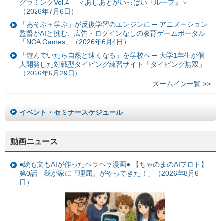
グラミングVol.4 ＜あしあとがいっぱい『ループ』＞
（2026年7月6日）
「あそぶ＋学ぶ」が反復学習のエンジンに ─ アニメーション
監督がAIと挑む、広告・ログインなしの教育ゲームポータル
「NOA Games」（2026年6月4日）
「遊んでいたら自然と速くなる」を学校へ ─ 大学1年生が個
人開発した対戦型タイピング練習サイト「タイピング無双」
（2026年5月29日）
ズームイン一覧 >>
イベント・セミナースケジュール
動画ニュース
●絵も文もAIが作ったペラペラ漫画● 【ちゃのまのAIプロト】
第0話「我が家に『理屈』がやってきた！」（2026年8月6
日）