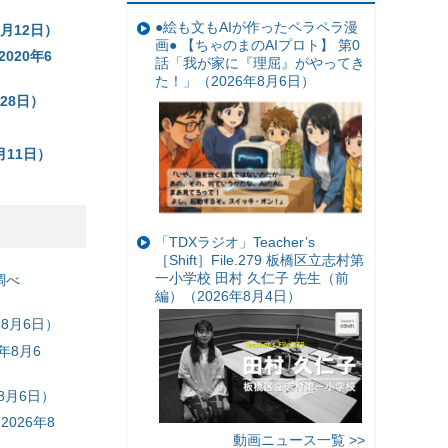
●絵も文もAIが作ったペラペラ漫
月12日）
画● 【ちゃのまのAIプロト】 第0
020年6
話「我が家に『理屈』がやってき
た！」（2026年8月6日）
28日）
月11日）
「TDXラジオ」Teacher’s
［Shift］File.279 板橋区立志村第
一小学校 田村 久仁子 先生（前
調べ
編）（2026年8月4日）
8月6日）
年8月6
8月6日）
026年8
動画ニュース一覧 >>