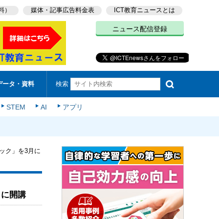
料）
媒体・記事広告料金表
ICT教育ニュースとは
ニュース配信登録
検索
データ・資料
STEM
AI
アプリ
パック」を3月に
月に開講