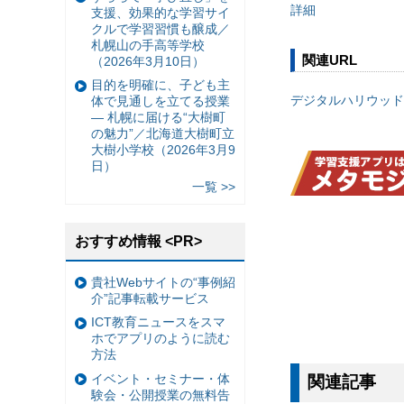
詳細
支援、効果的な学習サイ
クルで学習習慣も醸成／
札幌山の手高等学校
関連URL
（2026年3月10日）
目的を明確に、子ども主
デジタルハリウッドS
体で見通しを立てる授業
— 札幌に届ける“大樹町
の魅力”／北海道大樹町立
大樹小学校（2026年3月9
日）
一覧 >>
おすすめ情報 <PR>
貴社Webサイトの“事例紹
介”記事転載サービス
ICT教育ニュースをスマ
ホでアプリのように読む
方法
イベント・セミナー・体
関連記事
験会・公開授業の無料告