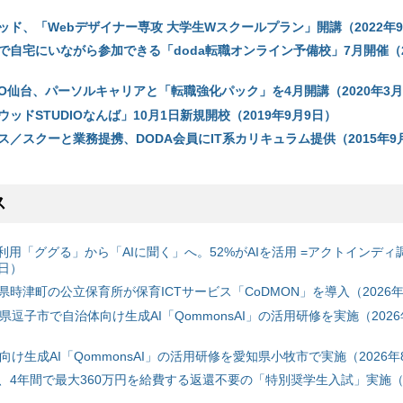
ド、「Webデザイナー専攻 大学生Wスクールプラン」開講（2022年9
で自宅にいながら参加できる「doda転職オンライン予備校」7月開催（2
IO仙台、パーソルキャリアと「転職強化パック」を4月開講（2020年3月
ッドSTUDIOなんば」10月1日新規開校（2019年9月9日）
／スクーと業務提携、DODA会員にIT系カリキュラム提供（2015年9
ス
利用「ググる」から「AIに聞く」へ。52%がAIを活用 =アクトインディ
6日）
時津町の公立保育所が保育ICTサービス「CoDMON」を導入（2026年
神奈川県逗子市で自治体向け生成AI「QommonsAI」の活用研修を実施（2026
自治体向け生成AI「QommonsAI」の活用研修を愛知県小牧市で実施（2026年
、4年間で最大360万円を給費する返還不要の「特別奨学生入試」実施（2