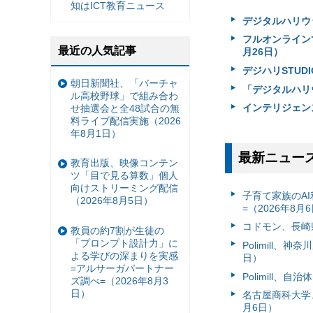
知はICT教育ニュース
デジタルハリウッ
フルオンライン
最近の人気記事
月26日）
デジハリSTUD
朝日新聞社、「バーチャ
「デジタルハリウ
ル高校野球」で組み合わ
インテリジェンス
せ抽選会と全48試合の無
料ライブ配信実施（2026
年8月1日）
最新ニュー
教育出版、映像コンテン
ツ「目で見る算数」個人
向けストリーミング配信
子育て家族のAI
（2026年8月5日）
=（2026年8月
コドモン、長崎県
教員の約7割が生徒の
「プロンプト設計力」に
Polimill、
よる学びの深まりを実感
日）
=アルサーガパートナー
Polimill、
ズ調べ=（2026年8月3
日）
名古屋商科大学
月6日）