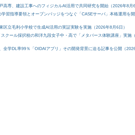
戸高専、建設工事へのフィジカルAI活用で共同研究を開始（2026年8月
初の学習指導要領とオープンバッジをつなぐ「CASEサーバ」本格運用を開始
東区立毛利小学校で生成AI活用の実証実験を実施（2026年8月6日）
ハイスクール採択校の和洋九段女子中・高で「メタバース体験講座」実施（2
全学DL率99％「OIDAIアプリ」その開発背景に迫る記事を公開（2026