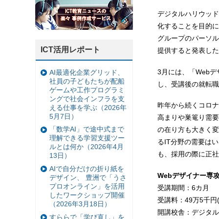
デジタルハリウッドS
化することを目的に
グループのパーソル
ICT活用レポート
提供すると発表した
3月には、「Web
AI最適化企業グリッド、
社員の子どもたちが配船
し、受講後の就転職
ゲームや工作プログラミ
ングで社会インフラを支
昨年から続くコロナ
える仕事を学ぶ（2026年
5月7日）
高まりや巣篭り需要
「数学AI」で途中式まで
の在り方も大きく変
理解できる学習支援ツー
るIT分野の需要は
ルとは何か（2026年4月
も、採用の際に正社
13日）
AIで自分だけの折り紙を
Webデザイナー専
デザイン、 豊洲で「うさ
プロオンライン」を活用
受講期間：6カ月
したワークショップ開催
受講料：49万5千円(
（2026年3月18日）
開講校舎：デジタルハ
すららで「学び直し」を