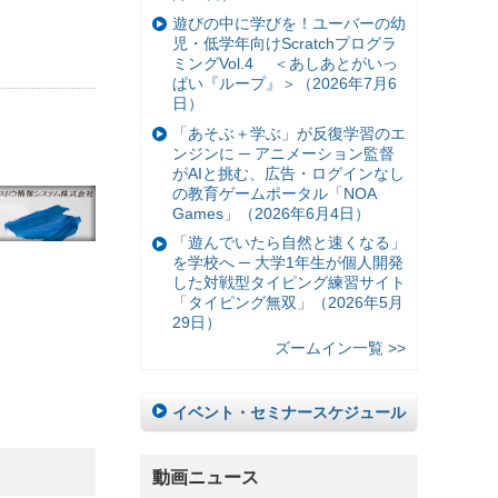
遊びの中に学びを！ユーバーの幼
児・低学年向けScratchプログラ
ミングVol.4 ＜あしあとがいっ
ぱい『ループ』＞（2026年7月6
日）
「あそぶ＋学ぶ」が反復学習のエ
ンジンに ─ アニメーション監督
がAIと挑む、広告・ログインなし
の教育ゲームポータル「NOA
Games」（2026年6月4日）
「遊んでいたら自然と速くなる」
を学校へ ─ 大学1年生が個人開発
した対戦型タイピング練習サイト
「タイピング無双」（2026年5月
29日）
ズームイン一覧 >>
イベント・セミナースケジュール
動画ニュース