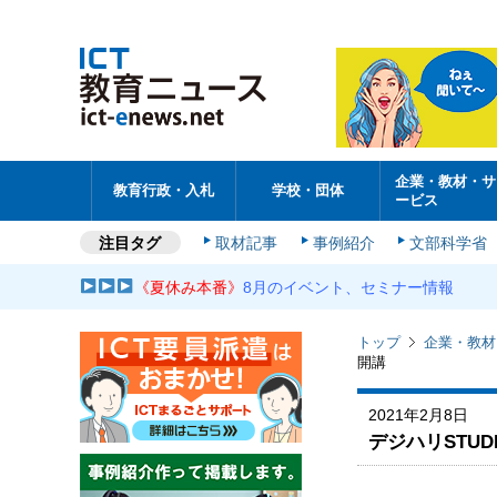
企業・教材・サ
教育行政・入札
学校・団体
ービス
注目タグ
取材記事
事例紹介
文部科学省
《夏休み本番》
8月のイベント、セミナー情報
トップ
企業・教材
開講
2021年2月8日
デジハリSTU