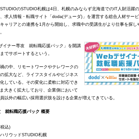
TUDIOのSTUDIO札幌は4日、札幌のみならず北海道でのIT人財活躍
、求人情報・転職サイト「doda(デューダ)」を運営する総合人材サー
キャリアとの連携を1月から開始し、求職中の受講生がより仕事を探し
。
デザイナー専攻 就転職応援パック」を開講
までサポートするという。
禍の中、リモートワークやテレワークの
の拡大など、ライフスタイルやビジネス
化している。その変化に柔軟に対応でき
いま大きく拡大しており、企業側において
員以外の幅広い採用選択肢を設ける企業が増えてきている。
攻 就転職応援パック 概要
税込)
リウッドSTUDIO札幌