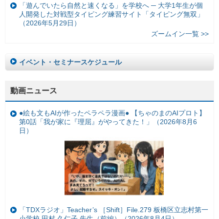
「遊んでいたら自然と速くなる」を学校へ ─ 大学1年生が個
人開発した対戦型タイピング練習サイト「タイピング無双」
（2026年5月29日）
ズームイン一覧 >>
イベント・セミナースケジュール
動画ニュース
●絵も文もAIが作ったペラペラ漫画● 【ちゃのまのAIプロト】
第0話「我が家に『理屈』がやってきた！」（2026年8月6
日）
「TDXラジオ」Teacher’s ［Shift］File.279 板橋区立志村第一
小学校 田村 久仁子 先生（前編）（2026年8月4日）