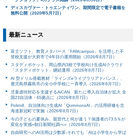
ディスカヴァー・トゥエンティワン、期間限定で電子書籍を
無料公開（2020年5月7日）
最新ニュース
富⼠ソフト、教育メタバース「FAMcampus」を活用した不
登校支援が大府市で4年目の運用開始（2026年8月7日）
スタディポケット、岡山県内3校で学校向け生成AIクラウド
「スタディポケット」継続運用（2026年8月7日）
AI 型ドリル搭載教材「ラインズeライブラリアドバンス」、
鹿児島県霧島市の全小中学校に一斉導入（2026年8月7日）
児童虐待対応を支援するAiCAN、新たに導入自治体が拡大 全
国23自治体・65拠点に（2026年8月7日）
Polimill、自治体向け生成AI「QommonsAI」の活用研修を北
海道新冠町で実施（2026年8月7日）
今の子どもの夏休み、親世代と何が違う？保護者の73.5％が
変化を実感=朝日新聞社調べ=（2026年8月7日）
自由研究へのAI活用は少数派-それでも「AIは小学生から学ば