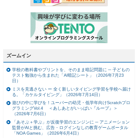
ズームイン
学校の教科書やプリントを、そのまま暗記問題に ─ 子どもの
テスト勉強から生まれた「AI暗記シート」（2026年7月23
日）
ミスを見逃さない ー 全く新しいタイピング学習を学校へ届け
る。「カケルタイピング」（2026年7月14日）
遊びの中に学びを！ユーバーの幼児・低学年向けScratchプロ
グラミングVol.4 ＜あしあとがいっぱい『ループ』＞
（2026年7月6日）
「あそぶ＋学ぶ」が反復学習のエンジンに ─ アニメーション
監督がAIと挑む、広告・ログインなしの教育ゲームポータル
「NOA Games」（2026年6月4日）