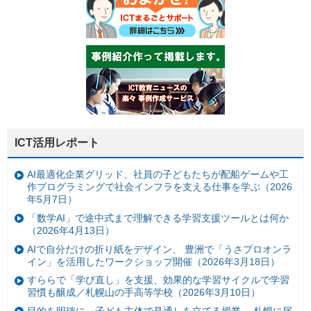
ICT活用レポート
AI最適化企業グリッド、社員の子どもたちが配船ゲームや工
作プログラミングで社会インフラを支える仕事を学ぶ（2026
年5月7日）
「数学AI」で途中式まで理解できる学習支援ツールとは何か
（2026年4月13日）
AIで自分だけの折り紙をデザイン、 豊洲で「うさプロオンラ
イン」を活用したワークショップ開催（2026年3月18日）
すららで「学び直し」を支援、効果的な学習サイクルで学習
習慣も醸成／札幌山の手高等学校（2026年3月10日）
目的を明確に、子ども主体で見通しを立てる授業— 札幌に届