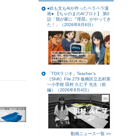
●絵も文もAIが作ったペラペラ漫
画● 【ちゃのまのAIプロト】 第0
話「我が家に『理屈』がやってき
た！」（2026年8月6日）
「TDXラジオ」Teacher’s
［Shift］File.279 板橋区立志村第
一小学校 田村 久仁子 先生（前
編）（2026年8月4日）
動画ニュース一覧 >>