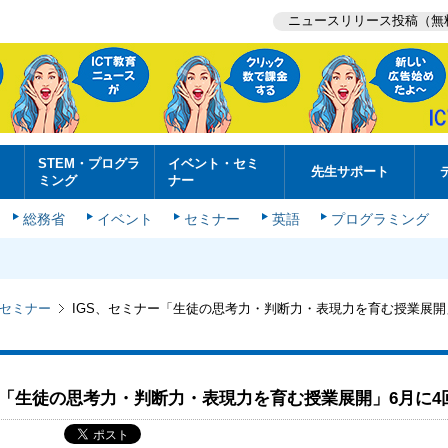
ニュースリリース投稿（無
STEM・プログラ
イベント・セミ
先生サポート
ミング
ナー
総務省
イベント
セミナー
英語
プログラミング
セミナー
IGS、セミナー「生徒の思考力・判断力・表現力を育む授業展開
ー「生徒の思考力・判断力・表現力を育む授業展開」6月に4