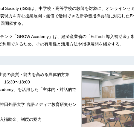
or a Global Society (IGS)は、中学校・高等学校の教師を対象に、オンライ
表現力を育む授業展開～無償で活用できる新学習指導要領に対応したEdT
4回開催する。
ンツ「GROW Academy」は、経済産業省の「EdTech 導入補助金
で利用できるため、その有用性と活用方法や指導展開を紹介する。
生徒の資質・能力を高める具体的方策
16:30〜18:00
Academy」を活用した「主体的・対話的で
神田外語大学 言語メディア教育研究セン
h導入補助金」制度の案内