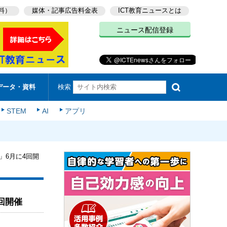
料）
媒体・記事広告料金表
ICT教育ニュースとは
ニュース配信登録
検索
データ・資料
STEM
AI
アプリ
」6月に4回開
回開催