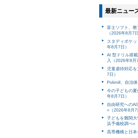
最新ニュー
富⼠ソフト、教
（2026年8月7
スタディポケッ
年8月7日）
AI 型ドリル
入（2026年8月
児童虐待対応を支
7日）
Polimill、
今の子どもの夏休
年8月7日）
自由研究へのA
=（2026年8月
子どもを難関大
浜予備校調べ=（
高専機構と日本