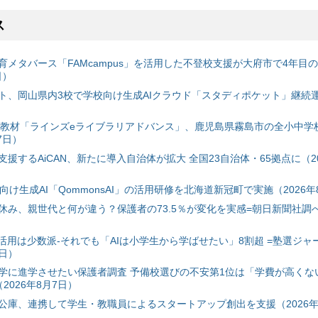
ス
育メタバース「FAMcampus」を活用した不登校支援が大府市で4年目
日）
ト、岡山県内3校で学校向け生成AIクラウド「スタディポケット」継続運用
搭載教材「ラインズeライブラリアドバンス」、鹿児島県霧島市の全小中学
7日）
援するAiCAN、新たに導入自治体が拡大 全国23自治体・65拠点に（20
自治体向け生成AI「QommonsAI」の活用研修を北海道新冠町で実施（2026年
み、親世代と何が違う？保護者の73.5％が変化を実感=朝日新聞社調べ=
I活用は少数派-それでも「AIは小学生から学ばせたい」8割超 =塾選ジャ
7日）
学に進学させたい保護者調査 予備校選びの不安第1位は「学費が高くな
2026年8月7日）
公庫、連携して学生・教職員によるスタートアップ創出を支援（2026年