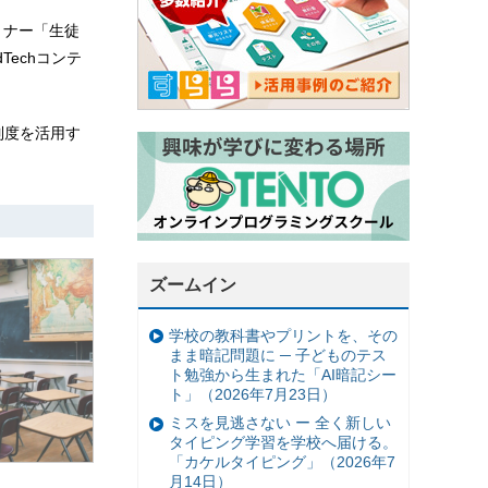
ンセミナー「生徒
echコンテ
」制度を活用す
ズームイン
学校の教科書やプリントを、その
まま暗記問題に ─ 子どものテス
ト勉強から生まれた「AI暗記シー
ト」（2026年7月23日）
ミスを見逃さない ー 全く新しい
タイピング学習を学校へ届ける。
「カケルタイピング」（2026年7
月14日）