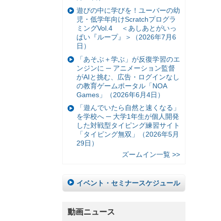
遊びの中に学びを！ユーバーの幼
児・低学年向けScratchプログラ
ミングVol.4 ＜あしあとがいっ
ぱい『ループ』＞（2026年7月6
日）
「あそぶ＋学ぶ」が反復学習のエ
ンジンに ─ アニメーション監督
がAIと挑む、広告・ログインなし
の教育ゲームポータル「NOA
Games」（2026年6月4日）
「遊んでいたら自然と速くなる」
を学校へ ─ 大学1年生が個人開発
した対戦型タイピング練習サイト
「タイピング無双」（2026年5月
29日）
ズームイン一覧 >>
イベント・セミナースケジュール
動画ニュース