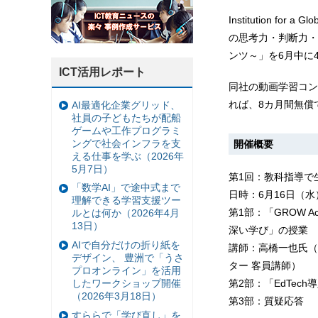
Institution f
の思考力・判断力・
ンツ～」を6月中に
ICT活用レポート
同社の動画学習コンテ
れば、8カ月間無償
AI最適化企業グリッド、
社員の子どもたちが配船
ゲームや工作プログラミ
ングで社会インフラを支
開催概要
える仕事を学ぶ（2026年
5月7日）
第1回：教科指導で
「数学AI」で途中式まで
日時：6月16日（水） 
理解できる学習支援ツー
第1部：「GROW 
ルとは何か（2026年4月
13日）
深い学び」の授業
AIで自分だけの折り紙を
講師：高橋一也氏（
デザイン、 豊洲で「うさ
ター 客員講師）
プロオンライン」を活用
第2部：「EdTec
したワークショップ開催
（2026年3月18日）
第3部：質疑応答
すららで「学び直し」を