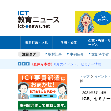
企業・教材・サ
教育行政・入札
学校・団体
ービス
注目タグ
取材記事
事例紹介
文部科学省
《夏休み本番》
8月のイベント、セミナー情報
トップ
イベント・
催
2021年6月14日
IGS、セミナ