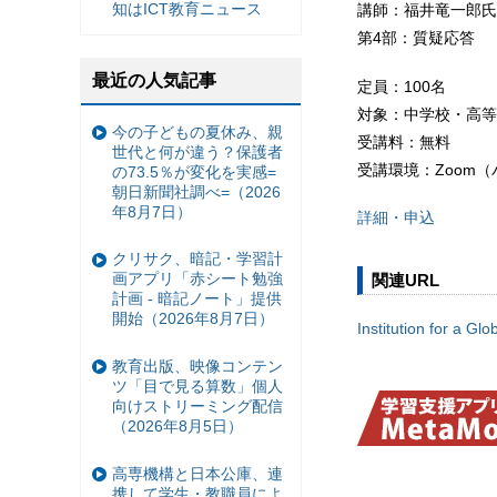
知はICT教育ニュース
講師：福井竜一郎氏
第4部：質疑応答
最近の人気記事
定員：100名
対象：中学校・高等
今の子どもの夏休み、親
受講料：無料
世代と何が違う？保護者
受講環境：Zoom
の73.5％が変化を実感=
朝日新聞社調べ=（2026
年8月7日）
詳細・申込
クリサク、暗記・学習計
画アプリ「赤シート勉強
関連URL
計画 - 暗記ノート」提供
開始（2026年8月7日）
Institution for a Glo
教育出版、映像コンテン
ツ「目で見る算数」個人
向けストリーミング配信
（2026年8月5日）
高専機構と日本公庫、連
携して学生・教職員によ