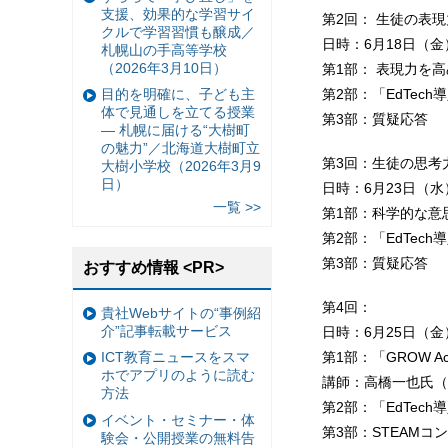
支援、効果的な学習サイ
第2回： 生徒の表
クルで学習習慣も醸成／
日時：6月18日（金）1
札幌山の手高等学校
（2026年3月10日）
第1部： 表現力を
目的を明確に、子ども主
第2部：「EdTec
体で見通しを立てる授業
第3部：質疑応答
— 札幌に届ける“大樹町
の魅力”／北海道大樹町立
第3回：生徒の思考
大樹小学校（2026年3月9
日）
日時：6月23日（水）1
一覧 >>
第1部：科学的な意
第2部：「EdTec
第3部：質疑応答
おすすめ情報 <PR>
第4回：
貴社Webサイトの“事例紹
介”記事転載サービス
日時：6月25日（金）1
第1部：「GROW 
ICT教育ニュースをスマ
ホでアプリのように読む
講師：高橋一也氏（
方法
第2部：「EdTec
イベント・セミナー・体
第3部：STEAM
験会・公開授業の無料告