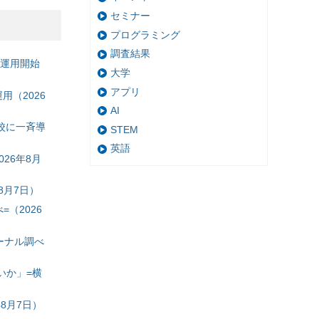
セミナー
プログラミング
調査結果
の運用開始
大学
アプリ
（2026
AI
校に一斉導
STEM
英語
26年8月
8月7日）
（2026
ーナル調べ
いか」=横
8月7日）