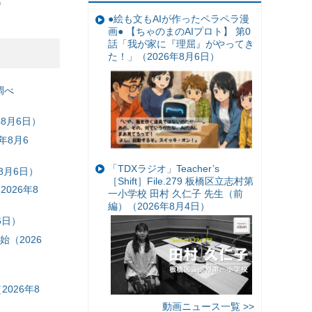
）
●絵も文もAIが作ったペラペラ漫
画● 【ちゃのまのAIプロト】 第0
話「我が家に『理屈』がやってき
た！」（2026年8月6日）
調べ
8月6日）
年8月6
「TDXラジオ」Teacher’s
8月6日）
［Shift］File.279 板橋区立志村第
026年8
一小学校 田村 久仁子 先生（前
編）（2026年8月4日）
6日）
（2026
026年8
動画ニュース一覧 >>