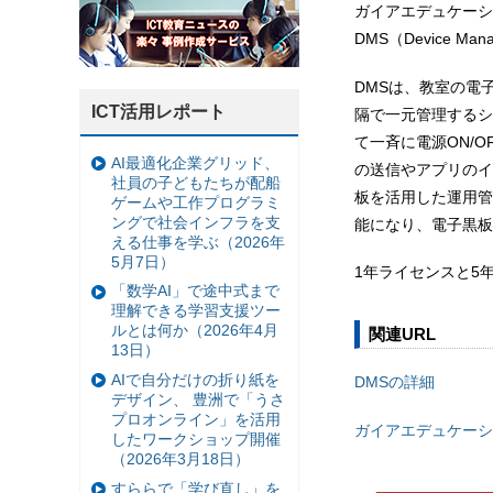
ガイアエデュケーションは
DMS（Device 
DMSは、教室の電子黒板P
ICT活用レポート
隔で一元管理するシ
て一斉に電源ON/
AI最適化企業グリッド、
の送信やアプリのイ
社員の子どもたちが配船
板を活用した運用管
ゲームや工作プログラミ
ングで社会インフラを支
能になり、電子黒板
える仕事を学ぶ（2026年
5月7日）
1年ライセンスと5
「数学AI」で途中式まで
理解できる学習支援ツー
ルとは何か（2026年4月
関連URL
13日）
AIで自分だけの折り紙を
DMSの詳細
デザイン、 豊洲で「うさ
プロオンライン」を活用
ガイアエデュケーシ
したワークショップ開催
（2026年3月18日）
すららで「学び直し」を