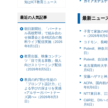
ガイアエデュケーシ
知はICT教育ニュース
最近の人気記事
最新ニュー
朝日新聞社、「バーチャ
子育て家族のAI
ル高校野球」で組み合わ
=（2026年8月
せ抽選会と全48試合の無
料ライブ配信実施（2026
コドモン、長崎県
年8月1日）
Polimill、
日）
教育出版、映像コンテン
Polimill、
ツ「目で見る算数」個人
向けストリーミング配信
名古屋商科大学
（2026年8月5日）
月6日）
安藤ハザマと神
教員の約7割が生徒の
ACPA、国内
「プロンプト設計力」に
年8月6日）
よる学びの深まりを実感
=アルサーガパートナー
NTT東日本、江
ズ調べ=（2026年8月3
C&R社、DX
日）
月6日）