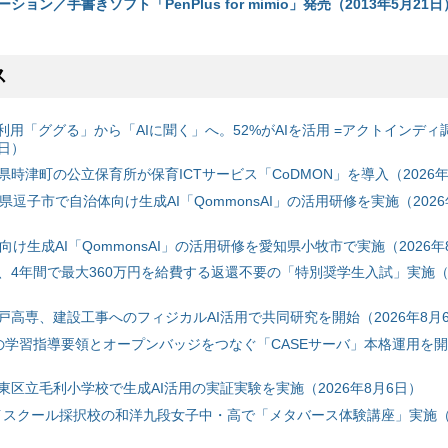
ョン／手書きソフト「PenPlus for mimio」発売（2013年5月21日
ス
利用「ググる」から「AIに聞く」へ。52%がAIを活用 =アクトインディ
6日）
時津町の公立保育所が保育ICTサービス「CoDMON」を導入（2026年
神奈川県逗子市で自治体向け生成AI「QommonsAI」の活用研修を実施（2026
自治体向け生成AI「QommonsAI」の活用研修を愛知県小牧市で実施（2026年
、4年間で最大360万円を給費する返還不要の「特別奨学生入試」実施（2
戸高専、建設工事へのフィジカルAI活用で共同研究を開始（2026年8月
初の学習指導要領とオープンバッジをつなぐ「CASEサーバ」本格運用を開始
東区立毛利小学校で生成AI活用の実証実験を実施（2026年8月6日）
ハイスクール採択校の和洋九段女子中・高で「メタバース体験講座」実施（2