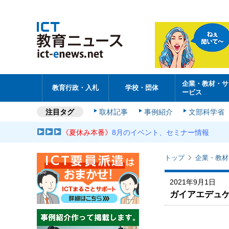
企業・教材・サ
教育行政・入札
学校・団体
ービス
注目タグ
取材記事
事例紹介
文部科学省
《夏休み本番》
8月のイベント、セミナー情報
トップ
企業・教材
2021年9月1日
ガイアエデュ