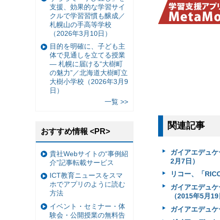
支援、効果的な学習サイ
クルで学習習慣も醸成／
札幌山の手高等学校
（2026年3月10日）
目的を明確に、子ども主
体で見通しを立てる授業
— 札幌に届ける“大樹町
の魅力”／北海道大樹町立
大樹小学校（2026年3月9
日）
一覧 >>
関連記事
おすすめ情報 <PR>
ガイアエデュケ
貴社Webサイトの“事例紹
2月7日）
介”記事転載サービス
リコー、「RIC
ICT教育ニュースをスマ
ホでアプリのように読む
ガイアエデュケ
方法
（2015年5月1
イベント・セミナー・体
ガイアエデュケー
験会・公開授業の無料告