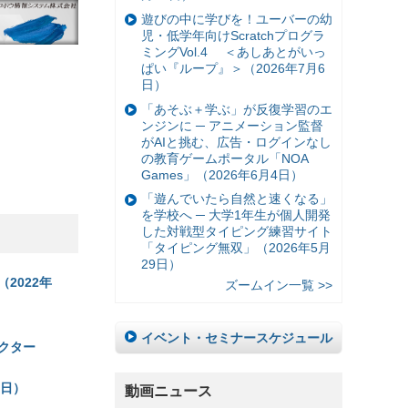
遊びの中に学びを！ユーバーの幼
児・低学年向けScratchプログラ
ミングVol.4 ＜あしあとがいっ
ぱい『ループ』＞（2026年7月6
日）
「あそぶ＋学ぶ」が反復学習のエ
ンジンに ─ アニメーション監督
がAIと挑む、広告・ログインなし
の教育ゲームポータル「NOA
Games」（2026年6月4日）
「遊んでいたら自然と速くなる」
を学校へ ─ 大学1年生が個人開発
した対戦型タイピング練習サイト
「タイピング無双」（2026年5月
29日）
2022年
ズームイン一覧 >>
イベント・セミナースケジュール
クター
1日）
動画ニュース