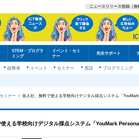
ニュースリリース投稿（無
STEM・プログラ
イベント・セミ
先生サポート
ミング
ナー
総務省
イベント
セミナー
英語
プログラミング
セミナー
佑人社、無料で使える学校向けデジタル採点システム「YouMark Pe
える学校向けデジタル採点システム「YouMark Person