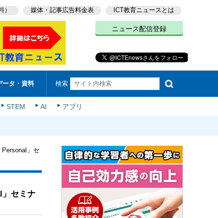
料）
媒体・記事広告料金表
ICT教育ニュースとは
ニュース配信登録
検索
データ・資料
STEM
AI
アプリ
rsonal」セ
al」セミナ