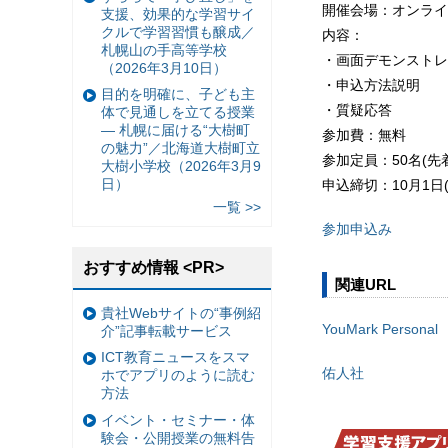
開催会場：オンライン
支援、効果的な学習サイ
クルで学習習慣も醸成／
内容：
札幌山の手高等学校
・画面デモンストレ
（2026年3月10日）
・申込方法説明
目的を明確に、子ども主
・質疑応答
体で見通しを立てる授業
— 札幌に届ける“大樹町
参加費：無料
の魅力”／北海道大樹町立
参加定員：50名(先
大樹小学校（2026年3月9
日）
申込締切：10月1日(金
一覧 >>
参加申込み
おすすめ情報 <PR>
関連URL
貴社Webサイトの“事例紹
YouMark Personal
介”記事転載サービス
ICT教育ニュースをスマ
佑人社
ホでアプリのように読む
方法
イベント・セミナー・体
験会・公開授業の無料告