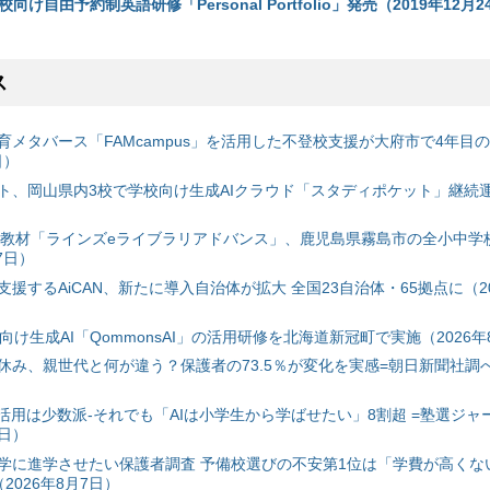
向け自由予約制英語研修「Personal Portfolio」発売（2019年12月2
ス
育メタバース「FAMcampus」を活用した不登校支援が大府市で4年目
日）
ト、岡山県内3校で学校向け生成AIクラウド「スタディポケット」継続運用
搭載教材「ラインズeライブラリアドバンス」、鹿児島県霧島市の全小中学
7日）
援するAiCAN、新たに導入自治体が拡大 全国23自治体・65拠点に（20
自治体向け生成AI「QommonsAI」の活用研修を北海道新冠町で実施（2026年
み、親世代と何が違う？保護者の73.5％が変化を実感=朝日新聞社調べ=
I活用は少数派-それでも「AIは小学生から学ばせたい」8割超 =塾選ジャ
7日）
学に進学させたい保護者調査 予備校選びの不安第1位は「学費が高くな
2026年8月7日）