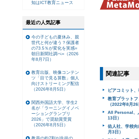
知はICT教育ニュース
最近の人気記事
今の子どもの夏休み、親
世代と何が違う？保護者
の73.5％が変化を実感=
朝日新聞社調べ=（2026
年8月7日）
教育出版、映像コンテン
関連記事
ツ「目で見る算数」個人
向けストリーミング配信
（2026年8月5日）
ピアコミット、社会
教育プラットフォー
関西外国語大学、学生2
（2022年8月2
名が「ラーニングイノベ
All Pers
ーショングランプリ
13日）
2026」で奨励賞受賞
（2026年8月5日）
佑人社、学校向け
月3日）
教員の約7割が生徒の