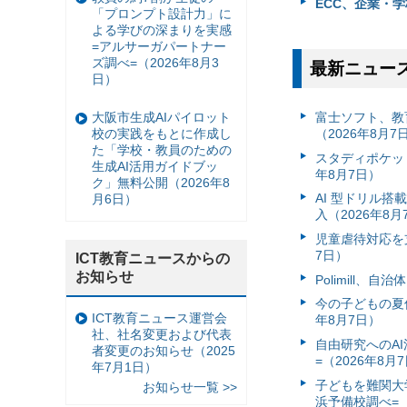
ECC、企業・学校
「プロンプト設計力」に
よる学びの深まりを実感
=アルサーガパートナー
ズ調べ=（2026年8月3
最新ニュー
日）
大阪市生成AIパイロット
富⼠ソフト、教
校の実践をもとに作成し
（2026年8月7
た「学校・教員のための
スタディポケッ
生成AI活用ガイドブッ
年8月7日）
ク」無料公開（2026年8
AI 型ドリル
月6日）
入（2026年8月
児童虐待対応を支
7日）
ICT教育ニュースからの
お知らせ
Polimill、
今の子どもの夏休
ICT教育ニュース運営会
年8月7日）
社、社名変更および代表
自由研究へのA
者変更のお知らせ（2025
=（2026年8月
年7月1日）
子どもを難関大
お知らせ一覧 >>
浜予備校調べ=（