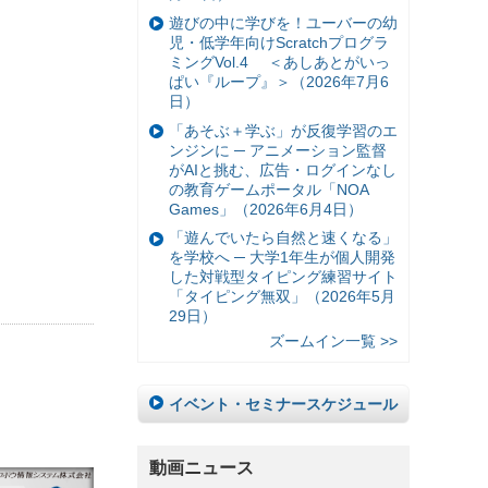
遊びの中に学びを！ユーバーの幼
児・低学年向けScratchプログラ
ミングVol.4 ＜あしあとがいっ
ぱい『ループ』＞（2026年7月6
日）
「あそぶ＋学ぶ」が反復学習のエ
ンジンに ─ アニメーション監督
がAIと挑む、広告・ログインなし
の教育ゲームポータル「NOA
Games」（2026年6月4日）
「遊んでいたら自然と速くなる」
を学校へ ─ 大学1年生が個人開発
した対戦型タイピング練習サイト
「タイピング無双」（2026年5月
29日）
ズームイン一覧 >>
イベント・セミナースケジュール
動画ニュース