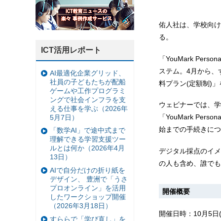
佑人社は、学校向けデ
る。
ICT活用レポート
「YouMark Pe
ステム。4月から、
AI最適化企業グリッド、
社員の子どもたちが配船
料プラン(定額制)
ゲームや工作プログラミ
ングで社会インフラを支
ウェビナーでは、学
える仕事を学ぶ（2026年
「YouMark Pe
5月7日）
始までの手続きにつ
「数学AI」で途中式まで
理解できる学習支援ツー
ルとは何か（2026年4月
デジタル採点のイメ
13日）
の人も含め、誰でも
AIで自分だけの折り紙を
デザイン、 豊洲で「うさ
プロオンライン」を活用
開催概要
したワークショップ開催
（2026年3月18日）
開催日時：10月5日(火
すららで「学び直し」を