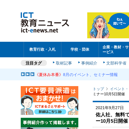
企業・教材・サ
教育行政・入札
学校・団体
ービス
注目タグ
取材記事
事例紹介
文部科学省
《夏休み本番》
8月のイベント、セミナー情報
トップ
イベント・
ミナー10月5日開催
2021年9月27日
佑人社、無料で使
ー10月5日開催