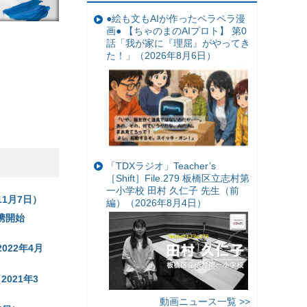
●絵も文もAIが作ったペラペラ漫
画● 【ちゃのまのAIプロト】 第0
話「我が家に『理屈』がやってき
た！」（2026年8月6日）
「TDXラジオ」Teacher’s
［Shift］File.279 板橋区立志村第
一小学校 田村 久仁子 先生（前
11月7日）
編）（2026年8月4日）
連携開始
022年4月
021年3
動画ニュース一覧 >>