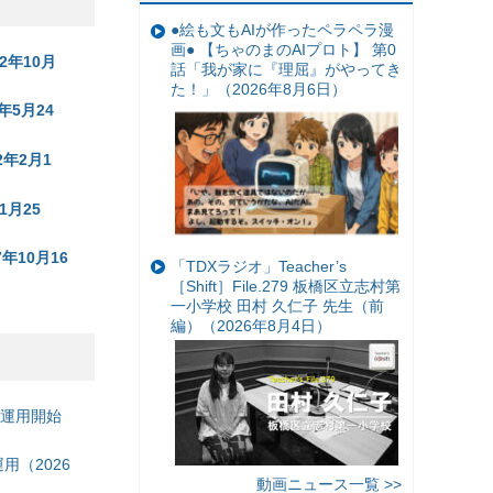
●絵も文もAIが作ったペラペラ漫
画● 【ちゃのまのAIプロト】 第0
2年10月
話「我が家に『理屈』がやってき
た！」（2026年8月6日）
5月24
年2月1
月25
年10月16
「TDXラジオ」Teacher’s
［Shift］File.279 板橋区立志村第
一小学校 田村 久仁子 先生（前
編）（2026年8月4日）
の運用開始
（2026
動画ニュース一覧 >>