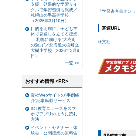
支援、効果的な学習サイ
クルで学習習慣も醸成／
「学習参考書オンラ
札幌山の手高等学校
（2026年3月10日）
関連URL
目的を明確に、子ども主
体で見通しを立てる授業
— 札幌に届ける“大樹町
旺文社
の魅力”／北海道大樹町立
大樹小学校（2026年3月9
日）
一覧 >>
おすすめ情報 <PR>
貴社Webサイトの“事例紹
介”記事転載サービス
ICT教育ニュースをスマ
ホでアプリのように読む
方法
イベント・セミナー・体
験会・公開授業の無料告