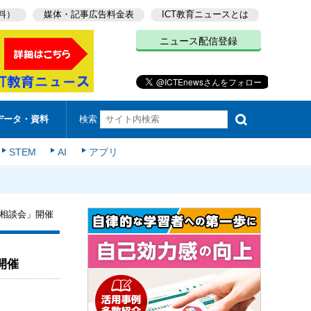
料）
媒体・記事広告料金表
ICT教育ニュースとは
ニュース配信登録
検索
データ・資料
STEM
AI
アプリ
ン相談会」開催
開催