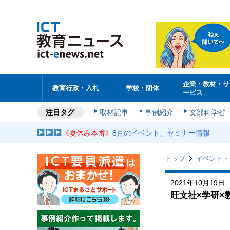
企業・教材・サ
教育行政・入札
学校・団体
ービス
注目タグ
取材記事
事例紹介
文部科学省
《夏休み本番》
8月のイベント、セミナー情報
トップ
イベント・
2021年10月19日
旺文社×学研×