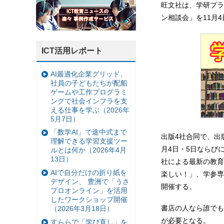
旺文社は、学研プラ
ン相談会」を11月
ICT活用レポート
AI最適化企業グリッド、
社員の子どもたちが配船
ゲームや工作プログラミ
ングで社会インフラを支
える仕事を学ぶ（2026年
5月7日）
「数学AI」で途中式まで
出版4社合同で、出
理解できる学習支援ツー
月4日・5日ならびに
ルとは何か（2026年4月
13日）
社による最新の教育
AIで自分だけの折り紙を
楽しい！」、学参専
デザイン、 豊洲で「うさ
開催する。
プロオンライン」を活用
したワークショップ開催
書店の人なら誰でも
（2026年3月18日）
が必要となる。
すららで「学び直し」を