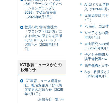
名が「ラーニングイノベ
AI 型ドリル
ーショングランプリ
入（2026年8月
2026」で奨励賞受賞
児童虐待対応を支
（2026年8月5日）
7日）
Polimill、
教員の約7割が生徒の
「プロンプト設計力」に
今の子どもの夏休
よる学びの深まりを実感
年8月7日）
=アルサーガパートナー
自由研究へのA
ズ調べ=（2026年8月3
=（2026年8月
日）
子どもを難関大
浜予備校調べ=（
ICT教育ニュースからの
高専機構と日本
お知らせ
Sky、教員役
（2026年8月7
ICT教育ニュース運営会
社、社名変更および代表
者変更のお知らせ（2025
年7月1日）
お知らせ一覧 >>