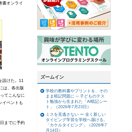
考書オンライ
ズームイン
設けた。11
日には、各出版
学校の教科書やプリントを、その
るってこんなに
まま暗記問題に ─ 子どものテス
ト勉強から生まれた「AI暗記シー
ンイベントも
ト」（2026年7月23日）
ミスを見逃さない ー 全く新しい
タイピング学習を学校へ届ける。
日までに予約
「カケルタイピング」（2026年7
月14日）