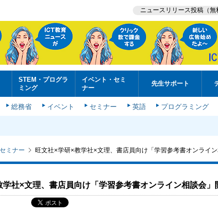
ニュースリリース投稿（無
STEM・プログラ
イベント・セミ
先生サポート
ミング
ナー
総務省
イベント
セミナー
英語
プログラミング
セミナー
旺文社×学研×教学社×文理、書店員向け「学習参考書オンライ
教学社×文理、書店員向け「学習参考書オンライン相談会」