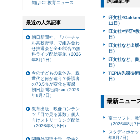
関連記事
知はICT教育ニュース
旺文社×Gakk
最近の人気記事
11日）
旺文社×学研×
日）
朝日新聞社、「バーチャ
ル高校野球」で組み合わ
旺文社など出版4
せ抽選会と全48試合の無
日）
料ライブ配信実施（2026
旺文社など、書店
年8月1日）
日）
今の子どもの夏休み、親
TEPIA先端技
世代と何が違う？保護者
日）
の73.5％が変化を実感=
朝日新聞社調べ=（2026
年8月7日）
最新ニュー
教育出版、映像コンテン
ツ「目で見る算数」個人
富⼠ソフト、教
向けストリーミング配信
（2026年8月7
（2026年8月5日）
スタディポケッ
年8月7日）
関西外国語大学、学生2