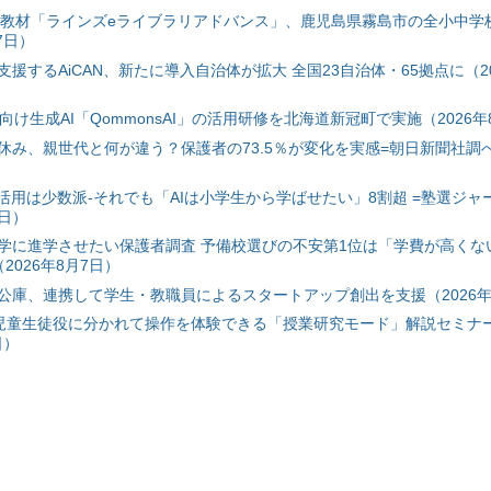
搭載教材「ラインズeライブラリアドバンス」、鹿児島県霧島市の全小中学
7日）
援するAiCAN、新たに導入自治体が拡大 全国23自治体・65拠点に（20
自治体向け生成AI「QommonsAI」の活用研修を北海道新冠町で実施（2026年
み、親世代と何が違う？保護者の73.5％が変化を実感=朝日新聞社調べ=
I活用は少数派-それでも「AIは小学生から学ばせたい」8割超 =塾選ジャ
7日）
学に進学させたい保護者調査 予備校選びの不安第1位は「学費が高くな
2026年8月7日）
公庫、連携して学生・教職員によるスタートアップ創出を支援（2026年
と児童生徒役に分かれて操作を体験できる「授業研究モード」解説セミナー
日）