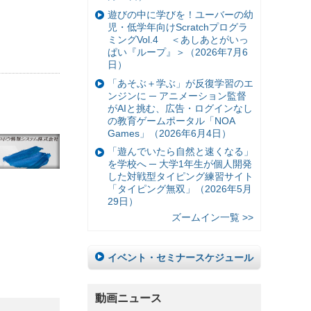
遊びの中に学びを！ユーバーの幼
児・低学年向けScratchプログラ
ミングVol.4 ＜あしあとがいっ
ぱい『ループ』＞（2026年7月6
日）
「あそぶ＋学ぶ」が反復学習のエ
ンジンに ─ アニメーション監督
がAIと挑む、広告・ログインなし
の教育ゲームポータル「NOA
Games」（2026年6月4日）
「遊んでいたら自然と速くなる」
を学校へ ─ 大学1年生が個人開発
した対戦型タイピング練習サイト
「タイピング無双」（2026年5月
29日）
ズームイン一覧 >>
イベント・セミナースケジュール
動画ニュース