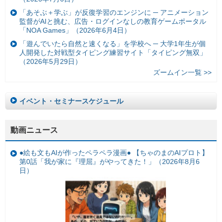
「あそぶ＋学ぶ」が反復学習のエンジンに ─ アニメーション
監督がAIと挑む、広告・ログインなしの教育ゲームポータル
「NOA Games」（2026年6月4日）
「遊んでいたら自然と速くなる」を学校へ ─ 大学1年生が個
人開発した対戦型タイピング練習サイト「タイピング無双」
（2026年5月29日）
ズームイン一覧 >>
イベント・セミナースケジュール
動画ニュース
●絵も文もAIが作ったペラペラ漫画● 【ちゃのまのAIプロト】
第0話「我が家に『理屈』がやってきた！」（2026年8月6
日）