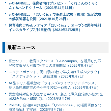
e-CHANNEL、保育者向けプレゼント「くれよんのくろく
ん」&ハンドクリーム（2021年11月11日）
e-CHANNEL、「ほいくis」で保育士試験（後期）筆記試験
の解答速報を公開（2021年10月28日）
保育者向けWebメディア「ほいくis」、オープン2周年特別
インスタライブ7月9日配信（2021年6月25日）
最新ニュース
富⼠ソフト、教育メタバース「FAMcampus」を活用した不
登校支援が大府市で4年目の運用開始（2026年8月7日）
スタディポケット、岡山県内3校で学校向け生成AIクラウド
「スタディポケット」継続運用（2026年8月7日）
AI 型ドリル搭載教材「ラインズeライブラリアドバンス」、
鹿児島県霧島市の全小中学校に一斉導入（2026年8月7日）
児童虐待対応を支援するAiCAN、新たに導入自治体が拡大 全
国23自治体・65拠点に（2026年8月7日）
Polimill、自治体向け生成AI「QommonsAI」の活用研修を北
海道新冠町で実施（2026年8月7日）