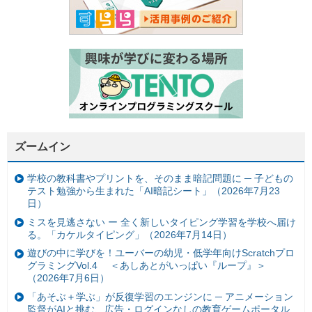
ズームイン
学校の教科書やプリントを、そのまま暗記問題に ─ 子どもの
テスト勉強から生まれた「AI暗記シート」（2026年7月23
日）
ミスを見逃さない ー 全く新しいタイピング学習を学校へ届け
る。「カケルタイピング」（2026年7月14日）
遊びの中に学びを！ユーバーの幼児・低学年向けScratchプロ
グラミングVol.4 ＜あしあとがいっぱい『ループ』＞
（2026年7月6日）
「あそぶ＋学ぶ」が反復学習のエンジンに ─ アニメーション
監督がAIと挑む、広告・ログインなしの教育ゲームポータル