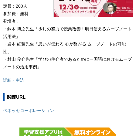
定員：200人
参加費：無料
登壇者：
・鈴木 博之先生「少しの努力で授業改善！明日使えるムーブノート
活用法」
・岩本 紅葉先生「思いが伝わる 心が繋がる ムーブノートの可能
性」
・村山 俊介先生「学びの仲介者であるためにー国語におけるムーブ
ノートの活用事例」
詳細・申込
関連URL
ベネッセコーポレーション