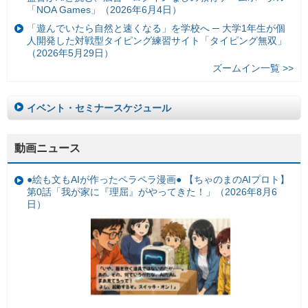
「NOA Games」（2026年6月4日）
「遊んでいたら自然と速くなる」を学校へ ─ 大学1年生が個
人開発した対戦型タイピング練習サイト「タイピング無双」
（2026年5月29日）
ズームイン一覧 >>
イベント・セミナースケジュール
動画ニュース
●絵も文もAIが作ったペラペラ漫画● 【ちゃのまのAIプロト】
第0話「我が家に『理屈』がやってきた！」（2026年8月6
日）