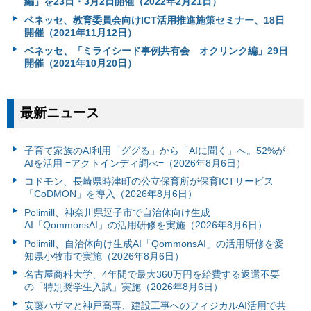
編」を23日・3月2日開催（2022年2月21日）
ベネッセ、教育委員会向けICT活用推進施策セミナー、18日
開催（2021年11月12日）
ベネッセ、「ミライシード事例共有会 オクリンク編」29日
開催（2021年10月20日）
最新ニュース
子育て家族のAI利用「ググる」から「AIに聞く」へ。52%が
AIを活用 =アクトインディ調べ=（2026年8月6日）
コドモン、長崎県時津町の公立保育所が保育ICTサービス
「CoDMON」を導入（2026年8月6日）
Polimill、神奈川県逗子市で自治体向け生成
AI「QommonsAI」の活用研修を実施（2026年8月6日）
Polimill、自治体向け生成AI「QommonsAI」の活用研修を愛
知県小牧市で実施（2026年8月6日）
名古屋商科大学、4年間で最大360万円を給費する返還不要
の「特別奨学生入試」実施（2026年8月6日）
安藤ハザマと神戸高専、建設工事へのフィジカルAI活用で共