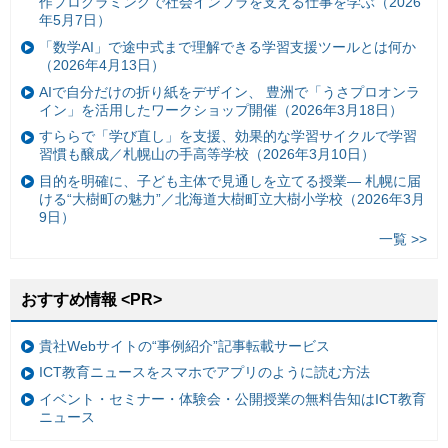
作プログラミングで社会インフラを支える仕事を学ぶ（2026
年5月7日）
「数学AI」で途中式まで理解できる学習支援ツールとは何か
（2026年4月13日）
AIで自分だけの折り紙をデザイン、 豊洲で「うさプロオンラ
イン」を活用したワークショップ開催（2026年3月18日）
すららで「学び直し」を支援、効果的な学習サイクルで学習
習慣も醸成／札幌山の手高等学校（2026年3月10日）
目的を明確に、子ども主体で見通しを立てる授業— 札幌に届
ける“大樹町の魅力”／北海道大樹町立大樹小学校（2026年3月
9日）
一覧 >>
おすすめ情報 <PR>
貴社Webサイトの“事例紹介”記事転載サービス
ICT教育ニュースをスマホでアプリのように読む方法
イベント・セミナー・体験会・公開授業の無料告知はICT教育
ニュース