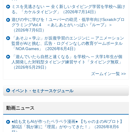
ミスを見逃さない ー 全く新しいタイピング学習を学校へ届け
る。「カケルタイピング」（2026年7月14日）
遊びの中に学びを！ユーバーの幼児・低学年向けScratchプロ
グラミングVol.4 ＜あしあとがいっぱい『ループ』＞
（2026年7月6日）
「あそぶ＋学ぶ」が反復学習のエンジンに ─ アニメーション
監督がAIと挑む、広告・ログインなしの教育ゲームポータル
「NOA Games」（2026年6月4日）
「遊んでいたら自然と速くなる」を学校へ ─ 大学1年生が個
人開発した対戦型タイピング練習サイト「タイピング無双」
（2026年5月29日）
ズームイン一覧 >>
イベント・セミナースケジュール
動画ニュース
●絵も文もAIが作ったペラペラ漫画● 【ちゃのまのAIプロト】
第0話「我が家に『理屈』がやってきた！」（2026年8月6