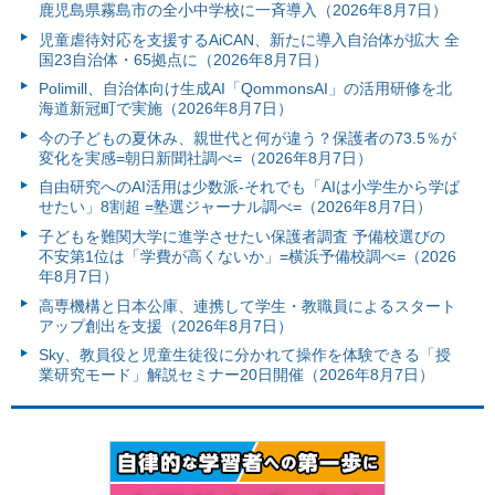
鹿児島県霧島市の全小中学校に一斉導入（2026年8月7日）
児童虐待対応を支援するAiCAN、新たに導入自治体が拡大 全
国23自治体・65拠点に（2026年8月7日）
Polimill、自治体向け生成AI「QommonsAI」の活用研修を北
海道新冠町で実施（2026年8月7日）
今の子どもの夏休み、親世代と何が違う？保護者の73.5％が
変化を実感=朝日新聞社調べ=（2026年8月7日）
自由研究へのAI活用は少数派-それでも「AIは小学生から学ば
せたい」8割超 =塾選ジャーナル調べ=（2026年8月7日）
子どもを難関大学に進学させたい保護者調査 予備校選びの
不安第1位は「学費が高くないか」=横浜予備校調べ=（2026
年8月7日）
高専機構と日本公庫、連携して学生・教職員によるスタート
アップ創出を支援（2026年8月7日）
Sky、教員役と児童生徒役に分かれて操作を体験できる「授
業研究モード」解説セミナー20日開催（2026年8月7日）