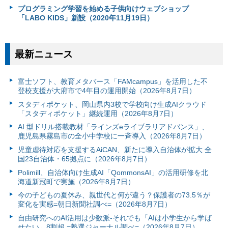
プログラミング学習を始める子供向けウェブショップ
「LABO KIDS」新設（2020年11月19日）
最新ニュース
富⼠ソフト、教育メタバース「FAMcampus」を活用した不
登校支援が大府市で4年目の運用開始（2026年8月7日）
スタディポケット、岡山県内3校で学校向け生成AIクラウド
「スタディポケット」継続運用（2026年8月7日）
AI 型ドリル搭載教材「ラインズeライブラリアドバンス」、
鹿児島県霧島市の全小中学校に一斉導入（2026年8月7日）
児童虐待対応を支援するAiCAN、新たに導入自治体が拡大 全
国23自治体・65拠点に（2026年8月7日）
Polimill、自治体向け生成AI「QommonsAI」の活用研修を北
海道新冠町で実施（2026年8月7日）
今の子どもの夏休み、親世代と何が違う？保護者の73.5％が
変化を実感=朝日新聞社調べ=（2026年8月7日）
自由研究へのAI活用は少数派-それでも「AIは小学生から学ば
せたい」8割超 =塾選ジャーナル調べ=（2026年8月7日）