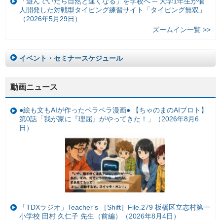
「遊んでいたら自然と速くなる」を学校へ ─ 大学1年生が個
人開発した対戦型タイピング練習サイト「タイピング無双」
（2026年5月29日）
ズームイン一覧 >>
イベント・セミナースケジュール
動画ニュース
●絵も文もAIが作ったペラペラ漫画● 【ちゃのまのAIプロト】
第0話「我が家に『理屈』がやってきた！」（2026年8月6
日）
「TDXラジオ」Teacher’s ［Shift］File.279 板橋区立志村第一
小学校 田村 久仁子 先生（前編）（2026年8月4日）