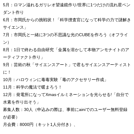
5月：ロマン溢れるガリレオ望遠鏡作り/世界に1つだけの流れ星ペン
ダント作り
6月：市岡氏からの挑戦状！「科学捜査官になって科学の力で謎解き
サイエンス」
7月：市岡氏と一緒に3つの不思議な光のCUBEを作ろう（オフライ
ン）
8月：1日で終わる自由研究「金属を溶かして本物アンモナイトのア
ーティファクト作り」
9月：芸術の秋「サイエンスアート」で君もサイエンスアーティスト
に！
10月：ハロウィンに毒毒実験「毒のアクセサリー作成」
11月：科学の魔法で暖まろう！
12月：発電所になってXmasイルミネーションを光らせる!「自分で
水素を作り出そう」
募集人数：30人（申込みの際は、事前にainiでのユーザー無料登録
が必要）
月会費：8000円（キット1人分付き）、