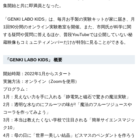
集開始と共に即満員となった。
「GENKI LABO KIDS」は、毎月お手製の実験キットが家に届き、月
1回90分間のオンライン実験教室を開催。また、市岡氏が科学に関
する疑問や質問に答えるほか、普段YouTubeでは公開していない秘
蔵映像もコミュニティメンバーだけが特別に見ることができる。
「GENKI LABO KIDS」 概要
開始時期：2022年1月からスタート
実施方法：オンライン（Zoomを使用）
プログラム：
1月：見えない力を手に入れる「静電気と磁石で驚きの魔法実験」
2月：透明な水なのにフルーツの味が!「魔法のフルーツジュースや
コーラを作ってみよう」
3月：本当は教えたくない学校で注目される「簡単サイエンスマジッ
ク10」
4月：母の日に「世界一美しい結晶」ビスマスのペンダントを作ろう