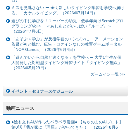
ミスを見逃さない ー 全く新しいタイピング学習を学校へ届け
る。「カケルタイピング」（2026年7月14日）
遊びの中に学びを！ユーバーの幼児・低学年向けScratchプロ
グラミングVol.4 ＜あしあとがいっぱい『ループ』＞
（2026年7月6日）
「あそぶ＋学ぶ」が反復学習のエンジンに ─ アニメーション
監督がAIと挑む、広告・ログインなしの教育ゲームポータル
「NOA Games」（2026年6月4日）
「遊んでいたら自然と速くなる」を学校へ ─ 大学1年生が個
人開発した対戦型タイピング練習サイト「タイピング無双」
（2026年5月29日）
ズームイン一覧 >>
イベント・セミナースケジュール
動画ニュース
●絵も文もAIが作ったペラペラ漫画● 【ちゃのまのAIプロト】
第0話「我が家に『理屈』がやってきた！」（2026年8月6