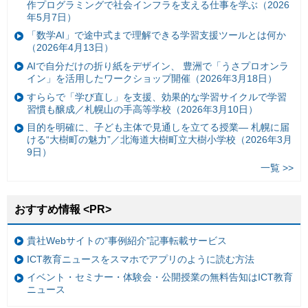
作プログラミングで社会インフラを支える仕事を学ぶ（2026
年5月7日）
「数学AI」で途中式まで理解できる学習支援ツールとは何か
（2026年4月13日）
AIで自分だけの折り紙をデザイン、 豊洲で「うさプロオンラ
イン」を活用したワークショップ開催（2026年3月18日）
すららで「学び直し」を支援、効果的な学習サイクルで学習
習慣も醸成／札幌山の手高等学校（2026年3月10日）
目的を明確に、子ども主体で見通しを立てる授業— 札幌に届
ける“大樹町の魅力”／北海道大樹町立大樹小学校（2026年3月
9日）
一覧 >>
おすすめ情報 <PR>
貴社Webサイトの“事例紹介”記事転載サービス
ICT教育ニュースをスマホでアプリのように読む方法
イベント・セミナー・体験会・公開授業の無料告知はICT教育
ニュース