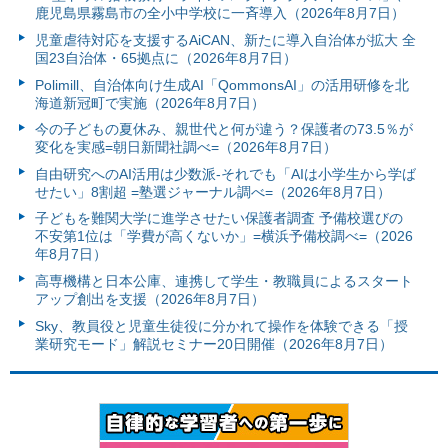
鹿児島県霧島市の全小中学校に一斉導入（2026年8月7日）
児童虐待対応を支援するAiCAN、新たに導入自治体が拡大 全
国23自治体・65拠点に（2026年8月7日）
Polimill、自治体向け生成AI「QommonsAI」の活用研修を北
海道新冠町で実施（2026年8月7日）
今の子どもの夏休み、親世代と何が違う？保護者の73.5％が
変化を実感=朝日新聞社調べ=（2026年8月7日）
自由研究へのAI活用は少数派-それでも「AIは小学生から学ば
せたい」8割超 =塾選ジャーナル調べ=（2026年8月7日）
子どもを難関大学に進学させたい保護者調査 予備校選びの
不安第1位は「学費が高くないか」=横浜予備校調べ=（2026
年8月7日）
高専機構と日本公庫、連携して学生・教職員によるスタート
アップ創出を支援（2026年8月7日）
Sky、教員役と児童生徒役に分かれて操作を体験できる「授
業研究モード」解説セミナー20日開催（2026年8月7日）