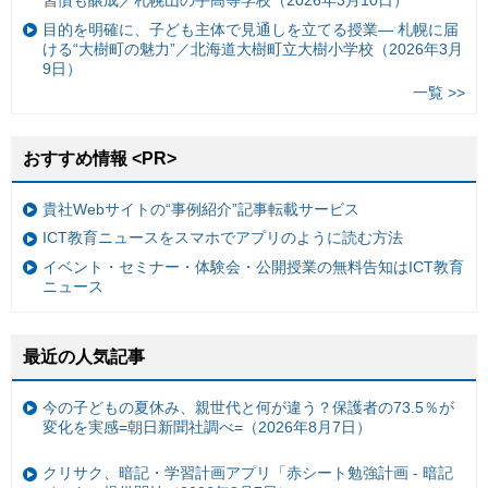
習慣も醸成／札幌山の手高等学校（2026年3月10日）
目的を明確に、子ども主体で見通しを立てる授業— 札幌に届
ける“大樹町の魅力”／北海道大樹町立大樹小学校（2026年3月
9日）
一覧 >>
おすすめ情報 <PR>
貴社Webサイトの“事例紹介”記事転載サービス
ICT教育ニュースをスマホでアプリのように読む方法
イベント・セミナー・体験会・公開授業の無料告知はICT教育
ニュース
最近の人気記事
今の子どもの夏休み、親世代と何が違う？保護者の73.5％が
変化を実感=朝日新聞社調べ=（2026年8月7日）
クリサク、暗記・学習計画アプリ「赤シート勉強計画 - 暗記