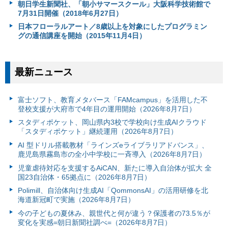
朝日学生新聞社、「朝小サマースクール」大阪科学技術館で
7月31日開催（2018年6月27日）
日本フローラルアート／8歳以上を対象にしたプログラミン
グの通信講座を開始（2015年11月4日）
最新ニュース
富⼠ソフト、教育メタバース「FAMcampus」を活用した不
登校支援が大府市で4年目の運用開始（2026年8月7日）
スタディポケット、岡山県内3校で学校向け生成AIクラウド
「スタディポケット」継続運用（2026年8月7日）
AI 型ドリル搭載教材「ラインズeライブラリアドバンス」、
鹿児島県霧島市の全小中学校に一斉導入（2026年8月7日）
児童虐待対応を支援するAiCAN、新たに導入自治体が拡大 全
国23自治体・65拠点に（2026年8月7日）
Polimill、自治体向け生成AI「QommonsAI」の活用研修を北
海道新冠町で実施（2026年8月7日）
今の子どもの夏休み、親世代と何が違う？保護者の73.5％が
変化を実感=朝日新聞社調べ=（2026年8月7日）