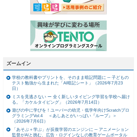
ズームイン
学校の教科書やプリントを、そのまま暗記問題に ─ 子どもの
テスト勉強から生まれた「AI暗記シート」（2026年7月23
日）
ミスを見逃さない ー 全く新しいタイピング学習を学校へ届け
る。「カケルタイピング」（2026年7月14日）
遊びの中に学びを！ユーバーの幼児・低学年向けScratchプロ
グラミングVol.4 ＜あしあとがいっぱい『ループ』＞
（2026年7月6日）
「あそぶ＋学ぶ」が反復学習のエンジンに ─ アニメーション
監督がAIと挑む、広告・ログインなしの教育ゲームポータル