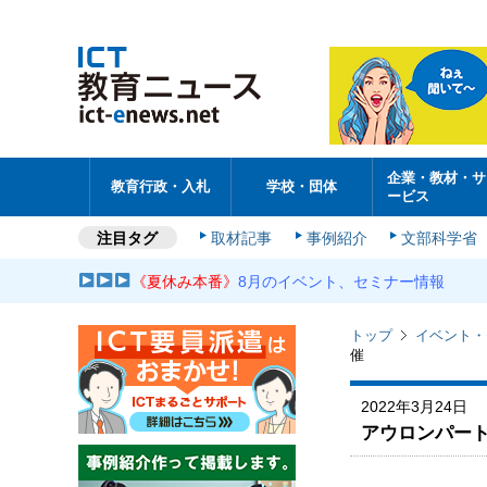
企業・教材・サ
教育行政・入札
学校・団体
ービス
注目タグ
取材記事
事例紹介
文部科学省
《夏休み本番》
8月のイベント、セミナー情報
トップ
イベント・
催
2022年3月24日
アウロンパート