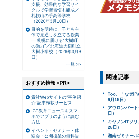
支援、効果的な学習サイ
クルで学習習慣も醸成／
札幌山の手高等学校
（2026年3月10日）
目的を明確に、子ども主
体で見通しを立てる授業
— 札幌に届ける“大樹町
の魅力”／北海道大樹町立
大樹小学校（2026年3月9
日）
一覧 >>
関連記事
おすすめ情報 <PR>
Too、「なぜi
貴社Webサイトの“事例紹
9月15日）
介”記事転載サービス
アウロンパート
ICT教育ニュースをスマ
日）
ホでアプリのように読む
キヤノンITソ
方法
28日）
イベント・セミナー・体
湘南ゼミナール
験会・公開授業の無料告