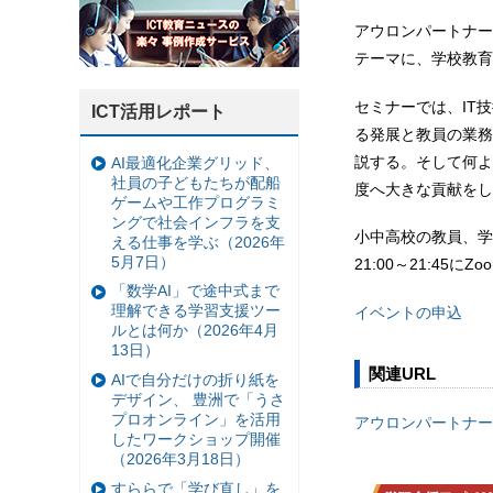
アウロンパートナー
テーマに、学校教育
セミナーでは、IT
ICT活用レポート
る発展と教員の業務
説する。そして何よ
AI最適化企業グリッド、
社員の子どもたちが配船
度へ大きな貢献をし
ゲームや工作プログラミ
ングで社会インフラを支
小中高校の教員、学
える仕事を学ぶ（2026年
5月7日）
21:00～21:45
「数学AI」で途中式まで
理解できる学習支援ツー
イベントの申込
ルとは何か（2026年4月
13日）
関連URL
AIで自分だけの折り紙を
デザイン、 豊洲で「うさ
プロオンライン」を活用
アウロンパートナー
したワークショップ開催
（2026年3月18日）
すららで「学び直し」を