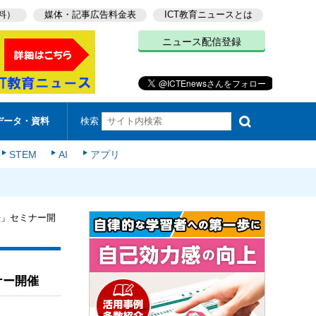
料）
媒体・記事広告料金表
ICT教育ニュースとは
ニュース配信登録
検索
データ・資料
STEM
AI
アプリ
法」セミナー開
ナー開催