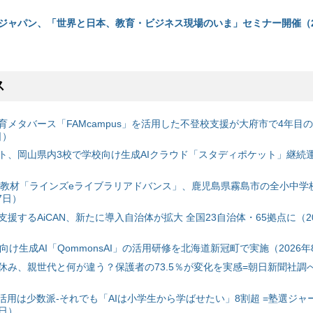
ジャパン、「世界と日本、教育・ビジネス現場のいま」セミナー開催（20
ス
育メタバース「FAMcampus」を活用した不登校支援が大府市で4年目
日）
ト、岡山県内3校で学校向け生成AIクラウド「スタディポケット」継続運用
搭載教材「ラインズeライブラリアドバンス」、鹿児島県霧島市の全小中学
7日）
援するAiCAN、新たに導入自治体が拡大 全国23自治体・65拠点に（20
自治体向け生成AI「QommonsAI」の活用研修を北海道新冠町で実施（2026年
み、親世代と何が違う？保護者の73.5％が変化を実感=朝日新聞社調べ=
I活用は少数派-それでも「AIは小学生から学ばせたい」8割超 =塾選ジャ
7日）