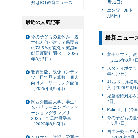
月31日）
知はICT教育ニュース
エンワールド・
月5日）
最近の人気記事
今の子どもの夏休み、親
最新ニュー
世代と何が違う？保護者
の73.5％が変化を実感=
朝日新聞社調べ=（2026
富⼠ソフト、教
年8月7日）
（2026年8月7
スタディポケッ
教育出版、映像コンテン
年8月7日）
ツ「目で見る算数」個人
AI 型ドリル
向けストリーミング配信
入（2026年8月
（2026年8月5日）
児童虐待対応を支
7日）
関西外国語大学、学生2
名が「ラーニングイノベ
Polimill、
ーショングランプリ
今の子どもの夏休
2026」で奨励賞受賞
年8月7日）
（2026年8月5日）
自由研究へのA
=（2026年8月
クリサク、暗記・学習計