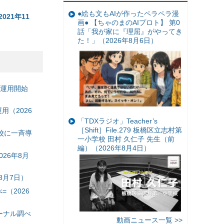
●絵も文もAIが作ったペラペラ漫
21年11
画● 【ちゃのまのAIプロト】 第0
話「我が家に『理屈』がやってき
た！」（2026年8月6日）
の運用開始
（2026
「TDXラジオ」Teacher’s
［Shift］File.279 板橋区立志村第
校に一斉導
一小学校 田村 久仁子 先生（前
編）（2026年8月4日）
26年8月
8月7日）
（2026
ーナル調べ
動画ニュース一覧 >>