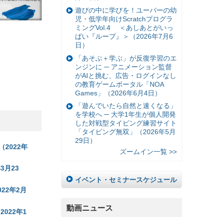
遊びの中に学びを！ユーバーの幼
児・低学年向けScratchプログラ
ミングVol.4 ＜あしあとがいっ
ぱい『ループ』＞（2026年7月6
日）
「あそぶ＋学ぶ」が反復学習のエ
ンジンに ─ アニメーション監督
がAIと挑む、広告・ログインなし
の教育ゲームポータル「NOA
Games」（2026年6月4日）
「遊んでいたら自然と速くなる」
を学校へ ─ 大学1年生が個人開発
した対戦型タイピング練習サイト
「タイピング無双」（2026年5月
29日）
2022年
ズームイン一覧 >>
月23
イベント・セミナースケジュール
22年2月
動画ニュース
022年1