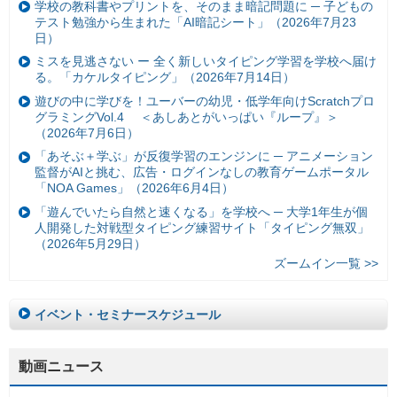
学校の教科書やプリントを、そのまま暗記問題に ─ 子どもの
テスト勉強から生まれた「AI暗記シート」（2026年7月23
日）
ミスを見逃さない ー 全く新しいタイピング学習を学校へ届け
る。「カケルタイピング」（2026年7月14日）
遊びの中に学びを！ユーバーの幼児・低学年向けScratchプロ
グラミングVol.4 ＜あしあとがいっぱい『ループ』＞
（2026年7月6日）
「あそぶ＋学ぶ」が反復学習のエンジンに ─ アニメーション
監督がAIと挑む、広告・ログインなしの教育ゲームポータル
「NOA Games」（2026年6月4日）
「遊んでいたら自然と速くなる」を学校へ ─ 大学1年生が個
人開発した対戦型タイピング練習サイト「タイピング無双」
（2026年5月29日）
ズームイン一覧 >>
イベント・セミナースケジュール
動画ニュース