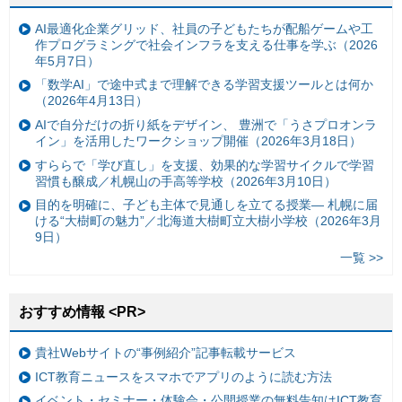
AI最適化企業グリッド、社員の子どもたちが配船ゲームや工
作プログラミングで社会インフラを支える仕事を学ぶ（2026
年5月7日）
「数学AI」で途中式まで理解できる学習支援ツールとは何か
（2026年4月13日）
AIで自分だけの折り紙をデザイン、 豊洲で「うさプロオンラ
イン」を活用したワークショップ開催（2026年3月18日）
すららで「学び直し」を支援、効果的な学習サイクルで学習
習慣も醸成／札幌山の手高等学校（2026年3月10日）
目的を明確に、子ども主体で見通しを立てる授業— 札幌に届
ける“大樹町の魅力”／北海道大樹町立大樹小学校（2026年3月
9日）
一覧 >>
おすすめ情報 <PR>
貴社Webサイトの“事例紹介”記事転載サービス
ICT教育ニュースをスマホでアプリのように読む方法
イベント・セミナー・体験会・公開授業の無料告知はICT教育