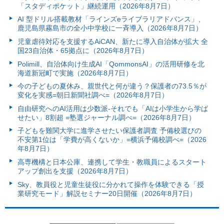
「スタディポケット」継続運用（2026年8月7日）
AI 型ドリル搭載教材「ラインズeライブラリアドバンス」、
鹿児島県霧島市の全小中学校に一斉導入（2026年8月7日）
児童虐待対応を支援するAiCAN、新たに導入自治体が拡大 全
国23自治体・65拠点に（2026年8月7日）
Polimill、自治体向け生成AI「QommonsAI」の活用研修を北
海道新冠町で実施（2026年8月7日）
今の子どもの夏休み、親世代と何が違う？保護者の73.5％が
変化を実感=朝日新聞社調べ=（2026年8月7日）
自由研究へのAI活用は少数派-それでも「AIは小学生から学ば
せたい」8割超 =塾選ジャーナル調べ=（2026年8月7日）
子どもを難関大学に進学させたい保護者調査 予備校選びの
不安第1位は「学費が高くないか」=横浜予備校調べ=（2026
年8月7日）
高専機構と日本公庫、連携して学生・教職員によるスタート
アップ創出を支援（2026年8月7日）
Sky、教員役と児童生徒役に分かれて操作を体験できる「授
業研究モード」解説セミナー20日開催（2026年8月7日）