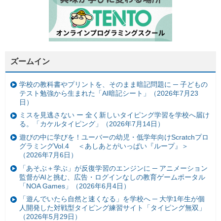
ズームイン
学校の教科書やプリントを、そのまま暗記問題に ─ 子どもの
テスト勉強から生まれた「AI暗記シート」（2026年7月23
日）
ミスを見逃さない ー 全く新しいタイピング学習を学校へ届け
る。「カケルタイピング」（2026年7月14日）
遊びの中に学びを！ユーバーの幼児・低学年向けScratchプロ
グラミングVol.4 ＜あしあとがいっぱい『ループ』＞
（2026年7月6日）
「あそぶ＋学ぶ」が反復学習のエンジンに ─ アニメーション
監督がAIと挑む、広告・ログインなしの教育ゲームポータル
「NOA Games」（2026年6月4日）
「遊んでいたら自然と速くなる」を学校へ ─ 大学1年生が個
人開発した対戦型タイピング練習サイト「タイピング無双」
（2026年5月29日）