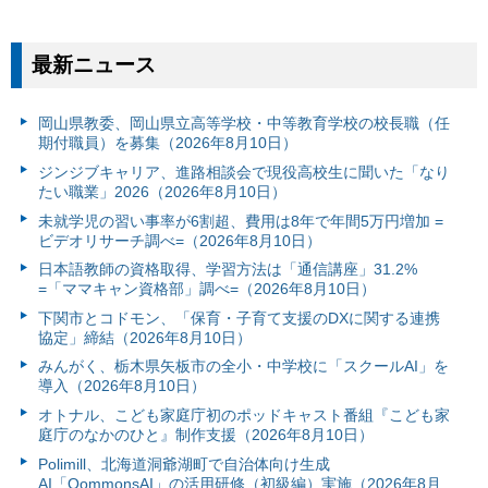
最新ニュース
岡山県教委、岡山県立高等学校・中等教育学校の校長職（任
期付職員）を募集（2026年8月10日）
ジンジブキャリア、進路相談会で現役高校生に聞いた「なり
たい職業」2026（2026年8月10日）
未就学児の習い事率が6割超、費用は8年で年間5万円増加 =
ビデオリサーチ調べ=（2026年8月10日）
日本語教師の資格取得、学習方法は「通信講座」31.2%
=「ママキャン資格部」調べ=（2026年8月10日）
下関市とコドモン、「保育・子育て支援のDXに関する連携
協定」締結（2026年8月10日）
みんがく、栃木県矢板市の全小・中学校に「スクールAI」を
導入（2026年8月10日）
オトナル、こども家庭庁初のポッドキャスト番組『こども家
庭庁のなかのひと』制作支援（2026年8月10日）
Polimill、北海道洞爺湖町で自治体向け生成
AI「QommonsAI」の活用研修（初級編）実施（2026年8月