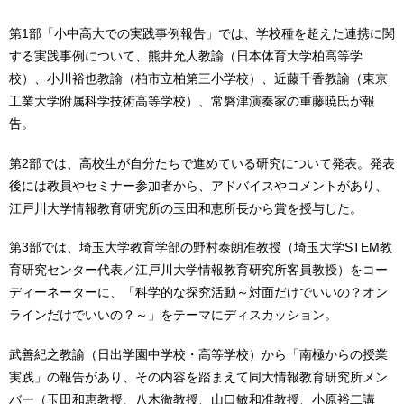
第1部「小中高大での実践事例報告」では、学校種を超えた連携に関
する実践事例について、熊井允人教諭（日本体育大学柏高等学
校）、小川裕也教諭（柏市立柏第三小学校）、近藤千香教諭（東京
工業大学附属科学技術高等学校）、常磐津演奏家の重藤暁氏が報
告。
第2部では、高校生が自分たちで進めている研究について発表。発表
後には教員やセミナー参加者から、アドバイスやコメントがあり、
江戸川大学情報教育研究所の玉田和恵所長から賞を授与した。
第3部では、埼玉大学教育学部の野村泰朗准教授（埼玉大学STEM教
育研究センター代表／江戸川大学情報教育研究所客員教授）をコー
ディーネーターに、「科学的な探究活動～対面だけでいいの？オン
ラインだけでいいの？～」をテーマにディスカッション。
武善紀之教諭（日出学園中学校・高等学校）から「南極からの授業
実践」の報告があり、その内容を踏まえて同大情報教育研究所メン
バー（玉田和恵教授、八木徹教授、山口敏和准教授、小原裕二講