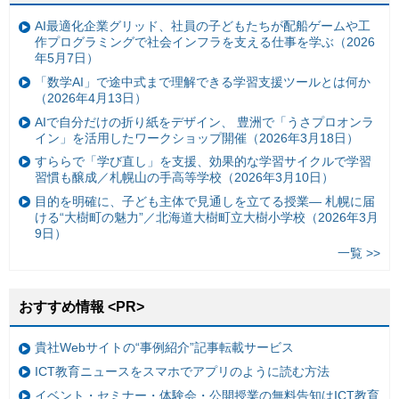
AI最適化企業グリッド、社員の子どもたちが配船ゲームや工
作プログラミングで社会インフラを支える仕事を学ぶ（2026
年5月7日）
「数学AI」で途中式まで理解できる学習支援ツールとは何か
（2026年4月13日）
AIで自分だけの折り紙をデザイン、 豊洲で「うさプロオンラ
イン」を活用したワークショップ開催（2026年3月18日）
すららで「学び直し」を支援、効果的な学習サイクルで学習
習慣も醸成／札幌山の手高等学校（2026年3月10日）
目的を明確に、子ども主体で見通しを立てる授業— 札幌に届
ける“大樹町の魅力”／北海道大樹町立大樹小学校（2026年3月
9日）
一覧 >>
おすすめ情報 <PR>
貴社Webサイトの“事例紹介”記事転載サービス
ICT教育ニュースをスマホでアプリのように読む方法
イベント・セミナー・体験会・公開授業の無料告知はICT教育