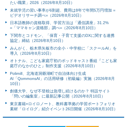
たい職業」2026（2026年8月10日）
未就学児の習い事率が6割超、費用は8年で年間5万円増加 =
ビデオリサーチ調べ=（2026年8月10日）
日本語教師の資格取得、学習方法は「通信講座」31.2%
=「ママキャン資格部」調べ=（2026年8月10日）
下関市とコドモン、「保育・子育て支援のDXに関する連携
協定」締結（2026年8月10日）
みんがく、栃木県矢板市の全小・中学校に「スクールAI」を
導入（2026年8月10日）
オトナル、こども家庭庁初のポッドキャスト番組『こども家
庭庁のなかのひと』制作支援（2026年8月10日）
Polimill、北海道洞爺湖町で自治体向け生成
AI「QommonsAI」の活用研修（初級編）実施（2026年8月
10日）
創価大学、なぜ不登校は急増し続けるのか？ 特設サイト
「問いの編集室」に最新記事公開（2026年8月10日）
東京書籍×ロイロノート、教科書準拠の学習ポートフォリオ
素材「ロイログ」紹介イベント26日開催（2026年8月10日）