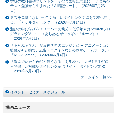
学校の教科書やプリントを、そのまま暗記問題に ─ 子どもの
テスト勉強から生まれた「AI暗記シート」（2026年7月23
日）
ミスを見逃さない ー 全く新しいタイピング学習を学校へ届け
る。「カケルタイピング」（2026年7月14日）
遊びの中に学びを！ユーバーの幼児・低学年向けScratchプロ
グラミングVol.4 ＜あしあとがいっぱい『ループ』＞
（2026年7月6日）
「あそぶ＋学ぶ」が反復学習のエンジンに ─ アニメーション
監督がAIと挑む、広告・ログインなしの教育ゲームポータル
「NOA Games」（2026年6月4日）
「遊んでいたら自然と速くなる」を学校へ ─ 大学1年生が個
人開発した対戦型タイピング練習サイト「タイピング無双」
（2026年5月29日）
ズームイン一覧 >>
イベント・セミナースケジュール
動画ニュース