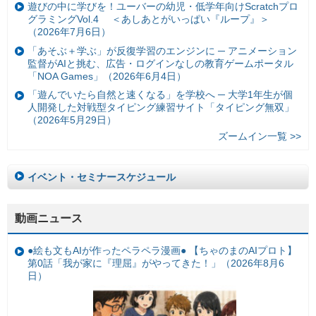
遊びの中に学びを！ユーバーの幼児・低学年向けScratchプロ
グラミングVol.4 ＜あしあとがいっぱい『ループ』＞
（2026年7月6日）
「あそぶ＋学ぶ」が反復学習のエンジンに ─ アニメーション
監督がAIと挑む、広告・ログインなしの教育ゲームポータル
「NOA Games」（2026年6月4日）
「遊んでいたら自然と速くなる」を学校へ ─ 大学1年生が個
人開発した対戦型タイピング練習サイト「タイピング無双」
（2026年5月29日）
ズームイン一覧 >>
イベント・セミナースケジュール
動画ニュース
●絵も文もAIが作ったペラペラ漫画● 【ちゃのまのAIプロト】
第0話「我が家に『理屈』がやってきた！」（2026年8月6
日）