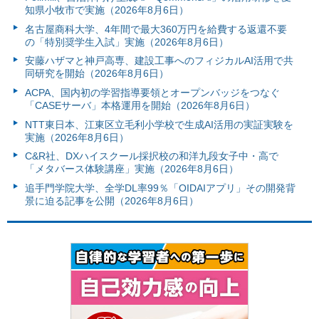
知県小牧市で実施（2026年8月6日）
名古屋商科大学、4年間で最大360万円を給費する返還不要
の「特別奨学生入試」実施（2026年8月6日）
安藤ハザマと神戸高専、建設工事へのフィジカルAI活用で共
同研究を開始（2026年8月6日）
ACPA、国内初の学習指導要領とオープンバッジをつなぐ
「CASEサーバ」本格運用を開始（2026年8月6日）
NTT東日本、江東区立毛利小学校で生成AI活用の実証実験を
実施（2026年8月6日）
C&R社、DXハイスクール採択校の和洋九段女子中・高で
「メタバース体験講座」実施（2026年8月6日）
追手門学院大学、全学DL率99％「OIDAIアプリ」その開発背
景に迫る記事を公開（2026年8月6日）