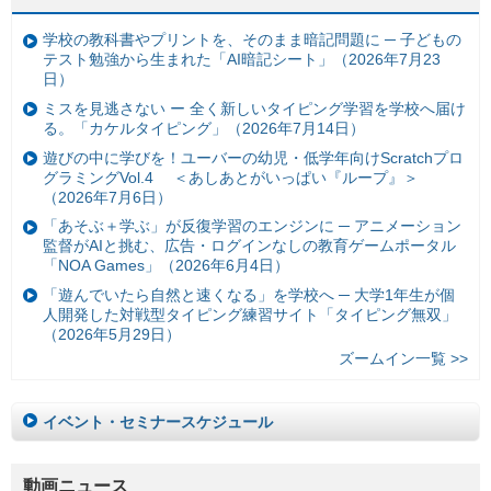
学校の教科書やプリントを、そのまま暗記問題に ─ 子どもの
テスト勉強から生まれた「AI暗記シート」（2026年7月23
日）
ミスを見逃さない ー 全く新しいタイピング学習を学校へ届け
る。「カケルタイピング」（2026年7月14日）
遊びの中に学びを！ユーバーの幼児・低学年向けScratchプロ
グラミングVol.4 ＜あしあとがいっぱい『ループ』＞
（2026年7月6日）
「あそぶ＋学ぶ」が反復学習のエンジンに ─ アニメーション
監督がAIと挑む、広告・ログインなしの教育ゲームポータル
「NOA Games」（2026年6月4日）
「遊んでいたら自然と速くなる」を学校へ ─ 大学1年生が個
人開発した対戦型タイピング練習サイト「タイピング無双」
（2026年5月29日）
ズームイン一覧 >>
イベント・セミナースケジュール
動画ニュース