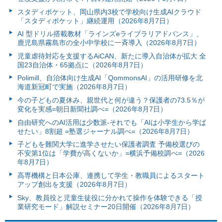
スタディポケット、岡山県内3校で学校向け生成AIクラウド
「スタディポケット」継続運用（2026年8月7日）
AI 型ドリル搭載教材「ラインズeライブラリアドバンス」、
鹿児島県霧島市の全小中学校に一斉導入（2026年8月7日）
児童虐待対応を支援するAiCAN、新たに導入自治体が拡大 全
国23自治体・65拠点に（2026年8月7日）
Polimill、自治体向け生成AI「QommonsAI」の活用研修を北
海道新冠町で実施（2026年8月7日）
今の子どもの夏休み、親世代と何が違う？保護者の73.5％が
変化を実感=朝日新聞社調べ=（2026年8月7日）
自由研究へのAI活用は少数派-それでも「AIは小学生から学ば
せたい」8割超 =塾選ジャーナル調べ=（2026年8月7日）
子どもを難関大学に進学させたい保護者調査 予備校選びの
不安第1位は「学費が高くないか」=横浜予備校調べ=（2026
年8月7日）
高専機構と日本公庫、連携して学生・教職員によるスタート
アップ創出を支援（2026年8月7日）
Sky、教員役と児童生徒役に分かれて操作を体験できる「授
業研究モード」解説セミナー20日開催（2026年8月7日）