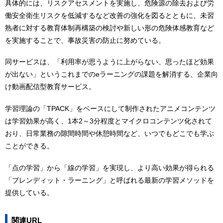
具体的には、リスクアセスメントを実施し、危険源の除去および労
働安全衛生リスクを低減するなど改善の強化を図るとともに、未習
熟者に対する教育体制再構築の検討や新しい形の危険体感教育など
を実施することで、事故災害の防止に努めている。
同サービスは、「利用率が思うように上がらない、思ったほど効果
が出ない」というこれまでのeラーニングの課題を解消する、企業向
け動画配信型教育サービス。
学習理論の「TPACK」をベースにして制作されたアニメコンテンツ
は学習効果が高く、1本2～3分程度とマイクロコンテンツ化されて
おり、日常業務の隙間時間や休憩時間など、いつでもどこでも学ぶ
ことができる。
「点の学習」から「線の学習」を実現し、より高い効果が得られる
「ブレンディット・ラーニング」と呼ばれる最新の学習メソッドを
提供している。
関連URL