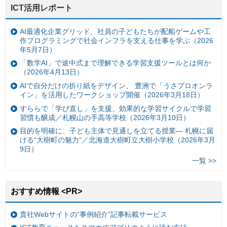
ICT活用レポート
AI最適化企業グリッド、社員の子どもたちが配船ゲームや工
作プログラミングで社会インフラを支える仕事を学ぶ（2026
年5月7日）
「数学AI」で途中式まで理解できる学習支援ツールとは何か
（2026年4月13日）
AIで自分だけの折り紙をデザイン、 豊洲で「うさプロオンラ
イン」を活用したワークショップ開催（2026年3月18日）
すららで「学び直し」を支援、効果的な学習サイクルで学習
習慣も醸成／札幌山の手高等学校（2026年3月10日）
目的を明確に、子ども主体で見通しを立てる授業— 札幌に届
ける“大樹町の魅力”／北海道大樹町立大樹小学校（2026年3月
9日）
一覧 >>
おすすめ情報 <PR>
貴社Webサイトの“事例紹介”記事転載サービス