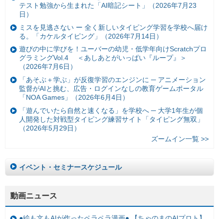
テスト勉強から生まれた「AI暗記シート」（2026年7月23
日）
ミスを見逃さない ー 全く新しいタイピング学習を学校へ届け
る。「カケルタイピング」（2026年7月14日）
遊びの中に学びを！ユーバーの幼児・低学年向けScratchプロ
グラミングVol.4 ＜あしあとがいっぱい『ループ』＞
（2026年7月6日）
「あそぶ＋学ぶ」が反復学習のエンジンに ─ アニメーション
監督がAIと挑む、広告・ログインなしの教育ゲームポータル
「NOA Games」（2026年6月4日）
「遊んでいたら自然と速くなる」を学校へ ─ 大学1年生が個
人開発した対戦型タイピング練習サイト「タイピング無双」
（2026年5月29日）
ズームイン一覧 >>
イベント・セミナースケジュール
動画ニュース
●絵も文もAIが作ったペラペラ漫画● 【ちゃのまのAIプロト】