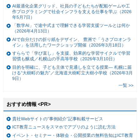
AI最適化企業グリッド、社員の子どもたちが配船ゲームや工
作プログラミングで社会インフラを支える仕事を学ぶ（2026
年5月7日）
「数学AI」で途中式まで理解できる学習支援ツールとは何か
（2026年4月13日）
AIで自分だけの折り紙をデザイン、 豊洲で「うさプロオンラ
イン」を活用したワークショップ開催（2026年3月18日）
すららで「学び直し」を支援、効果的な学習サイクルで学習
習慣も醸成／札幌山の手高等学校（2026年3月10日）
目的を明確に、子ども主体で見通しを立てる授業— 札幌に届
ける“大樹町の魅力”／北海道大樹町立大樹小学校（2026年3月
9日）
一覧 >>
おすすめ情報 <PR>
貴社Webサイトの“事例紹介”記事転載サービス
ICT教育ニュースをスマホでアプリのように読む方法
イベント・セミナー・体験会・公開授業の無料告知はICT教育