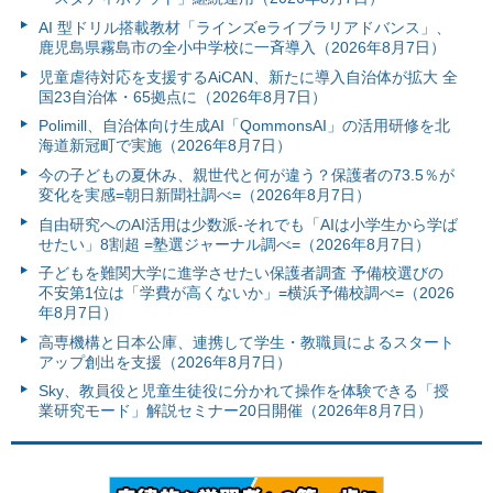
AI 型ドリル搭載教材「ラインズeライブラリアドバンス」、
鹿児島県霧島市の全小中学校に一斉導入（2026年8月7日）
児童虐待対応を支援するAiCAN、新たに導入自治体が拡大 全
国23自治体・65拠点に（2026年8月7日）
Polimill、自治体向け生成AI「QommonsAI」の活用研修を北
海道新冠町で実施（2026年8月7日）
今の子どもの夏休み、親世代と何が違う？保護者の73.5％が
変化を実感=朝日新聞社調べ=（2026年8月7日）
自由研究へのAI活用は少数派-それでも「AIは小学生から学ば
せたい」8割超 =塾選ジャーナル調べ=（2026年8月7日）
子どもを難関大学に進学させたい保護者調査 予備校選びの
不安第1位は「学費が高くないか」=横浜予備校調べ=（2026
年8月7日）
高専機構と日本公庫、連携して学生・教職員によるスタート
アップ創出を支援（2026年8月7日）
Sky、教員役と児童生徒役に分かれて操作を体験できる「授
業研究モード」解説セミナー20日開催（2026年8月7日）