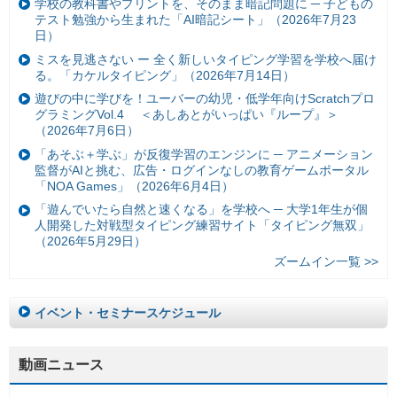
学校の教科書やプリントを、そのまま暗記問題に ─ 子どもの
テスト勉強から生まれた「AI暗記シート」（2026年7月23
日）
ミスを見逃さない ー 全く新しいタイピング学習を学校へ届け
る。「カケルタイピング」（2026年7月14日）
遊びの中に学びを！ユーバーの幼児・低学年向けScratchプロ
グラミングVol.4 ＜あしあとがいっぱい『ループ』＞
（2026年7月6日）
「あそぶ＋学ぶ」が反復学習のエンジンに ─ アニメーション
監督がAIと挑む、広告・ログインなしの教育ゲームポータル
「NOA Games」（2026年6月4日）
「遊んでいたら自然と速くなる」を学校へ ─ 大学1年生が個
人開発した対戦型タイピング練習サイト「タイピング無双」
（2026年5月29日）
ズームイン一覧 >>
イベント・セミナースケジュール
動画ニュース