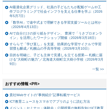
AI最適化企業グリッド、社員の子どもたちが配船ゲームや工
作プログラミングで社会インフラを支える仕事を学ぶ（2026
年5月7日）
「数学AI」で途中式まで理解できる学習支援ツールとは何か
（2026年4月13日）
AIで自分だけの折り紙をデザイン、 豊洲で「うさプロオンラ
イン」を活用したワークショップ開催（2026年3月18日）
すららで「学び直し」を支援、効果的な学習サイクルで学習
習慣も醸成／札幌山の手高等学校（2026年3月10日）
目的を明確に、子ども主体で見通しを立てる授業— 札幌に届
ける“大樹町の魅力”／北海道大樹町立大樹小学校（2026年3月
9日）
一覧 >>
おすすめ情報 <PR>
貴社Webサイトの“事例紹介”記事転載サービス
ICT教育ニュースをスマホでアプリのように読む方法
イベント・セミナー・体験会・公開授業の無料告知はICT教育