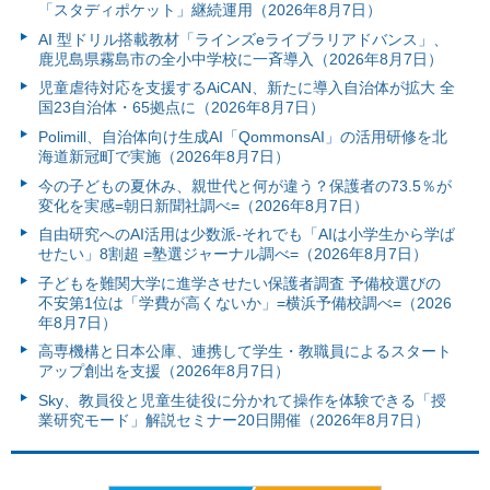
「スタディポケット」継続運用（2026年8月7日）
AI 型ドリル搭載教材「ラインズeライブラリアドバンス」、
鹿児島県霧島市の全小中学校に一斉導入（2026年8月7日）
児童虐待対応を支援するAiCAN、新たに導入自治体が拡大 全
国23自治体・65拠点に（2026年8月7日）
Polimill、自治体向け生成AI「QommonsAI」の活用研修を北
海道新冠町で実施（2026年8月7日）
今の子どもの夏休み、親世代と何が違う？保護者の73.5％が
変化を実感=朝日新聞社調べ=（2026年8月7日）
自由研究へのAI活用は少数派-それでも「AIは小学生から学ば
せたい」8割超 =塾選ジャーナル調べ=（2026年8月7日）
子どもを難関大学に進学させたい保護者調査 予備校選びの
不安第1位は「学費が高くないか」=横浜予備校調べ=（2026
年8月7日）
高専機構と日本公庫、連携して学生・教職員によるスタート
アップ創出を支援（2026年8月7日）
Sky、教員役と児童生徒役に分かれて操作を体験できる「授
業研究モード」解説セミナー20日開催（2026年8月7日）