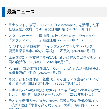
最新ニュース
富⼠ソフト、教育メタバース「FAMcampus」を活用した不
登校支援が大府市で4年目の運用開始（2026年8月7日）
スタディポケット、岡山県内3校で学校向け生成AIクラウド
「スタディポケット」継続運用（2026年8月7日）
AI 型ドリル搭載教材「ラインズeライブラリアドバンス」、
鹿児島県霧島市の全小中学校に一斉導入（2026年8月7日）
児童虐待対応を支援するAiCAN、新たに導入自治体が拡大 全
国23自治体・65拠点に（2026年8月7日）
Polimill、自治体向け生成AI「QommonsAI」の活用研修を北
海道新冠町で実施（2026年8月7日）
今の子どもの夏休み、親世代と何が違う？保護者の73.5％が
変化を実感=朝日新聞社調べ=（2026年8月7日）
自由研究へのAI活用は少数派-それでも「AIは小学生から学ば
せたい」8割超 =塾選ジャーナル調べ=（2026年8月7日）
子どもを難関大学に進学させたい保護者調査 予備校選びの
不安第1位は「学費が高くないか」=横浜予備校調べ=（2026