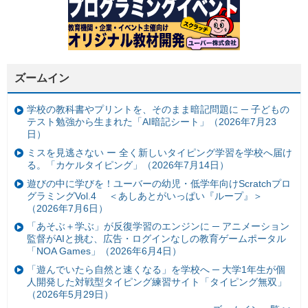
ズームイン
学校の教科書やプリントを、そのまま暗記問題に ─ 子どもの
テスト勉強から生まれた「AI暗記シート」（2026年7月23
日）
ミスを見逃さない ー 全く新しいタイピング学習を学校へ届け
る。「カケルタイピング」（2026年7月14日）
遊びの中に学びを！ユーバーの幼児・低学年向けScratchプロ
グラミングVol.4 ＜あしあとがいっぱい『ループ』＞
（2026年7月6日）
「あそぶ＋学ぶ」が反復学習のエンジンに ─ アニメーション
監督がAIと挑む、広告・ログインなしの教育ゲームポータル
「NOA Games」（2026年6月4日）
「遊んでいたら自然と速くなる」を学校へ ─ 大学1年生が個
人開発した対戦型タイピング練習サイト「タイピング無双」
（2026年5月29日）