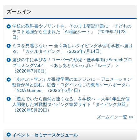
ズームイン
学校の教科書やプリントを、そのまま暗記問題に ─ 子どもの
テスト勉強から生まれた「AI暗記シート」（2026年7月23
日）
ミスを見逃さない ー 全く新しいタイピング学習を学校へ届け
る。「カケルタイピング」（2026年7月14日）
遊びの中に学びを！ユーバーの幼児・低学年向けScratchプロ
グラミングVol.4 ＜あしあとがいっぱい『ループ』＞
（2026年7月6日）
「あそぶ＋学ぶ」が反復学習のエンジンに ─ アニメーション
監督がAIと挑む、広告・ログインなしの教育ゲームポータル
「NOA Games」（2026年6月4日）
「遊んでいたら自然と速くなる」を学校へ ─ 大学1年生が個
人開発した対戦型タイピング練習サイト「タイピング無双」
（2026年5月29日）
ズームイン一覧 >>
イベント・セミナースケジュール