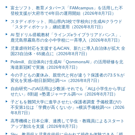
富⼠ソフト、教育メタバース「FAMcampus」を活用した不
登校支援が大府市で4年目の運用開始（2026年8月7日）
スタディポケット、岡山県内3校で学校向け生成AIクラウド
「スタディポケット」継続運用（2026年8月7日）
AI 型ドリル搭載教材「ラインズeライブラリアドバンス」、
鹿児島県霧島市の全小中学校に一斉導入（2026年8月7日）
児童虐待対応を支援するAiCAN、新たに導入自治体が拡大 全
国23自治体・65拠点に（2026年8月7日）
Polimill、自治体向け生成AI「QommonsAI」の活用研修を北
海道新冠町で実施（2026年8月7日）
今の子どもの夏休み、親世代と何が違う？保護者の73.5％が
変化を実感=朝日新聞社調べ=（2026年8月7日）
自由研究へのAI活用は少数派-それでも「AIは小学生から学ば
せたい」8割超 =塾選ジャーナル調べ=（2026年8月7日）
子どもを難関大学に進学させたい保護者調査 予備校選びの
不安第1位は「学費が高くないか」=横浜予備校調べ=（2026
年8月7日）
高専機構と日本公庫、連携して学生・教職員によるスタート
アップ創出を支援（2026年8月7日）
Sky、教員役と児童生徒役に分かれて操作を体験できる「授