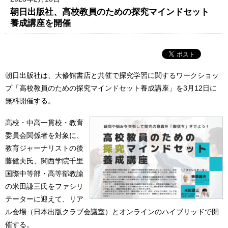
朝日出版社、高校教員のための探究マインドセット
養成講座を開催
朝日出版社は、大修館書店と共催で探究学習に関するワークショッ
プ「高校教員のための探究マインドセット養成講座」を3月12日に
無料開催する。
高校・中高一貫校・教育
委員会関係者を対象に、
教育ジャーナリストの後
藤健夫氏、関西学院千里
国際中等部・高等部教諭
の米田謙三氏をファシリ
テーターに迎えて、リア
ル会場（日本出版クラブ会議室）とオンラインのハイブリッドで開
催する。