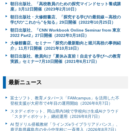
朝日出版社、「高校教員のための探究マインドセット養成講
座」3月12日開催（2023年2月10日）
朝日出版社・大修館書店、「探究する学びの最前線～高校の
学びの“これから”を知る」29日開催（2022年10月25日）
朝日出版社、「CNN Workbook Online Seminar from 東京
2022 Part2」27日開催（2022年3月18日）
大修館書店、セミナー「探究の最新動向と堀川高校の事例紹
介」11月7日開催（2021年10月18日）
朝日出版社、教員向け「夏休み直前！自走する学びへの教育
実践」セミナー7月10日開催（2021年6月17日）
最新ニュース
富⼠ソフト、教育メタバース「FAMcampus」を活用した不
登校支援が大府市で4年目の運用開始（2026年8月7日）
スタディポケット、岡山県内3校で学校向け生成AIクラウド
「スタディポケット」継続運用（2026年8月7日）
AI 型ドリル搭載教材「ラインズeライブラリアドバンス」、
鹿児島県霧島市の全小中学校に一斉導入（2026年8月7日）