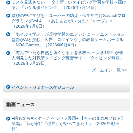
ミスを見逃さない ー 全く新しいタイピング学習を学校へ届け
る。「カケルタイピング」（2026年7月14日）
遊びの中に学びを！ユーバーの幼児・低学年向けScratchプロ
グラミングVol.4 ＜あしあとがいっぱい『ループ』＞
（2026年7月6日）
「あそぶ＋学ぶ」が反復学習のエンジンに ─ アニメーション
監督がAIと挑む、広告・ログインなしの教育ゲームポータル
「NOA Games」（2026年6月4日）
「遊んでいたら自然と速くなる」を学校へ ─ 大学1年生が個
人開発した対戦型タイピング練習サイト「タイピング無双」
（2026年5月29日）
ズームイン一覧 >>
イベント・セミナースケジュール
動画ニュース
●絵も文もAIが作ったペラペラ漫画● 【ちゃのまのAIプロト】
第0話「我が家に『理屈』がやってきた！」（2026年8月6
日）