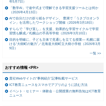
年5月7日）
「数学AI」で途中式まで理解できる学習支援ツールとは何か
（2026年4月13日）
AIで自分だけの折り紙をデザイン、 豊洲で「うさプロオンラ
イン」を活用したワークショップ開催（2026年3月18日）
すららで「学び直し」を支援、効果的な学習サイクルで学習
習慣も醸成／札幌山の手高等学校（2026年3月10日）
目的を明確に、子ども主体で見通しを立てる授業— 札幌に届
ける“大樹町の魅力”／北海道大樹町立大樹小学校（2026年3月
9日）
一覧 >>
おすすめ情報 <PR>
貴社Webサイトの“事例紹介”記事転載サービス
ICT教育ニュースをスマホでアプリのように読む方法
イベント・セミナー・体験会・公開授業の無料告知はICT教育
ニュース