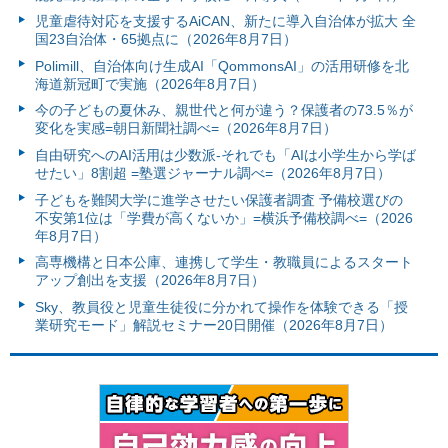
児童虐待対応を支援するAiCAN、新たに導入自治体が拡大 全
国23自治体・65拠点に（2026年8月7日）
Polimill、自治体向け生成AI「QommonsAI」の活用研修を北
海道新冠町で実施（2026年8月7日）
今の子どもの夏休み、親世代と何が違う？保護者の73.5％が
変化を実感=朝日新聞社調べ=（2026年8月7日）
自由研究へのAI活用は少数派-それでも「AIは小学生から学ば
せたい」8割超 =塾選ジャーナル調べ=（2026年8月7日）
子どもを難関大学に進学させたい保護者調査 予備校選びの
不安第1位は「学費が高くないか」=横浜予備校調べ=（2026
年8月7日）
高専機構と日本公庫、連携して学生・教職員によるスタート
アップ創出を支援（2026年8月7日）
Sky、教員役と児童生徒役に分かれて操作を体験できる「授
業研究モード」解説セミナー20日開催（2026年8月7日）