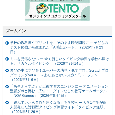
ズームイン
学校の教科書やプリントを、そのまま暗記問題に ─ 子どもの
テスト勉強から生まれた「AI暗記シート」（2026年7月23
日）
ミスを見逃さない ー 全く新しいタイピング学習を学校へ届け
る。「カケルタイピング」（2026年7月14日）
遊びの中に学びを！ユーバーの幼児・低学年向けScratchプロ
グラミングVol.4 ＜あしあとがいっぱい『ループ』＞
（2026年7月6日）
「あそぶ＋学ぶ」が反復学習のエンジンに ─ アニメーション
監督がAIと挑む、広告・ログインなしの教育ゲームポータル
「NOA Games」（2026年6月4日）
「遊んでいたら自然と速くなる」を学校へ ─ 大学1年生が個
人開発した対戦型タイピング練習サイト「タイピング無双」
（2026年5月29日）