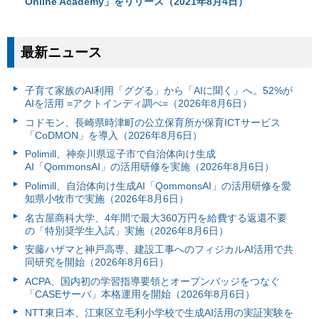
Online Academy」をリリース（2021年8月4日）
最新ニュース
子育て家族のAI利用「ググる」から「AIに聞く」へ。52%が
AIを活用 =アクトインディ調べ=（2026年8月6日）
コドモン、長崎県時津町の公立保育所が保育ICTサービス
「CoDMON」を導入（2026年8月6日）
Polimill、神奈川県逗子市で自治体向け生成
AI「QommonsAI」の活用研修を実施（2026年8月6日）
Polimill、自治体向け生成AI「QommonsAI」の活用研修を愛
知県小牧市で実施（2026年8月6日）
名古屋商科大学、4年間で最大360万円を給費する返還不要
の「特別奨学生入試」実施（2026年8月6日）
安藤ハザマと神戸高専、建設工事へのフィジカルAI活用で共
同研究を開始（2026年8月6日）
ACPA、国内初の学習指導要領とオープンバッジをつなぐ
「CASEサーバ」本格運用を開始（2026年8月6日）
NTT東日本、江東区立毛利小学校で生成AI活用の実証実験を