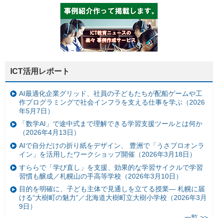
ICT活用レポート
AI最適化企業グリッド、社員の子どもたちが配船ゲームや工
作プログラミングで社会インフラを支える仕事を学ぶ（2026
年5月7日）
「数学AI」で途中式まで理解できる学習支援ツールとは何か
（2026年4月13日）
AIで自分だけの折り紙をデザイン、 豊洲で「うさプロオンラ
イン」を活用したワークショップ開催（2026年3月18日）
すららで「学び直し」を支援、効果的な学習サイクルで学習
習慣も醸成／札幌山の手高等学校（2026年3月10日）
目的を明確に、子ども主体で見通しを立てる授業— 札幌に届
ける“大樹町の魅力”／北海道大樹町立大樹小学校（2026年3月
9日）
一覧 >>