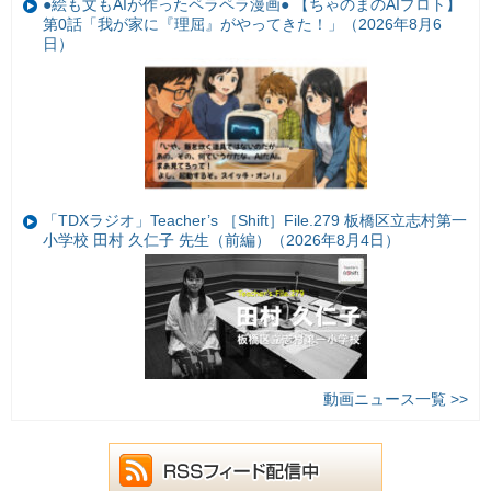
●絵も文もAIが作ったペラペラ漫画● 【ちゃのまのAIプロト】
第0話「我が家に『理屈』がやってきた！」（2026年8月6
日）
「TDXラジオ」Teacher’s ［Shift］File.279 板橋区立志村第一
小学校 田村 久仁子 先生（前編）（2026年8月4日）
動画ニュース一覧 >>