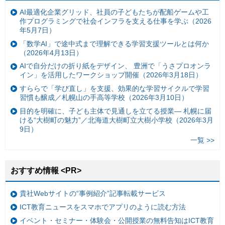
AI最適化企業グリッド、社員の子どもたちが配船ゲームや工
作プログラミングで社会インフラを支える仕事を学ぶ（2026
年5月7日）
「数学AI」で途中式まで理解できる学習支援ツールとは何か
（2026年4月13日）
AIで自分だけの折り紙をデザイン、 豊洲で「うさプロオンラ
イン」を活用したワークショップ開催（2026年3月18日）
すららで「学び直し」を支援、効果的な学習サイクルで学習
習慣も醸成／札幌山の手高等学校（2026年3月10日）
目的を明確に、子ども主体で見通しを立てる授業— 札幌に届
ける“大樹町の魅力”／北海道大樹町立大樹小学校（2026年3月
9日）
一覧 >>
おすすめ情報 <PR>
貴社Webサイトの“事例紹介”記事転載サービス
ICT教育ニュースをスマホでアプリのように読む方法
イベント・セミナー・体験会・公開授業の無料告知はICT教育