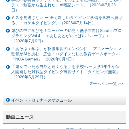
テスト勉強から生まれた「AI暗記シート」（2026年7月23
日）
ミスを見逃さない ー 全く新しいタイピング学習を学校へ届け
る。「カケルタイピング」（2026年7月14日）
遊びの中に学びを！ユーバーの幼児・低学年向けScratchプロ
グラミングVol.4 ＜あしあとがいっぱい『ループ』＞
（2026年7月6日）
「あそぶ＋学ぶ」が反復学習のエンジンに ─ アニメーション
監督がAIと挑む、広告・ログインなしの教育ゲームポータル
「NOA Games」（2026年6月4日）
「遊んでいたら自然と速くなる」を学校へ ─ 大学1年生が個
人開発した対戦型タイピング練習サイト「タイピング無双」
（2026年5月29日）
ズームイン一覧 >>
イベント・セミナースケジュール
動画ニュース