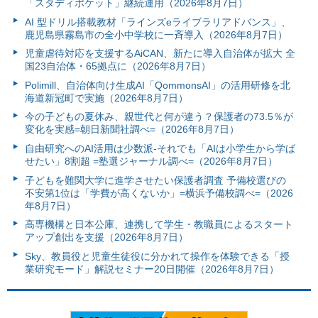
「スタディポケット」継続運用（2026年8月7日）
AI 型ドリル搭載教材「ラインズeライブラリアドバンス」、
鹿児島県霧島市の全小中学校に一斉導入（2026年8月7日）
児童虐待対応を支援するAiCAN、新たに導入自治体が拡大 全
国23自治体・65拠点に（2026年8月7日）
Polimill、自治体向け生成AI「QommonsAI」の活用研修を北
海道新冠町で実施（2026年8月7日）
今の子どもの夏休み、親世代と何が違う？保護者の73.5％が
変化を実感=朝日新聞社調べ=（2026年8月7日）
自由研究へのAI活用は少数派-それでも「AIは小学生から学ば
せたい」8割超 =塾選ジャーナル調べ=（2026年8月7日）
子どもを難関大学に進学させたい保護者調査 予備校選びの
不安第1位は「学費が高くないか」=横浜予備校調べ=（2026
年8月7日）
高専機構と日本公庫、連携して学生・教職員によるスタート
アップ創出を支援（2026年8月7日）
Sky、教員役と児童生徒役に分かれて操作を体験できる「授
業研究モード」解説セミナー20日開催（2026年8月7日）