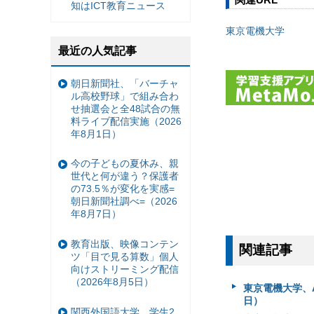
知はICT教育ニュース
東京電機大学
最近の人気記事
朝日新聞社、「バーチャ
ル高校野球」で組み合わ
せ抽選会と全48試合の無
料ライブ配信実施（2026
年8月1日）
今の子どもの夏休み、親
世代と何が違う？保護者
の73.5％が変化を実感=
朝日新聞社調べ=（2026
年8月7日）
教育出版、映像コンテン
関連記事
ツ「目で見る算数」個人
向けストリーミング配信
（2026年8月5日）
東京電機大学、A
日）
関西外国語大学、学生2