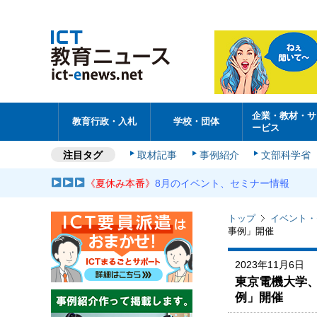
企業・教材・サ
教育行政・入札
学校・団体
ービス
注目タグ
取材記事
事例紹介
文部科学省
《夏休み本番》
8月のイベント、セミナー情報
トップ
イベント・
事例」開催
2023年11月6日
東京電機大学
例」開催