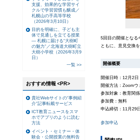
支援、効果的な学習サイ
クルで学習習慣も醸成／
札幌山の手高等学校
（2026年3月10日）
目的を明確に、子ども主
体で見通しを立てる授業
5回目の開催となる
— 札幌に届ける“大樹町
ともに、意見交換を
の魅力”／北海道大樹町立
大樹小学校（2026年3月9
日）
開催概要
一覧 >>
開催日時：12月2日（土
おすすめ情報 <PR>
開催方法：Zoom
参加対象：教育関係
貴社Webサイトの“事例紹
参加費：無料
介”記事転載サービス
申込締切：11月29日
ICT教育ニュースをスマ
ホでアプリのように読む
参加申込
方法
イベント・セミナー・体
験会・公開授業の無料告
関連URL