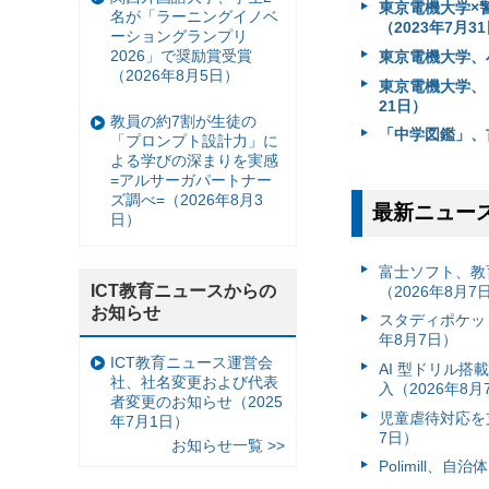
東京電機大学×
名が「ラーニングイノベ
（2023年7月3
ーショングランプリ
2026」で奨励賞受賞
東京電機大学、小
（2026年8月5日）
東京電機大学、「
21日）
教員の約7割が生徒の
「中学図鑑」、
「プロンプト設計力」に
よる学びの深まりを実感
=アルサーガパートナー
ズ調べ=（2026年8月3
最新ニュー
日）
富⼠ソフト、教
ICT教育ニュースからの
（2026年8月7
お知らせ
スタディポケッ
年8月7日）
ICT教育ニュース運営会
AI 型ドリル
社、社名変更および代表
入（2026年8月
者変更のお知らせ（2025
児童虐待対応を支
年7月1日）
7日）
お知らせ一覧 >>
Polimill、