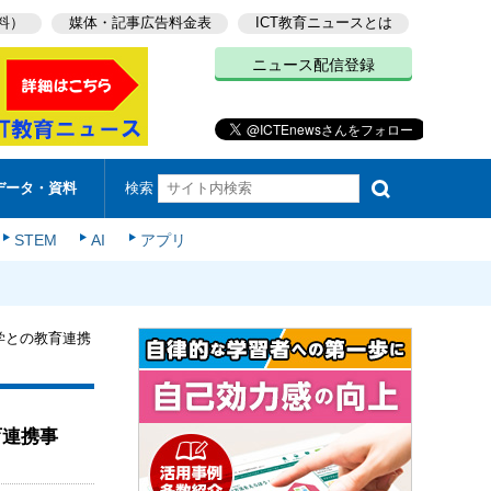
料）
媒体・記事広告料金表
ICT教育ニュースとは
ニュース配信登録
検索
データ・資料
STEM
AI
アプリ
学との教育連携
育連携事