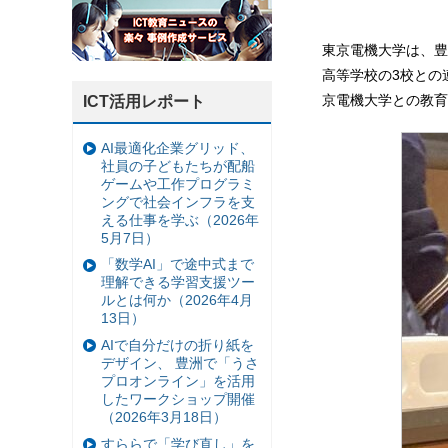
東京電機大学は、豊
高等学校の3校との連携
京電機大学との教育
ICT活用レポート
AI最適化企業グリッド、
社員の子どもたちが配船
ゲームや工作プログラミ
ングで社会インフラを支
える仕事を学ぶ（2026年
5月7日）
「数学AI」で途中式まで
理解できる学習支援ツー
ルとは何か（2026年4月
13日）
AIで自分だけの折り紙を
デザイン、 豊洲で「うさ
プロオンライン」を活用
したワークショップ開催
（2026年3月18日）
すららで「学び直し」を