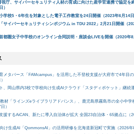
警視庁、サイバーセキュリティ人材の育成に向けた産学官連携で協定を
1日）
学校5・6年生を対象とした電子工作教室を24日開催（2023年6月14
サイバーセキュリティシンポジウム in TDU 2022」2月21日開催（20
首都圏女子中学校のオンライン合同説明・座談会LIVEを開催（2020年8
ス
育メタバース「FAMcampus」を活用した不登校支援が大府市で4年目
日）
ト、岡山県内3校で学校向け生成AIクラウド「スタディポケット」継続運用
搭載教材「ラインズeライブラリアドバンス」、鹿児島県霧島市の全小中学
7日）
援するAiCAN、新たに導入自治体が拡大 全国23自治体・65拠点に（20
自治体向け生成AI「QommonsAI」の活用研修を北海道新冠町で実施（2026年