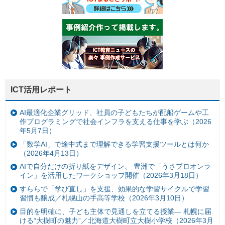
ICT活用レポート
AI最適化企業グリッド、社員の子どもたちが配船ゲームや工
作プログラミングで社会インフラを支える仕事を学ぶ（2026
年5月7日）
「数学AI」で途中式まで理解できる学習支援ツールとは何か
（2026年4月13日）
AIで自分だけの折り紙をデザイン、 豊洲で「うさプロオンラ
イン」を活用したワークショップ開催（2026年3月18日）
すららで「学び直し」を支援、効果的な学習サイクルで学習
習慣も醸成／札幌山の手高等学校（2026年3月10日）
目的を明確に、子ども主体で見通しを立てる授業— 札幌に届
ける“大樹町の魅力”／北海道大樹町立大樹小学校（2026年3月