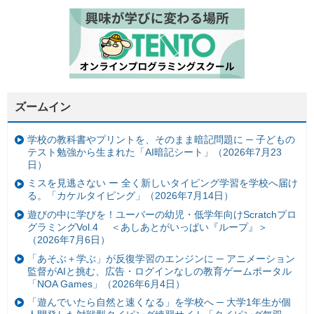
ズームイン
学校の教科書やプリントを、そのまま暗記問題に ─ 子どもの
テスト勉強から生まれた「AI暗記シート」（2026年7月23
日）
ミスを見逃さない ー 全く新しいタイピング学習を学校へ届け
る。「カケルタイピング」（2026年7月14日）
遊びの中に学びを！ユーバーの幼児・低学年向けScratchプロ
グラミングVol.4 ＜あしあとがいっぱい『ループ』＞
（2026年7月6日）
「あそぶ＋学ぶ」が反復学習のエンジンに ─ アニメーション
監督がAIと挑む、広告・ログインなしの教育ゲームポータル
「NOA Games」（2026年6月4日）
「遊んでいたら自然と速くなる」を学校へ ─ 大学1年生が個