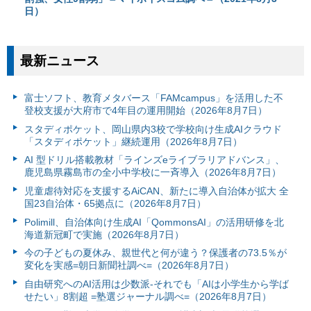
日）
最新ニュース
富⼠ソフト、教育メタバース「FAMcampus」を活用した不
登校支援が大府市で4年目の運用開始（2026年8月7日）
スタディポケット、岡山県内3校で学校向け生成AIクラウド
「スタディポケット」継続運用（2026年8月7日）
AI 型ドリル搭載教材「ラインズeライブラリアドバンス」、
鹿児島県霧島市の全小中学校に一斉導入（2026年8月7日）
児童虐待対応を支援するAiCAN、新たに導入自治体が拡大 全
国23自治体・65拠点に（2026年8月7日）
Polimill、自治体向け生成AI「QommonsAI」の活用研修を北
海道新冠町で実施（2026年8月7日）
今の子どもの夏休み、親世代と何が違う？保護者の73.5％が
変化を実感=朝日新聞社調べ=（2026年8月7日）
自由研究へのAI活用は少数派-それでも「AIは小学生から学ば
せたい」8割超 =塾選ジャーナル調べ=（2026年8月7日）