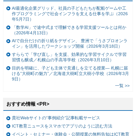
AI最適化企業グリッド、社員の子どもたちが配船ゲームや工
作プログラミングで社会インフラを支える仕事を学ぶ（2026
年5月7日）
「数学AI」で途中式まで理解できる学習支援ツールとは何か
（2026年4月13日）
AIで自分だけの折り紙をデザイン、 豊洲で「うさプロオンラ
イン」を活用したワークショップ開催（2026年3月18日）
すららで「学び直し」を支援、効果的な学習サイクルで学習
習慣も醸成／札幌山の手高等学校（2026年3月10日）
目的を明確に、子ども主体で見通しを立てる授業— 札幌に届
ける“大樹町の魅力”／北海道大樹町立大樹小学校（2026年3月
9日）
一覧 >>
おすすめ情報 <PR>
貴社Webサイトの“事例紹介”記事転載サービス
ICT教育ニュースをスマホでアプリのように読む方法
イベント・セミナー・体験会・公開授業の無料告知はICT教育