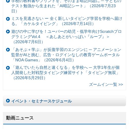
学校の教科書やプリントを、そのまま暗記問題に ─ 子どもの
テスト勉強から生まれた「AI暗記シート」（2026年7月23
日）
ミスを見逃さない ー 全く新しいタイピング学習を学校へ届け
る。「カケルタイピング」（2026年7月14日）
遊びの中に学びを！ユーバーの幼児・低学年向けScratchプロ
グラミングVol.4 ＜あしあとがいっぱい『ループ』＞
（2026年7月6日）
「あそぶ＋学ぶ」が反復学習のエンジンに ─ アニメーション
監督がAIと挑む、広告・ログインなしの教育ゲームポータル
「NOA Games」（2026年6月4日）
「遊んでいたら自然と速くなる」を学校へ ─ 大学1年生が個
人開発した対戦型タイピング練習サイト「タイピング無双」
（2026年5月29日）
ズームイン一覧 >>
イベント・セミナースケジュール
動画ニュース