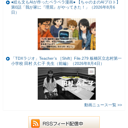
●絵も文もAIが作ったペラペラ漫画● 【ちゃのまのAIプロト】
第0話「我が家に『理屈』がやってきた！」（2026年8月6
日）
「TDXラジオ」Teacher’s ［Shift］File.279 板橋区立志村第一
小学校 田村 久仁子 先生（前編）（2026年8月4日）
動画ニュース一覧 >>