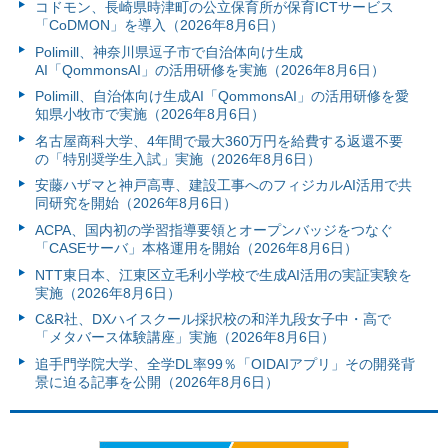
コドモン、長崎県時津町の公立保育所が保育ICTサービス
「CoDMON」を導入（2026年8月6日）
Polimill、神奈川県逗子市で自治体向け生成
AI「QommonsAI」の活用研修を実施（2026年8月6日）
Polimill、自治体向け生成AI「QommonsAI」の活用研修を愛
知県小牧市で実施（2026年8月6日）
名古屋商科大学、4年間で最大360万円を給費する返還不要
の「特別奨学生入試」実施（2026年8月6日）
安藤ハザマと神戸高専、建設工事へのフィジカルAI活用で共
同研究を開始（2026年8月6日）
ACPA、国内初の学習指導要領とオープンバッジをつなぐ
「CASEサーバ」本格運用を開始（2026年8月6日）
NTT東日本、江東区立毛利小学校で生成AI活用の実証実験を
実施（2026年8月6日）
C&R社、DXハイスクール採択校の和洋九段女子中・高で
「メタバース体験講座」実施（2026年8月6日）
追手門学院大学、全学DL率99％「OIDAIアプリ」その開発背
景に迫る記事を公開（2026年8月6日）