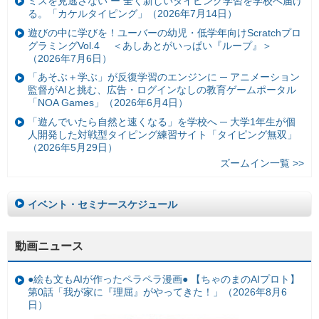
ミスを見逃さない ー 全く新しいタイピング学習を学校へ届け
る。「カケルタイピング」（2026年7月14日）
遊びの中に学びを！ユーバーの幼児・低学年向けScratchプロ
グラミングVol.4 ＜あしあとがいっぱい『ループ』＞
（2026年7月6日）
「あそぶ＋学ぶ」が反復学習のエンジンに ─ アニメーション
監督がAIと挑む、広告・ログインなしの教育ゲームポータル
「NOA Games」（2026年6月4日）
「遊んでいたら自然と速くなる」を学校へ ─ 大学1年生が個
人開発した対戦型タイピング練習サイト「タイピング無双」
（2026年5月29日）
ズームイン一覧 >>
イベント・セミナースケジュール
動画ニュース
●絵も文もAIが作ったペラペラ漫画● 【ちゃのまのAIプロト】
第0話「我が家に『理屈』がやってきた！」（2026年8月6
日）