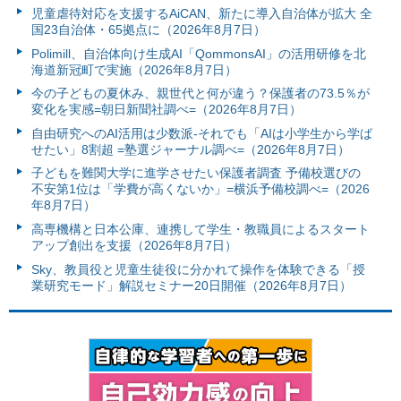
児童虐待対応を支援するAiCAN、新たに導入自治体が拡大 全
国23自治体・65拠点に（2026年8月7日）
Polimill、自治体向け生成AI「QommonsAI」の活用研修を北
海道新冠町で実施（2026年8月7日）
今の子どもの夏休み、親世代と何が違う？保護者の73.5％が
変化を実感=朝日新聞社調べ=（2026年8月7日）
自由研究へのAI活用は少数派-それでも「AIは小学生から学ば
せたい」8割超 =塾選ジャーナル調べ=（2026年8月7日）
子どもを難関大学に進学させたい保護者調査 予備校選びの
不安第1位は「学費が高くないか」=横浜予備校調べ=（2026
年8月7日）
高専機構と日本公庫、連携して学生・教職員によるスタート
アップ創出を支援（2026年8月7日）
Sky、教員役と児童生徒役に分かれて操作を体験できる「授
業研究モード」解説セミナー20日開催（2026年8月7日）